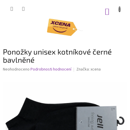
Přejít
na
NÁKUP
obsah
KOŠÍK
Ponožky unisex kotníkové černé
bavlněné
Průměrné
Neohodnoceno
Podrobnosti hodnocení
Značka:
xcena
hodnocení
produktu
je
0,0
z
5
hvězdiček.