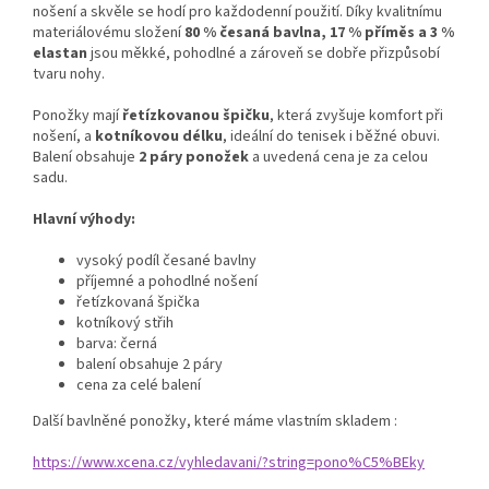
nošení a skvěle se hodí pro každodenní použití. Díky kvalitnímu
materiálovému složení
80 % česaná bavlna, 17 % příměs a 3 %
elastan
jsou měkké, pohodlné a zároveň se dobře přizpůsobí
tvaru nohy.
Ponožky mají
řetízkovanou špičku
, která zvyšuje komfort při
nošení, a
kotníkovou délku
, ideální do tenisek i běžné obuvi.
Balení obsahuje
2 páry ponožek
a uvedená cena je za celou
sadu.
Hlavní výhody:
vysoký podíl česané bavlny
příjemné a pohodlné nošení
řetízkovaná špička
kotníkový střih
barva: černá
balení obsahuje 2 páry
cena za celé balení
Další bavlněné ponožky, které máme vlastním skladem :
https://www.xcena.cz/vyhledavani/?string=pono%C5%BEky