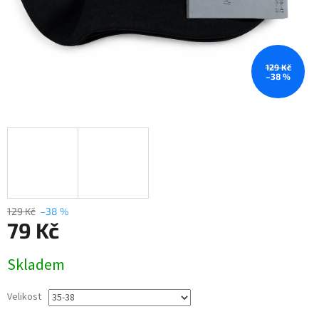
129 Kč
–38 %
129 Kč
–38 %
79 Kč
Měrná
Skladem
cena:
Velikost