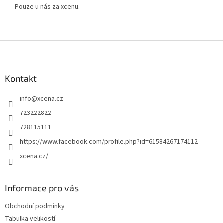
Pouze u nás za xcenu.
Z
á
p
a
Kontakt
t
info
@
xcena.cz
í
723222822
728115111
https://www.facebook.com/profile.php?id=61584267174112
xcena.cz/
Informace pro vás
Obchodní podmínky
Tabulka velikostí