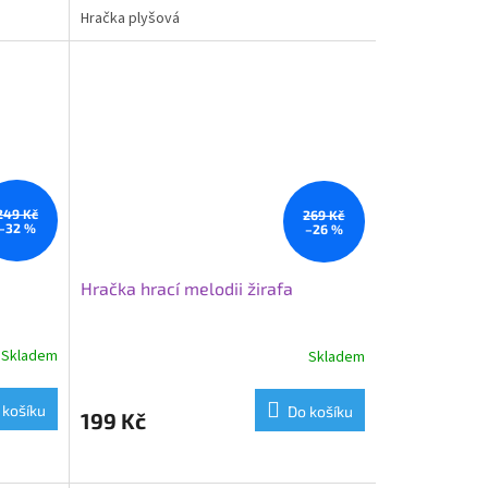
Hračka plyšová
249 Kč
269 Kč
–32 %
–26 %
Hračka hrací melodii žirafa
Skladem
Skladem
 košíku
Do košíku
199 Kč