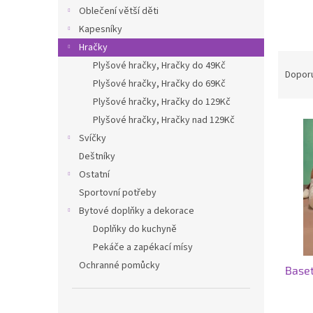
n
Oblečení větší děti
e
Kapesníky
l
Hračky
Ř
Plyšové hračky, Hračky do 49Kč
a
Dopor
Plyšové hračky, Hračky do 69Kč
z
Plyšové hračky, Hračky do 129Kč
e
V
n
Plyšové hračky, Hračky nad 129Kč
ý
í
Svíčky
p
p
Deštníky
i
r
Ostatní
s
o
Sportovní potřeby
p
d
r
u
Bytové doplňky a dekorace
o
k
Doplňky do kuchyně
d
t
Pekáče a zapékací mísy
u
ů
Ochranné pomůcky
Baset
k
t
ů