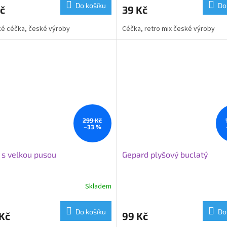
Do košíku
Do
č
39 Kč
ké céčka, české výroby
Céčka, retro mix české výroby
299 Kč
–33 %
 s velkou pusou
Gepard plyšový buclatý
Skladem
Do košíku
Do
Kč
99 Kč