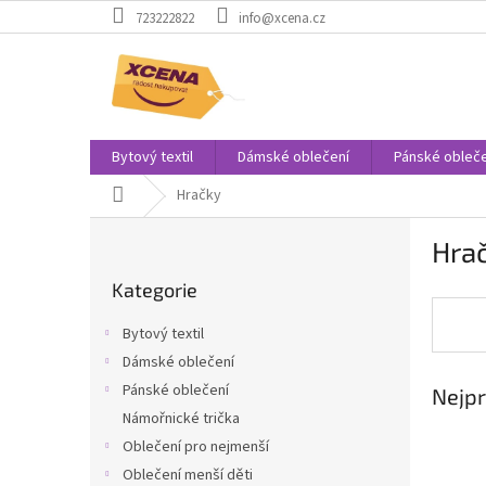
Přejít
723222822
info@xcena.cz
na
obsah
Bytový textil
Dámské oblečení
Pánské obleče
Domů
Hračky
P
Hra
o
Přeskočit
s
Kategorie
kategorie
t
r
Bytový textil
a
Dámské oblečení
n
Pánské oblečení
Nejpr
n
í
Námořnické trička
p
Oblečení pro nejmenší
a
Oblečení menší děti