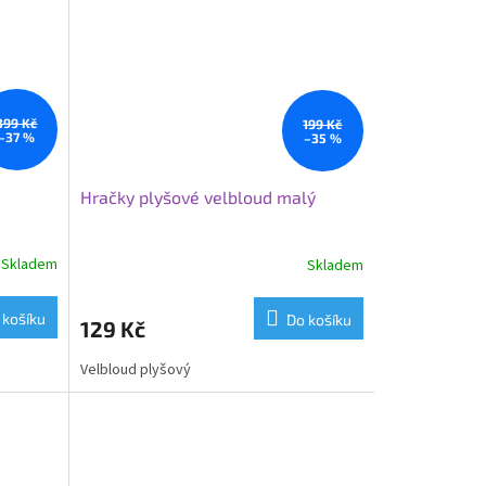
399 Kč
199 Kč
–37 %
–35 %
m
Hračky plyšové velbloud malý
Skladem
Skladem
 košíku
Do košíku
129 Kč
Velbloud plyšový