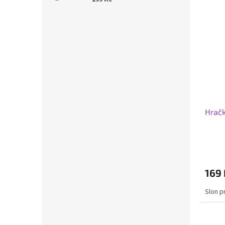
Hračk
169 
Slon p