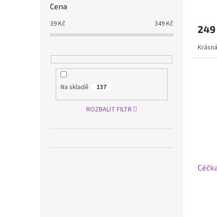
Cena
39
Kč
349
Kč
249
Krásná
Na skladě
137
ROZBALIT FILTR
Céčka