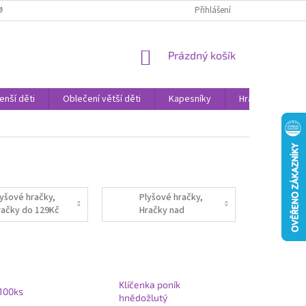
AMENNÉ PRODEJNY
PROHLÁŠENÍ O OCHRANĚ OSOBNÍCH DAT
Přihlášení
VELK
NÁKUPNÍ
Prázdný košík
KOŠÍK
enší děti
Oblečení větší děti
Kapesníky
Hračky
Sv
lyšové hračky,
Plyšové hračky,
račky do 129Kč
Hračky nad
129Kč
Klíčenka poník
 100ks
hnědožlutý