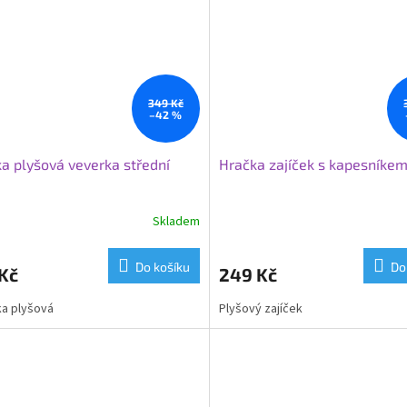
349 Kč
–42 %
a plyšová veverka střední
Hračka zajíček s kapesníke
Skladem
Do košíku
Do
Kč
249 Kč
a plyšová
Plyšový zajíček