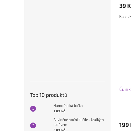
39 K
Klasic
Čuník
Top 10 produktů
Námořnická trička
149 Kč
Bavlněné noční košile s krátkým
199 
rukávem
349 Kč