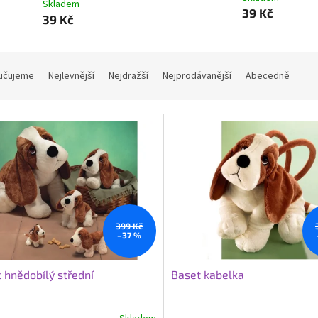
Skladem
39 Kč
39 Kč
učujeme
Nejlevnější
Nejdražší
Nejprodávanější
Abecedně
399 Kč
–37 %
 hnědobílý střední
Baset kabelka