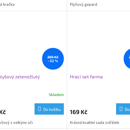
á hračka
Plyšový gepard
269 Kč
–52 %
lyšový zelenožlutý
Hrací set farma
Skladem
Do košíku
Do
Kč
169 Kč
yšový s velkými oči
Krásná kvalitní sada zvířátek