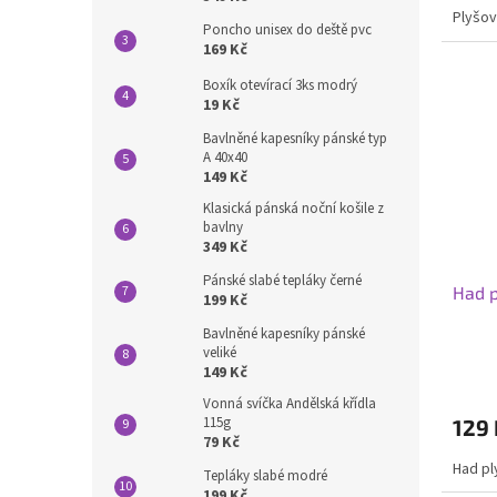
Plyšov
Poncho unisex do deště pvc
169 Kč
Boxík otevírací 3ks modrý
19 Kč
Bavlněné kapesníky pánské typ
A 40x40
149 Kč
Klasická pánská noční košile z
bavlny
349 Kč
Pánské slabé tepláky černé
Had p
199 Kč
Bavlněné kapesníky pánské
veliké
149 Kč
Vonná svíčka Andělská křídla
115g
129 
79 Kč
Had pl
Tepláky slabé modré
199 Kč