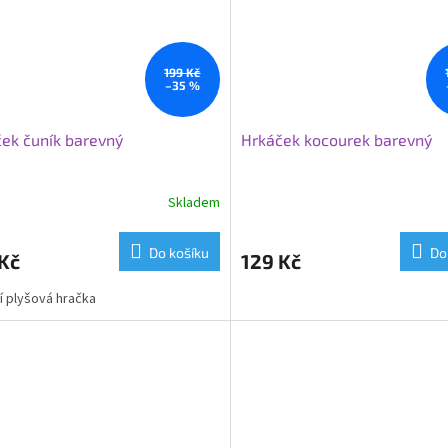
199 Kč
–35 %
ek čuník barevný
Hrkáček kocourek barevný
Skladem
Do košíku
Do
Kč
129 Kč
ní plyšová hračka