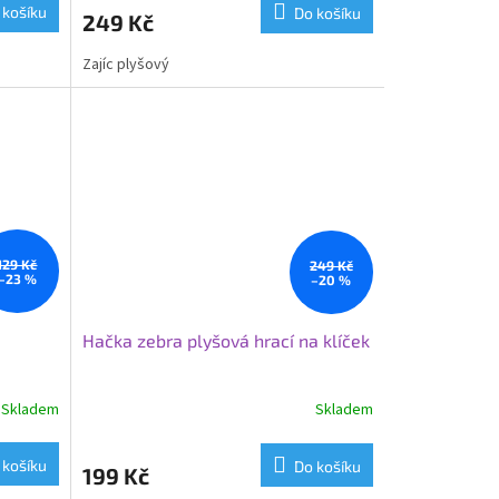
 košíku
Do košíku
249 Kč
Zajíc plyšový
129 Kč
249 Kč
–23 %
–20 %
Hačka zebra plyšová hrací na klíček
Skladem
Skladem
 košíku
Do košíku
199 Kč