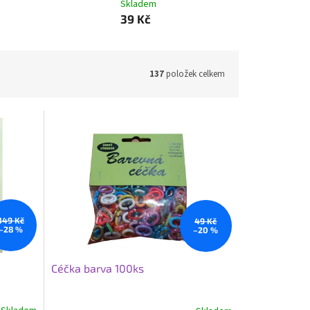
Skladem
39 Kč
137
položek celkem
349 Kč
49 Kč
–28 %
–20 %
Céčka barva 100ks