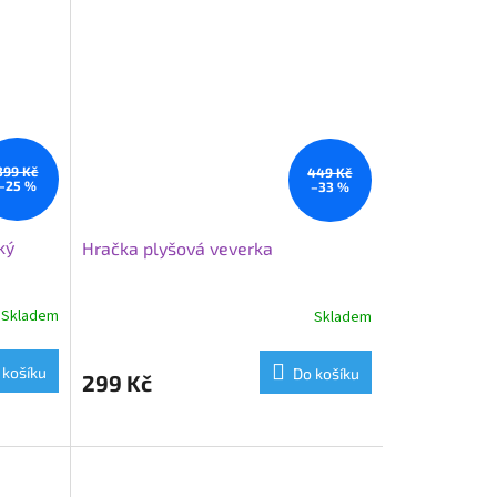
399 Kč
449 Kč
–25 %
–33 %
ký
Hračka plyšová veverka
Skladem
Skladem
 košíku
Do košíku
299 Kč