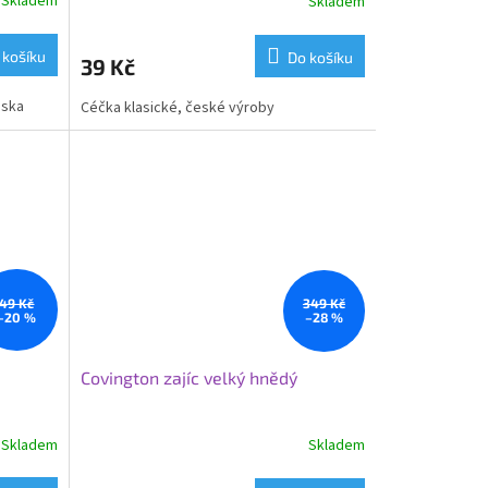
Skladem
Skladem
 košíku
Do košíku
39 Kč
jska
Céčka klasické, české výroby
49 Kč
349 Kč
–20 %
–28 %
Covington zajíc velký hnědý
Skladem
Skladem