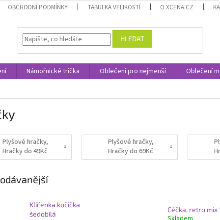
OBCHODNÍ PODMÍNKY
TABULKA VELIKOSTÍ
O XCENA.CZ
K
HLEDAT
ní
Námořnické trička
Oblečení pro nejmenší
Oblečení m
čky
Plyšové hračky,
Plyšové hračky,
P
Hračky do 49Kč
Hračky do 69Kč
H
odávanější
Klíčenka kočička
Céčka, retro mix
šedobílá
Skladem