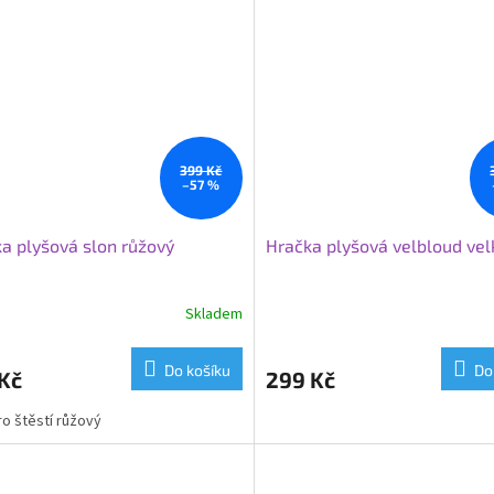
399 Kč
–57 %
a plyšová slon růžový
Hračka plyšová velbloud vel
Skladem
Do košíku
Do
Kč
299 Kč
ro štěstí růžový