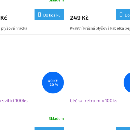
Skladem
Do košíku
Do
 Kč
249 Kč
 plyšová hračka
Kvalitní krásná plyšová kabelka pe
49 Kč
–20 %
 svítící 100ks
Céčka, retro mix 100ks
Skladem