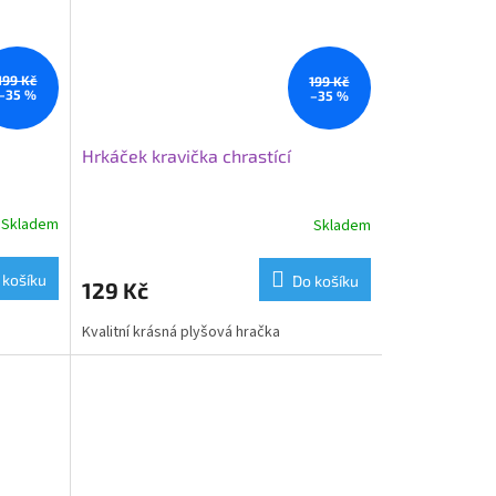
199 Kč
199 Kč
–35 %
–35 %
Hrkáček kravička chrastící
Skladem
Skladem
 košíku
Do košíku
129 Kč
Kvalitní krásná plyšová hračka