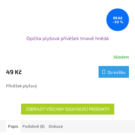
99 Kč
–50 %
Opička plyšová přívěšek tmavě hnědá
Skladem
49 Kč
Do košíku
Přívěšek plyšový
ZOBRAZIT VŠECHNY SOUVISEJÍCÍ PRODUKTY
Popis
Podobné (8)
Diskuze