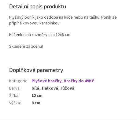
Detailní popis produktu
Plyšový poník jako ozdoba na klíče nebo na tašku. Poník se
připíná kovovou karabinkou.
Klíčenka má rozměry cca 12x8 cm.
Skladem za xcenu!
Doplňkové parametry
Kategorie
:
Plyšové hračky, Hračky do 49Kč
Barva
:
bílá, fialková, růžová
Šířka
:
12 cm
Výška
:
8 cm
Z
á
p