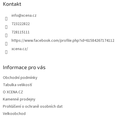
a
Kontakt
t
info
@
xcena.cz
í
723222822
728115111
https://www.facebook.com/profile.php?id=61584267174112
xcena.cz/
Informace pro vás
Obchodní podmínky
Tabulka velikostí
O XCENA.CZ
Kamenné prodejny
Prohlášení o ochraně osobních dat
Velkoobchod