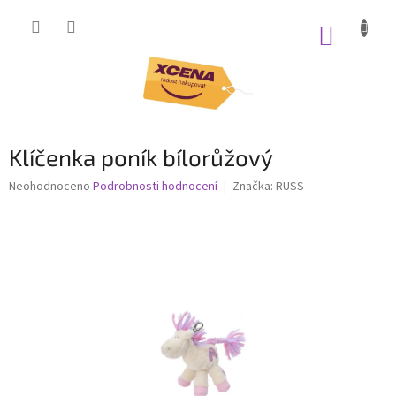
Přejít
na
NÁKUP
obsah
KOŠÍK
Klíčenka poník bílorůžový
Průměrné
Neohodnoceno
Podrobnosti hodnocení
Značka:
RUSS
hodnocení
produktu
je
0,0
z
5
hvězdiček.