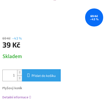
69 Kč
–43 %
69 Kč
–43 %
39 Kč
Měrná
Skladem
cena:
Přidat do košíku
Plyšový koník
Detailní informace