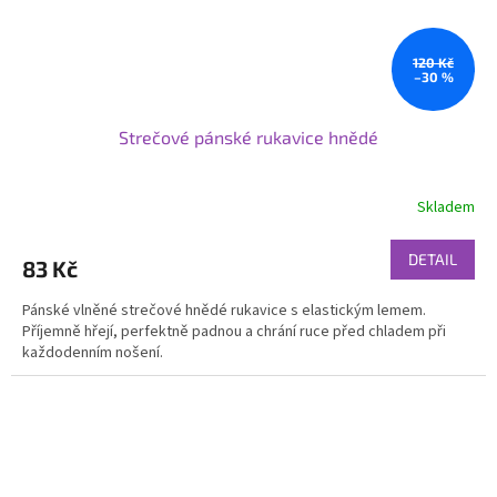
120 Kč
–30 %
Strečové pánské rukavice hnědé
Skladem
DETAIL
83 Kč
Pánské vlněné strečové hnědé rukavice s elastickým lemem.
Příjemně hřejí, perfektně padnou a chrání ruce před chladem při
každodenním nošení.