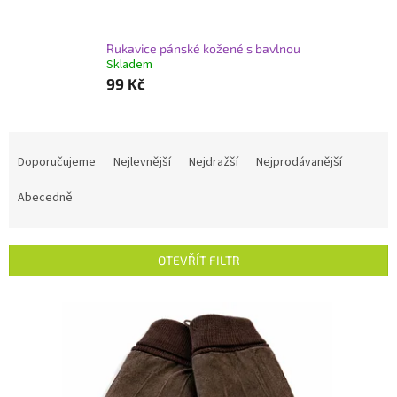
Rukavice pánské kožené s bavlnou
Skladem
99 Kč
Ř
a
Doporučujeme
Nejlevnější
Nejdražší
Nejprodávanější
z
e
Abecedně
n
í
p
OTEVŘÍT FILTR
r
o
V
d
ý
u
p
k
i
t
s
ů