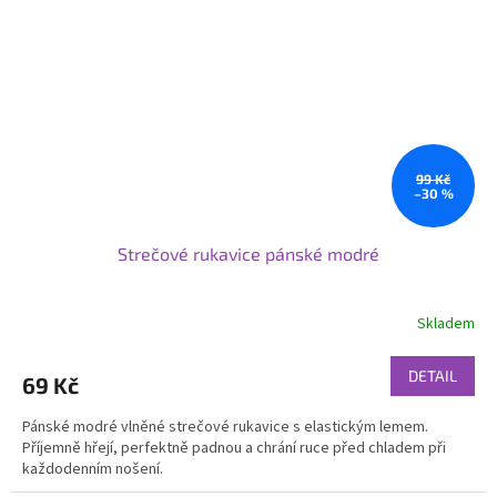
99 Kč
–30 %
Strečové rukavice pánské modré
Skladem
DETAIL
69 Kč
Pánské modré vlněné strečové rukavice s elastickým lemem.
Příjemně hřejí, perfektně padnou a chrání ruce před chladem při
každodenním nošení.