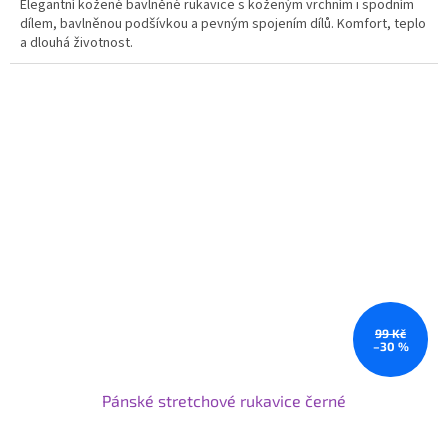
Elegantní kožené bavlněné rukavice s koženým vrchním i spodním
dílem, bavlněnou podšívkou a pevným spojením dílů. Komfort, teplo
a dlouhá životnost.
99 Kč
–30 %
Pánské stretchové rukavice černé