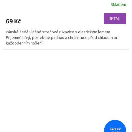
Skladem
DETAIL
69 Kč
Pánské šedé vlněné strečové rukavice s elastickým lemem.
Příjemně hřejí, perfektně padnou a chrání ruce před chladem při
každodenním nošení.
349 Kč