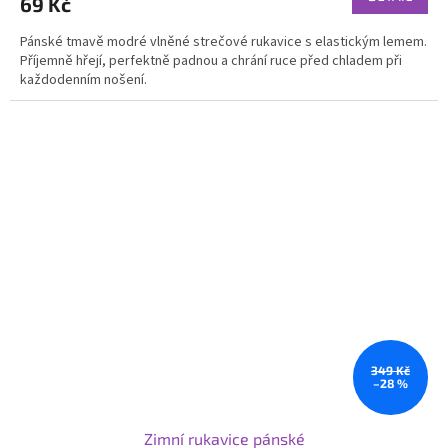
69 Kč
Pánské tmavě modré vlněné strečové rukavice s elastickým lemem.
Příjemně hřejí, perfektně padnou a chrání ruce před chladem při
každodenním nošení.
349 Kč
–28 %
Zimní rukavice pánské