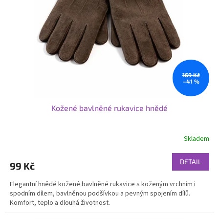
p
r
o
d
u
k
t
ů
169 Kč
–41 %
Kožené bavlněné rukavice hnědé
Skladem
DETAIL
99 Kč
Elegantní hnědé kožené bavlněné rukavice s koženým vrchním i
spodním dílem, bavlněnou podšívkou a pevným spojením dílů.
Komfort, teplo a dlouhá životnost.