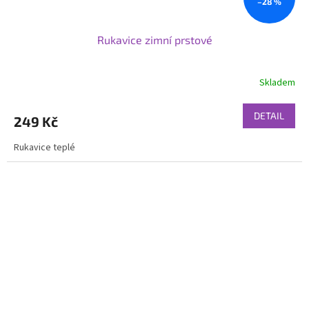
–28 %
Rukavice zimní prstové
Skladem
DETAIL
249 Kč
Rukavice teplé