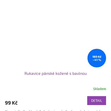
169 Kč
–41 %
Rukavice pánské kožené s bavlnou
Skladem
DETAIL
99 Kč