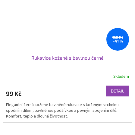
169 Kč
–41 %
Rukavice kožené s bavlnou černé
Skladem
DETAIL
99 Kč
Elegantní černá kožené bavlněné rukavice s koženým vrchním i
spodním dílem, bavlněnou podšívkou a pevným spojením dílů.
Komfort, teplo a dlouhá životnost.