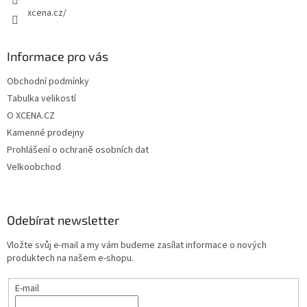
v
xcena.cz/
ý
p
i
s
Informace pro vás
u
Obchodní podmínky
Tabulka velikostí
O XCENA.CZ
Kamenné prodejny
Prohlášení o ochraně osobních dat
Velkoobchod
Odebírat newsletter
Vložte svůj e-mail a my vám budeme zasílat informace o nových
produktech na našem e-shopu.
E-mail