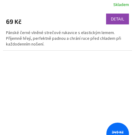
Skladem
DETAIL
69 Kč
Pánské černé vlněné strečové rukavice s elastickým lemem.
Příjemně hřejí, perfektně padnou a chrání ruce před chladem při
každodenním nošení.
349 Kč