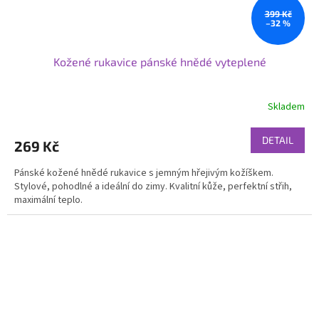
399 Kč
–32 %
Kožené rukavice pánské hnědé vyteplené
Skladem
DETAIL
269 Kč
Pánské kožené hnědé rukavice s jemným hřejivým kožíškem.
Stylové, pohodlné a ideální do zimy. Kvalitní kůže, perfektní střih,
maximální teplo.