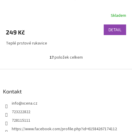
Skladem
DETAIL
249 Kč
Teplé prstové rukavice
17
položek celkem
O
v
l
Z
á
á
d
p
a
a
Kontakt
c
t
í
info
@
xcena.cz
í
p
r
723222822
v
728115111
k
y
https://www.facebook.com/profile.php?id=61584267174112