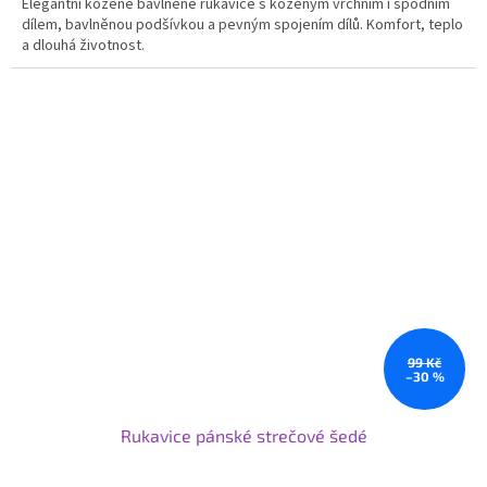
Elegantní kožené bavlněné rukavice s koženým vrchním i spodním
dílem, bavlněnou podšívkou a pevným spojením dílů. Komfort, teplo
a dlouhá životnost.
99 Kč
–30 %
Rukavice pánské strečové šedé