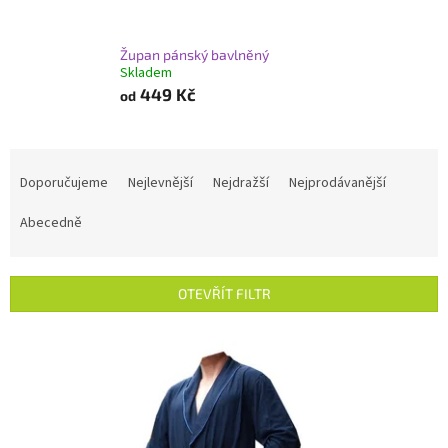
Župan pánský bavlněný
Skladem
449 Kč
od
Ř
a
Doporučujeme
Nejlevnější
Nejdražší
Nejprodávanější
z
e
Abecedně
n
í
p
OTEVŘÍT FILTR
r
o
V
d
ý
u
p
k
i
t
s
ů