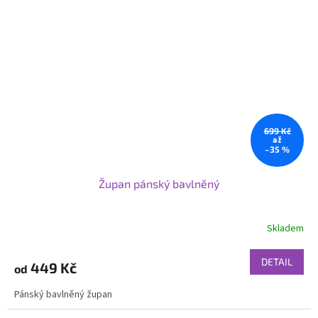
699 Kč
až
–35 %
Župan pánský bavlněný
Skladem
DETAIL
449 Kč
od
Pánský bavlněný župan