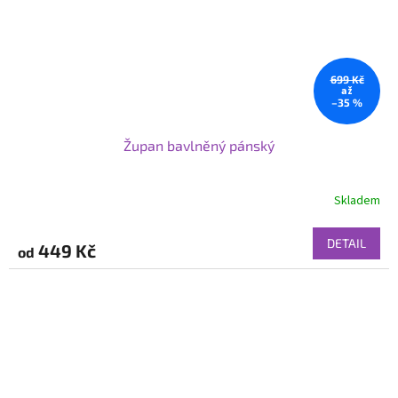
699 Kč
až
–35 %
Župan bavlněný pánský
Skladem
DETAIL
449 Kč
od