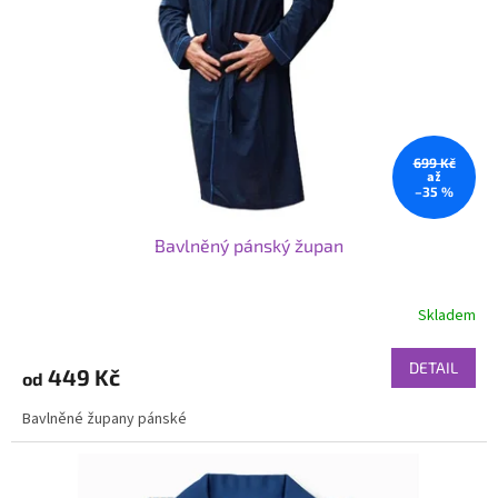
p
r
o
d
u
k
t
699 Kč
ů
až
–35 %
Bavlněný pánský župan
Skladem
DETAIL
449 Kč
od
Bavlněné župany pánské