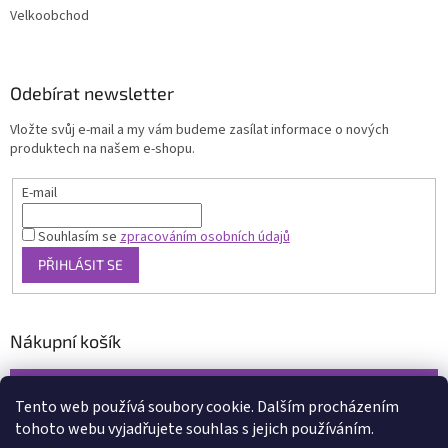
Velkoobchod
Odebírat newsletter
Vložte svůj e-mail a my vám budeme zasílat informace o nových
produktech na našem e-shopu.
E-mail
Souhlasím se
zpracováním osobních údajů
PŘIHLÁSIT SE
Nákupní košík
0
KS /
0 KČ
Tento web používá soubory cookie. Dalším procházením
tohoto webu vyjadřujete souhlas s jejich používáním.