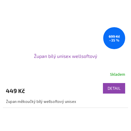
699 Kč
–35 %
Župan bílý unisex wellsoftový
Skladem
DETAIL
449 Kč
Župan měkoučký bílý wellsoftový unisex