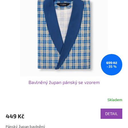
699 Kč
–35 %
Bavlněný župan pánský se vzorem
Skladem
DETAIL
449 Kč
Pánský župan bavlněný