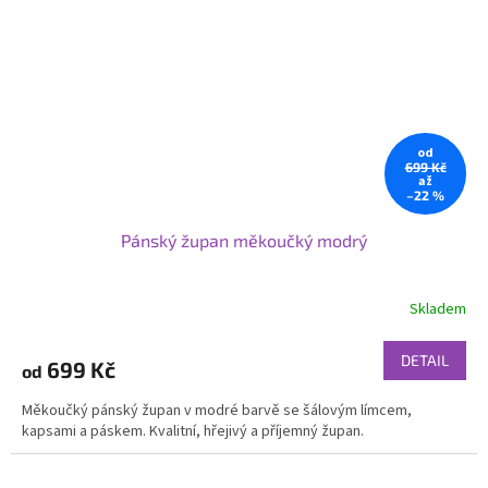
od
699 Kč
až
–22 %
Pánský župan měkoučký modrý
Skladem
DETAIL
699 Kč
od
Měkoučký pánský župan v modré barvě se šálovým límcem,
kapsami a páskem. Kvalitní, hřejivý a příjemný župan.