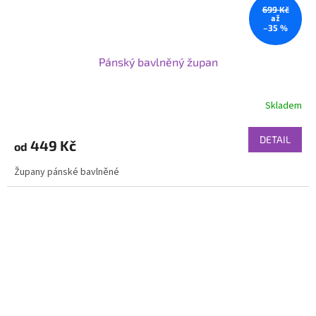
699 Kč
až
–35 %
Pánský bavlněný župan
Skladem
DETAIL
449 Kč
od
Župany pánské bavlněné