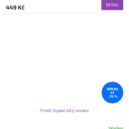
DETAIL
449 Kč
699 Kč
až
–35 %
Froté župan bílý unisex
Skladem