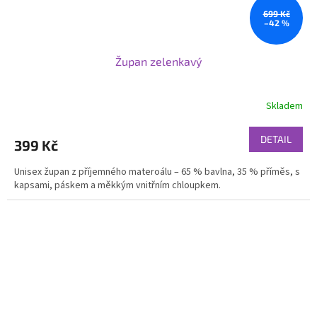
699 Kč
–42 %
Župan zelenkavý
Skladem
DETAIL
399 Kč
Unisex župan z příjemného materoálu – 65 % bavlna, 35 % příměs, s
kapsami, páskem a měkkým vnitřním chloupkem.