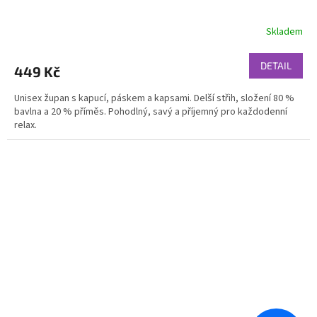
Skladem
DETAIL
449 Kč
Unisex župan s kapucí, páskem a kapsami. Delší střih, složení 80 %
bavlna a 20 % příměs. Pohodlný, savý a příjemný pro každodenní
relax.