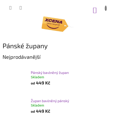
Přejít
na
NÁKUP
obsah
KOŠÍK
Pánské župany
Nejprodávanější
Pánský bavlněný župan
Skladem
449 Kč
od
Župan bavlněný pánský
Skladem
449 Kč
od