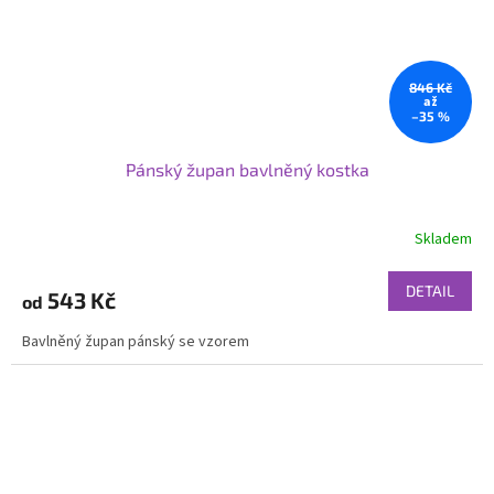
846 Kč
až
–35 %
Pánský župan bavlněný kostka
Skladem
DETAIL
543 Kč
od
Bavlněný župan pánský se vzorem