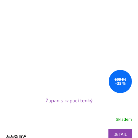
699 Kč
–35 %
Župan s kapucí tenký
Skladem
DETAIL
449 Kč