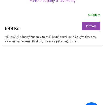
Pánské župany tmavě šedý
Skladem
DETAIL
699 Kč
Měkoučký pánský župan v tmavě šedé barvě se šálovým límcem,
kapsami a páskem. Kvalitní, hřejivý a příjemný župan.