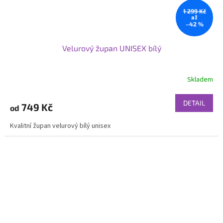
1 299 Kč
až
–42 %
Velurový župan UNISEX bílý
Skladem
DETAIL
749 Kč
od
Kvalitní župan velurový bílý unisex