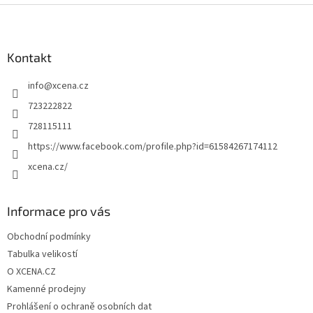
l
Z
á
á
d
p
a
a
Kontakt
c
t
í
info
@
xcena.cz
í
p
r
723222822
v
728115111
k
y
https://www.facebook.com/profile.php?id=61584267174112
v
xcena.cz/
ý
p
i
s
Informace pro vás
u
Obchodní podmínky
Tabulka velikostí
O XCENA.CZ
Kamenné prodejny
Prohlášení o ochraně osobních dat