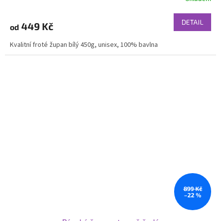
DETAIL
449 Kč
od
Kvalitní froté župan bílý 450g, unisex, 100% bavlna
899 Kč
–22 %