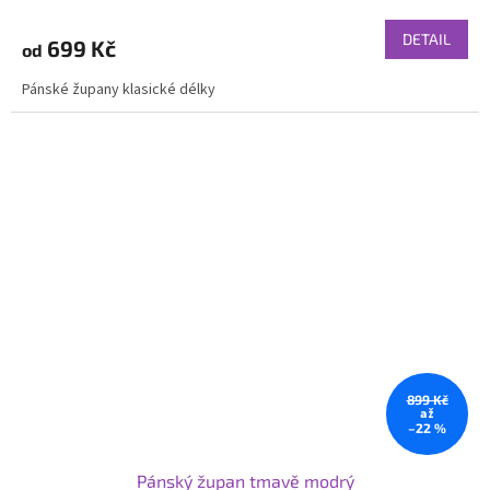
DETAIL
699 Kč
od
Pánské župany klasické délky
899 Kč
až
–22 %
Pánský župan tmavě modrý