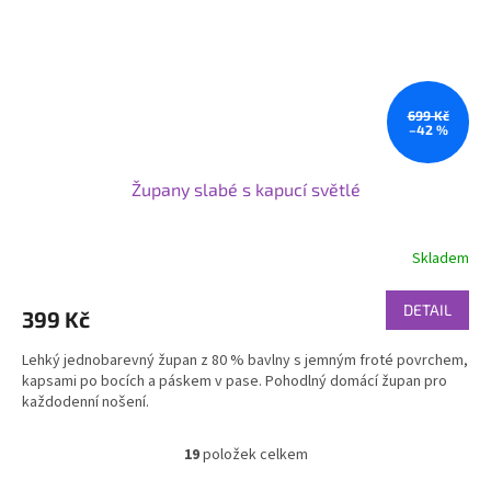
699 Kč
–42 %
Župany slabé s kapucí světlé
Skladem
DETAIL
399 Kč
Lehký jednobarevný župan z 80 % bavlny s jemným froté povrchem,
kapsami po bocích a páskem v pase. Pohodlný domácí župan pro
každodenní nošení.
19
položek celkem
O
v