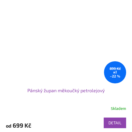
899 Kč
až
–22 %
Pánský župan měkoučký petrolejový
Skladem
DETAIL
699 Kč
od