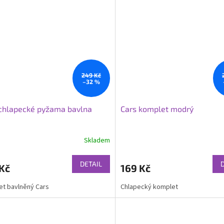
249 Kč
–32 %
chlapecké pyžama bavlna
Cars komplet modrý
Skladem
DETAIL
Kč
169 Kč
t bavlněný Cars
Chlapecký komplet