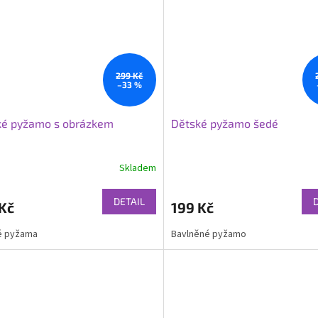
299 Kč
–33 %
ké pyžamo s obrázkem
Dětské pyžamo šedé
Skladem
DETAIL
Kč
199 Kč
é pyžama
Bavlněné pyžamo