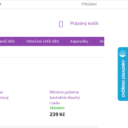
AMENNÉ PRODEJNY
PROHLÁŠENÍ O OCHRANĚ OSOBNÍCH DAT
Přihlášení
VELK
NÁKUPNÍ
Prázdný košík
KOŠÍK
enší děti
Oblečení větší děti
Kapesníky
Hračky
Sv
mo
Minions pyžama
 nový
bavlněné dlouhý
rukáv
Skladem
239 Kč