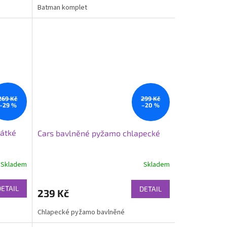
Batman komplet
269 Kč
299 Kč
–29 %
–20 %
átké
Cars bavlněné pyžamo chlapecké
Skladem
Skladem
DETAIL
DETAIL
239 Kč
Chlapecké pyžamo bavlněné