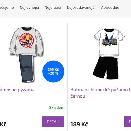
učujeme
Nejlevnější
Nejdražší
Nejprodávanější
Abecedně
299 Kč
–20 %
 Simpson pyžama
Batman chlapecké pyžamo b
černou
Skladem
DETAIL
 Kč
189 Kč