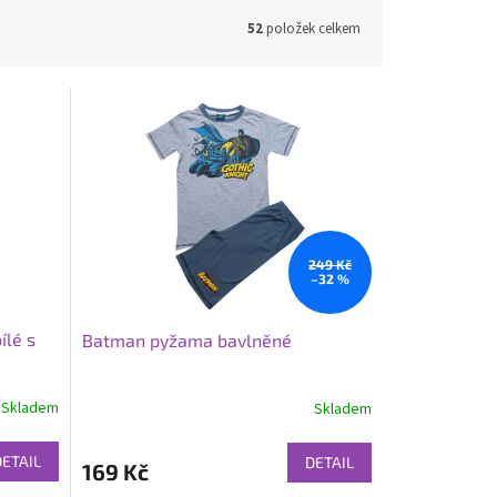
52
položek celkem
249 Kč
–32 %
ílé s
Batman pyžama bavlněné
Skladem
Skladem
DETAIL
DETAIL
169 Kč