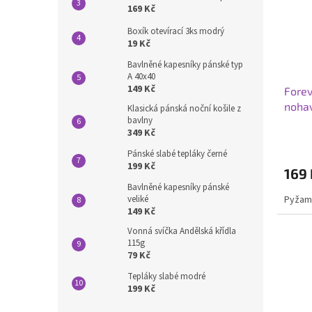
169 Kč
Boxík otevírací 3ks modrý
19 Kč
Bavlněné kapesníky pánské typ
A 40x40
149 Kč
Forev
nohav
Klasická pánská noční košile z
bavlny
349 Kč
Pánské slabé tepláky černé
199 Kč
169 
Bavlněné kapesníky pánské
Pyžama
veliké
149 Kč
Vonná svíčka Andělská křídla
115g
79 Kč
Tepláky slabé modré
199 Kč