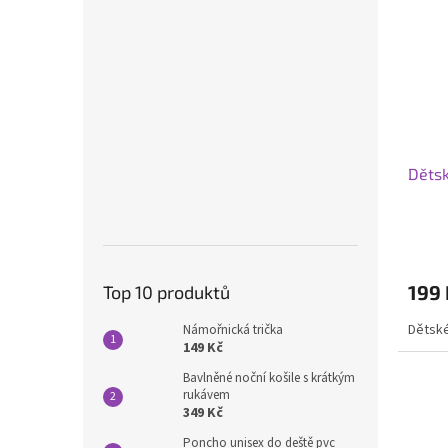
Děts
199 
Top 10 produktů
Dětsk
Námořnická trička
149 Kč
Bavlněné noční košile s krátkým
rukávem
349 Kč
Poncho unisex do deště pvc