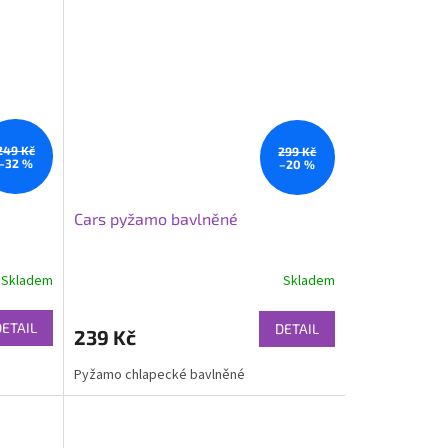
249 Kč
299 Kč
–32 %
–20 %
Cars pyžamo bavlněné
Skladem
Skladem
DETAIL
DETAIL
239 Kč
Pyžamo chlapecké bavlněné