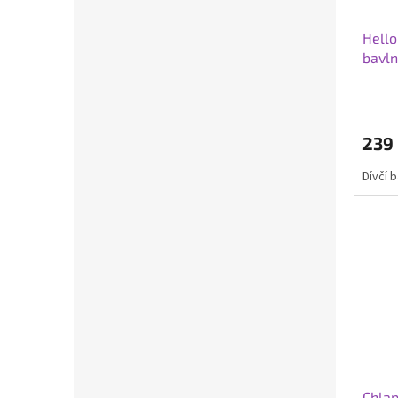
Hello
bavl
239
Dívčí 
Chlap