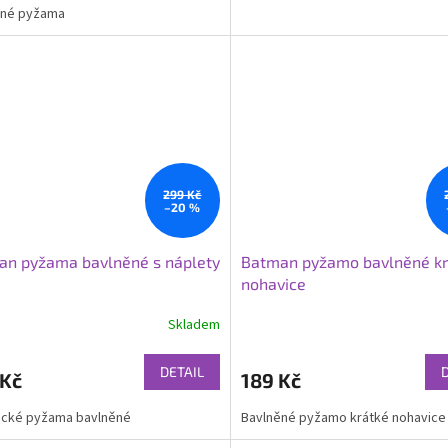
ěné pyžama
299 Kč
–20 %
an pyžama bavlněné s náplety
Batman pyžamo bavlněné kr
nohavice
Skladem
DETAIL
 Kč
189 Kč
ecké pyžama bavlněné
Bavlněné pyžamo krátké nohavice