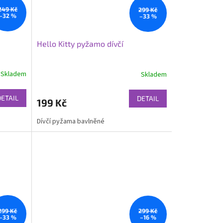
249 Kč
299 Kč
–32 %
–33 %
Hello Kitty pyžamo dívčí
Skladem
Skladem
DETAIL
DETAIL
199 Kč
Dívčí pyžama bavlněné
299 Kč
299 Kč
–33 %
–16 %