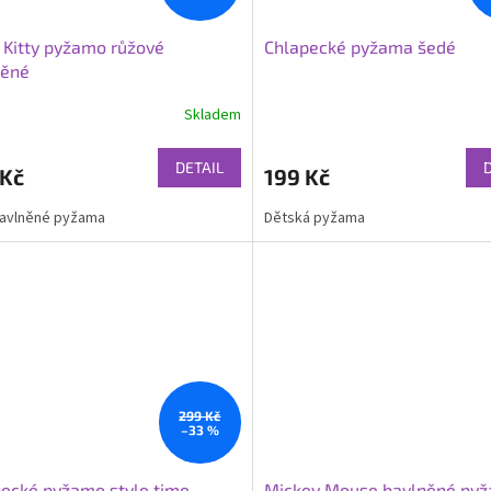
 Kitty pyžamo růžové
Chlapecké pyžama šedé
něné
Skladem
DETAIL
 Kč
199 Kč
bavlněné pyžama
Dětská pyžama
299 Kč
–33 %
ecké pyžamo style time
Mickey Mouse bavlněné py