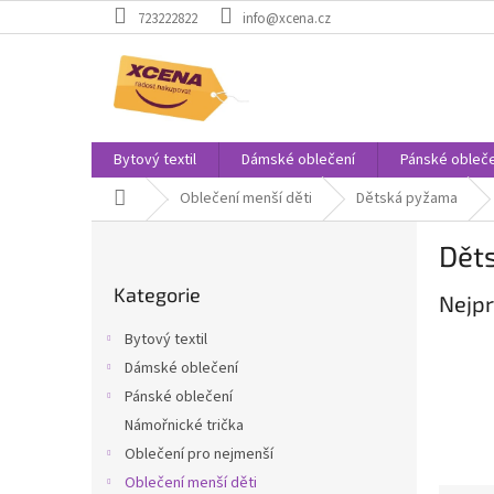
Přejít
723222822
info@xcena.cz
na
obsah
Bytový textil
Dámské oblečení
Pánské obleče
Domů
Oblečení menší děti
Dětská pyžama
P
Dět
o
Přeskočit
s
Kategorie
kategorie
Nejpr
t
r
Bytový textil
a
Dámské oblečení
n
Pánské oblečení
n
í
Námořnické trička
p
Oblečení pro nejmenší
a
Oblečení menší děti