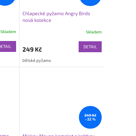
Chlapecké pyžamo Angry Birds
nová kolekce
Skladem
Skladem
DETAIL
DETAIL
249 Kč
Dětské pyžamo
249 Kč
–32 %
žama
Mickey Mouse komplet s krátkou