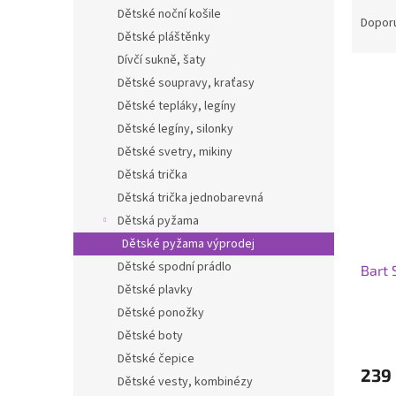
Ř
n
Dětské noční košile
a
e
Dopor
Dětské pláštěnky
z
l
e
Dívčí sukně, šaty
V
n
Dětské soupravy, kraťasy
ý
í
Dětské tepláky, legíny
p
p
Dětské legíny, silonky
i
r
Dětské svetry, mikiny
s
o
p
Dětská trička
d
r
u
Dětská trička jednobarevná
o
k
Dětská pyžama
d
t
Dětské pyžama výprodej
u
ů
Dětské spodní prádlo
Bart
k
Dětské plavky
t
ů
Dětské ponožky
Dětské boty
Dětské čepice
239
Dětské vesty, kombinézy