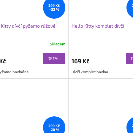
299 Kč
–33 %
 Kitty dívčí pyžamo růžové
Hello Kitty komplet dívčí
Skladem
DETAIL
Kč
169 Kč
pyžamo bavlněné
Dívčí komplet bavlna
299 Kč
–20 %