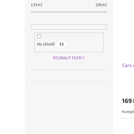
139
Kč
299
Kč
Na skladě
52
ROZBALIT FILTR
Cars 
169 
Komple