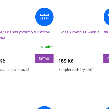
249 Kč
–32 %
er Friends pyžamo s krátkou
Frozen komplet Anna a Elsa
icí
Skladem
DETAIL
Kč
169 Kč
 s krátkou nohavicí
Komplet bavlněný dívčí