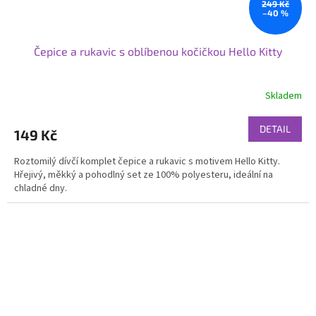
249 Kč
–40 %
Čepice a rukavic s oblíbenou kočičkou Hello Kitty
Skladem
DETAIL
149 Kč
Roztomilý dívčí komplet čepice a rukavic s motivem Hello Kitty.
Hřejivý, měkký a pohodlný set ze 100% polyesteru, ideální na
chladné dny.