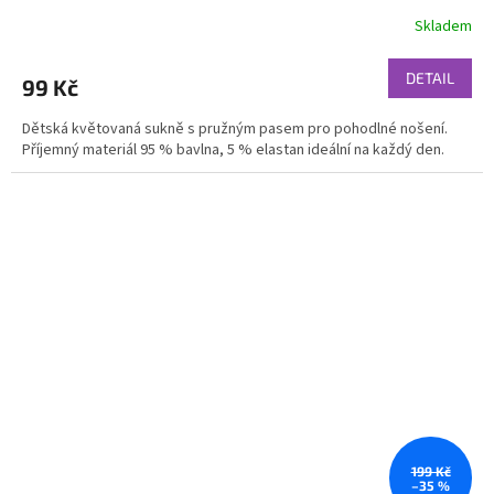
Skladem
DETAIL
99 Kč
Dětská květovaná sukně s pružným pasem pro pohodlné nošení.
Příjemný materiál 95 % bavlna, 5 % elastan ideální na každý den.
199 Kč
–35 %