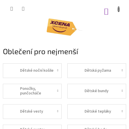
Přejít
na
NÁKUP
obsah
KOŠÍK
Oblečení pro nejmenší
Dětské noční košile
Dětská pyžama
Ponožky,
Dětské bundy
punčocháče
Dětské vesty
Dětské tepláky