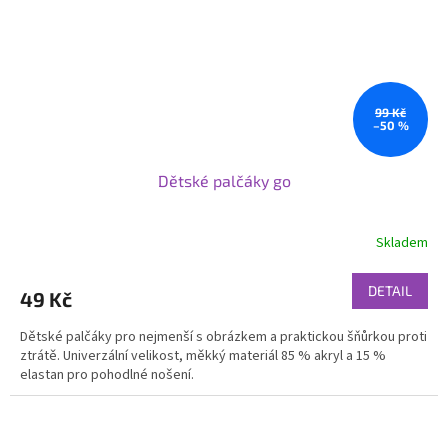
99 Kč
–50 %
Dětské palčáky go
Skladem
DETAIL
49 Kč
Dětské palčáky pro nejmenší s obrázkem a praktickou šňůrkou proti
ztrátě. Univerzální velikost, měkký materiál 85 % akryl a 15 %
elastan pro pohodlné nošení.