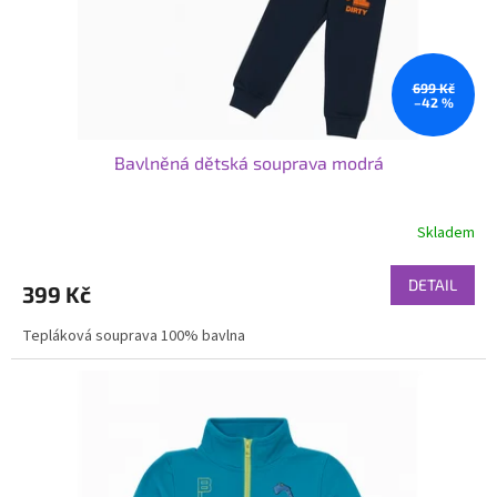
u
k
t
ů
699 Kč
–42 %
Bavlněná dětská souprava modrá
Skladem
DETAIL
399 Kč
Tepláková souprava 100% bavlna