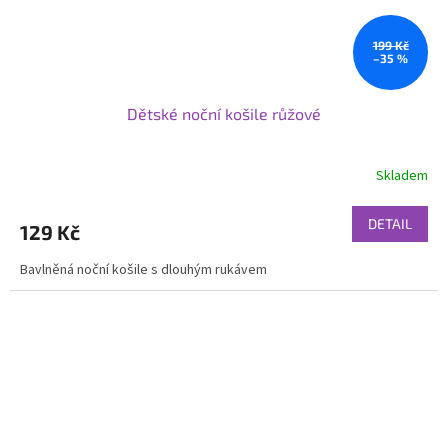
199 Kč
–35 %
Dětské noční košile růžové
Skladem
DETAIL
129 Kč
Bavlněná noční košile s dlouhým rukávem