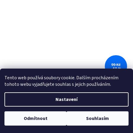
99 Kč
–50 %
Tento web používá soubory cookie. Dalším procházením
tohoto webu vyjadřujete souhlas s jejich používáním.
Dětské palčáky pro nejmenší tmavě modré
Nastavení
Skladem
DETAIL
Odmítnout
Souhlasím
49 Kč
Dětské palčáky pro nejmenší s obrázkem a praktickou šňůrkou proti