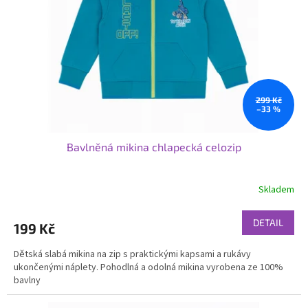
299 Kč
–33 %
Bavlněná mikina chlapecká celozip
Skladem
DETAIL
199 Kč
Dětská slabá mikina na zip s praktickými kapsami a rukávy
ukončenými náplety. Pohodlná a odolná mikina vyrobena ze 100%
bavlny