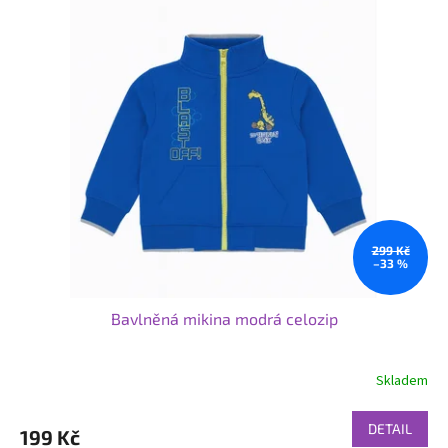
299 Kč
–33 %
Bavlněná mikina modrá celozip
Skladem
DETAIL
199 Kč