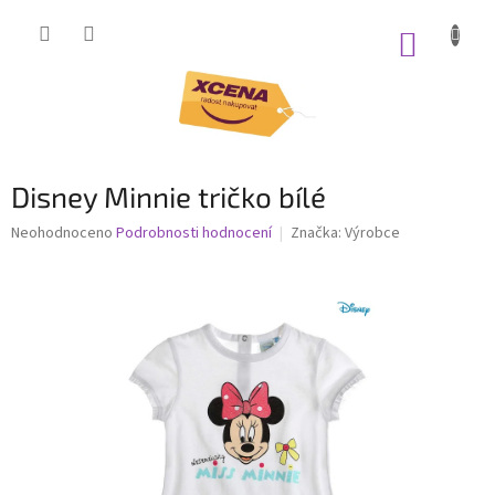
Přejít
na
NÁKUP
obsah
KOŠÍK
Disney Minnie tričko bílé
Průměrné
Neohodnoceno
Podrobnosti hodnocení
Značka:
Výrobce
hodnocení
produktu
je
0,0
z
5
hvězdiček.