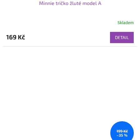
Minnie tričko žluté model A
Skladem
169 Kč
DETAIL
199 Kč
–35 %