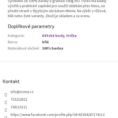
vyrobeno ze 100% bavlny o gramáži 160g/m2 Tričko má kulatý
výstřih a praktické zapínání pro snažší oblékání přes hlavu, na
přední straně s třpytivým obrázkem Minnie. Na výběr z růžové,
bílé nebo žuté varianty. Zboží je skladem a za xcenu.
Doplňkové parametry
Kategorie
:
Dětské body, trička
Barva
:
bílá
Materiálové složení
:
100% bavlna
Z
á
p
a
Kontakt
t
info
@
xcena.cz
í
723222822
728115111
https://www.facebook.com/profile.php?id=61584267174112