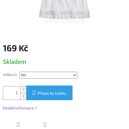
169 Kč
Měrná
Skladem
cena:
Velikost
Přidat do košíku
Detailní informace