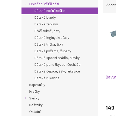
n
a
Oblečení větší děti
Dopor
e
z
Dětské noční košile
l
e
Dětské bundy
V
n
Dětské tepláky
ý
í
Dívčí sukně, šaty
p
p
i
r
Dětské legíny, kraťasy
s
o
Dětská trička, tílka
p
d
Dětská pyžama, župany
r
u
Dětské spodní prádlo, plavky
o
k
Dětské ponožky, punčocháče
d
t
Dětské čepice, šály, rukavice
u
ů
Bavln
k
Dětské rukavice
t
Kapesníky
ů
Hračky
Svíčky
Deštníky
149
Ostatní