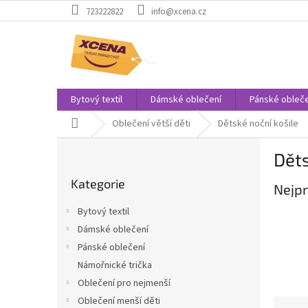
Přejít
723222822
info@xcena.cz
na
obsah
Bytový textil
Dámské oblečení
Pánské obleče
Domů
Oblečení větší děti
Dětské noční košile
P
Děts
o
Přeskočit
s
Kategorie
kategorie
Nejpr
t
r
Bytový textil
a
Dámské oblečení
n
Pánské oblečení
n
í
Námořnické trička
p
Oblečení pro nejmenší
a
Oblečení menší děti
Ř