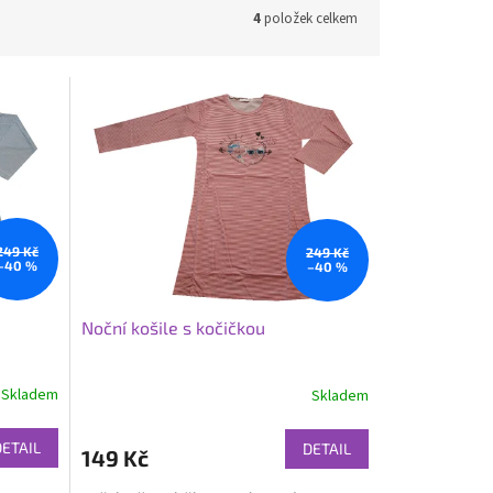
4
položek celkem
249 Kč
249 Kč
–40 %
–40 %
Noční košile s kočičkou
Skladem
Skladem
DETAIL
DETAIL
149 Kč