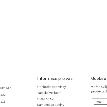
Informace pro vás
Odebíra
Obchodní podmínky
Vložte svů
xcena.cz
produktech
Tabulka velikostí
2822
O XCENA.CZ
5111
E-mail
Kamenné prodejny