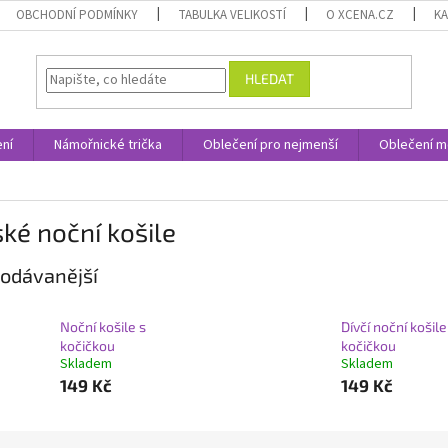
OBCHODNÍ PODMÍNKY
TABULKA VELIKOSTÍ
O XCENA.CZ
K
HLEDAT
ní
Námořnické trička
Oblečení pro nejmenší
Oblečení m
ké noční košile
odávanější
Noční košile s
Dívčí noční košile
kočičkou
kočičkou
Skladem
Skladem
149 Kč
149 Kč