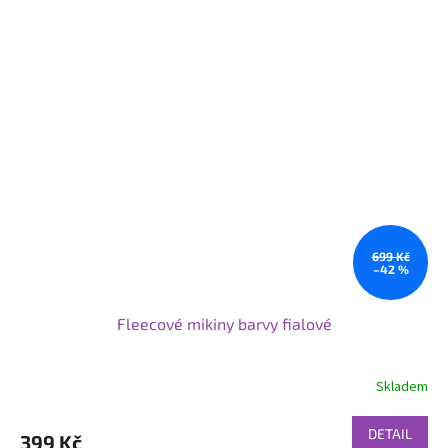
699 Kč
–42 %
Fleecové mikiny barvy fialové
Skladem
DETAIL
399 Kč