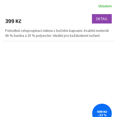
Skladem
DETAIL
399 Kč
Pohodlná celopropínací mikina s bočními kapsami. Kvalitní materiál
65 % bavlna a 35 % polyester. Ideální pro každodenní nošení.
599 Kč
–33 %