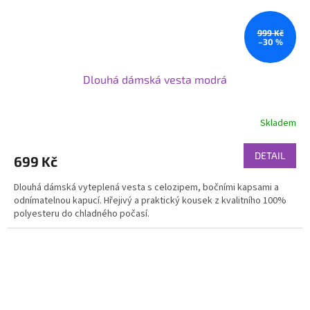
999 Kč
–30 %
Dlouhá dámská vesta modrá
Skladem
DETAIL
699 Kč
Dlouhá dámská vyteplená vesta s celozipem, bočními kapsami a
odnímatelnou kapucí. Hřejivý a praktický kousek z kvalitního 100%
polyesteru do chladného počasí.