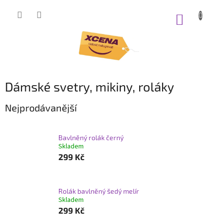
Přejít
na
NÁKUP
obsah
KOŠÍK
Dámské svetry, mikiny, roláky
Nejprodávanější
Bavlněný rolák černý
Skladem
299 Kč
Rolák bavlněný šedý melír
Skladem
299 Kč