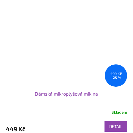
599 Kč
–25 %
Dámská mikroplyšová mikina
Skladem
DETAIL
449 Kč