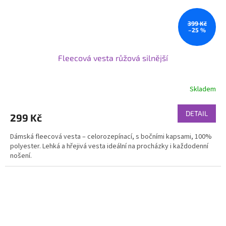
399 Kč
–25 %
Fleecová vesta růžová silnější
Skladem
DETAIL
299 Kč
Dámská fleecová vesta – celorozepínací, s bočními kapsami, 100%
polyester. Lehká a hřejivá vesta ideální na procházky i každodenní
nošení.