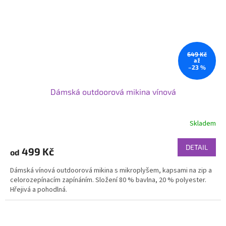
649 Kč
až
–23 %
Dámská outdoorová mikina vínová
Skladem
DETAIL
499 Kč
od
Dámská vínová outdoorová mikina s mikroplyšem, kapsami na zip a
celorozepínacím zapínáním. Složení 80 % bavlna, 20 % polyester.
Hřejivá a pohodlná.