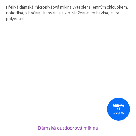
Hřejivá dámská mikroplyšová mikina vyteplená jemným chloupkem.
Pohodlná, s bočními kapsami na zip. Složení 80 % bavlna, 20 %
polyester.
699 Kč
až
–28 %
Dámská outdoorová mikina