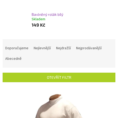
Bavlněný rolák bílý
Skladem
149 Kč
Ř
a
Doporučujeme
Nejlevnější
Nejdražší
Nejprodávanější
z
e
Abecedně
n
í
p
OTEVŘÍT FILTR
r
o
V
d
ý
u
p
k
i
t
s
ů