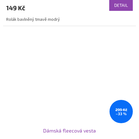
DETAIL
149 Kč
Rolák bavlněný tmavě modrý
299 Kč
–33 %
Dámská fleecová vesta