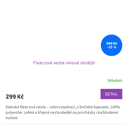
399 Kč
–25 %
Fleecová vesta vínová silnější
Skladem
DETAIL
299 Kč
Dámská fleecová vesta – celorozepínací, s bočními kapsami, 100%
polyester. Lehká a hřejivá vesta ideální na procházky i každodenní
nošení.