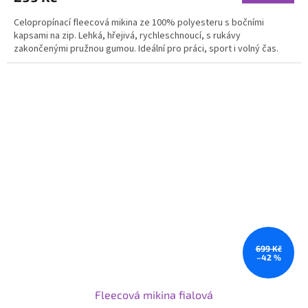
Celopropínací fleecová mikina ze 100% polyesteru s bočními
kapsami na zip. Lehká, hřejivá, rychleschnoucí, s rukávy
zakončenými pružnou gumou. Ideální pro práci, sport i volný čas.
699 Kč
–42 %
Fleecová mikina fialová