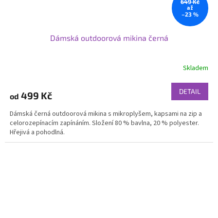
649 Kč
až
–23 %
Dámská outdoorová mikina černá
Skladem
DETAIL
499 Kč
od
Dámská černá outdoorová mikina s mikroplyšem, kapsami na zip a
celorozepínacím zapínáním. Složení 80 % bavlna, 20 % polyester.
Hřejivá a pohodlná.