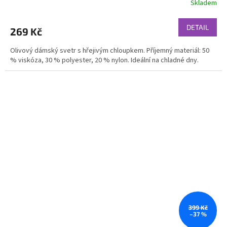
Skladem
DETAIL
269 Kč
Olivový dámský svetr s hřejivým chloupkem. Příjemný materiál: 50
% viskóza, 30 % polyester, 20 % nylon. Ideální na chladné dny.
399 Kč
–37 %