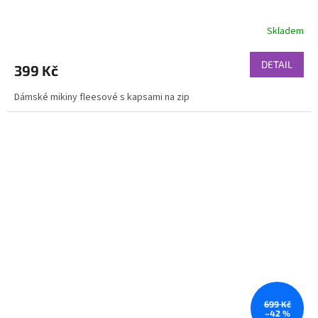
Skladem
DETAIL
399 Kč
Dámské mikiny fleesové s kapsami na zip
699 Kč
–42 %