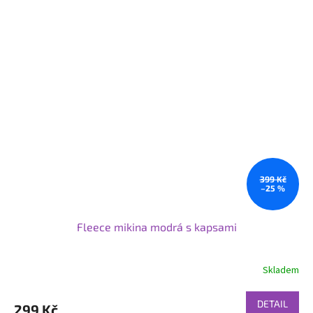
399 Kč
–25 %
Fleece mikina modrá s kapsami
Skladem
DETAIL
299 Kč