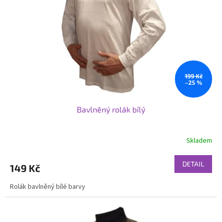
p
r
o
d
u
k
t
ů
199 Kč
–25 %
Bavlněný rolák bílý
Skladem
DETAIL
149 Kč
Rolák bavlněný bílé barvy