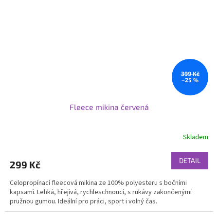
399 Kč
–25 %
Fleece mikina červená
Skladem
DETAIL
299 Kč
Celopropínací fleecová mikina ze 100% polyesteru s bočními
kapsami. Lehká, hřejivá, rychleschnoucí, s rukávy zakončenými
pružnou gumou. Ideální pro práci, sport i volný čas.