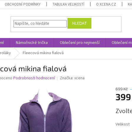
OBCHODNÍ PODMÍNKY
TABULKA VELIKOSTÍ
O XCENA.CZ
K
HLEDAT
ní
Námořnické trička
Oblečení pro nejmenší
Oblečení m
roláky
Fleecová mikina fialová
cová mikina fialová
né
noceno
Podrobnosti hodnocení
Značka:
xcena
ní
u
699 Kč
399
Měrná
Zvolt
cena:
ek.
Velikost