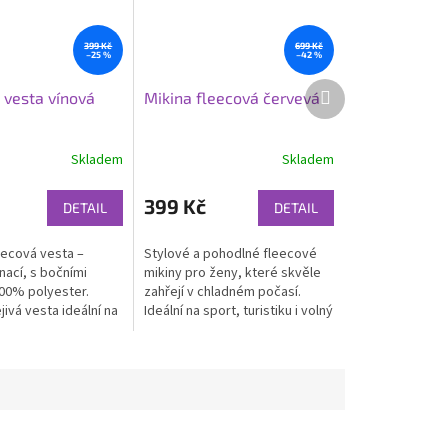
399 Kč
699 Kč
–25 %
–42 %
Další
 vesta vínová
Mikina fleecová červevá
produkt
Skladem
Skladem
399 Kč
DETAIL
DETAIL
ecová vesta –
Stylové a pohodlné fleecové
nací, s bočními
mikiny pro ženy, které skvěle
00% polyester.
zahřejí v chladném počasí.
jivá vesta ideální na
Ideální na sport, turistiku i volný
i každodenní nošení.
čas.