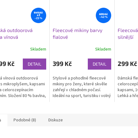
649 Kč
699 Kč
až
–42 %
–23 %
ká outdoorová
Fleecové mikiny barvy
Fleecová
a vínová
fialové
silnější
Skladem
Skladem
99 Kč
399 Kč
299 Kč
DETAIL
DETAIL
á vínová outdoorová
Stylové a pohodlné fleecové
Dámská fle
 s mikroplyšem, kapsami
mikiny pro ženy, které skvěle
celorozepí
 a celorozepínacím
zahřejí v chladném počasí.
kapsami, 1
ním. Složení 80 % bavlna,
Ideální na sport, turistiku i volný
Lehká a hře
olyester. Hřejivá a
čas.
procházky 
ná.
s
Podobné (8)
Diskuze