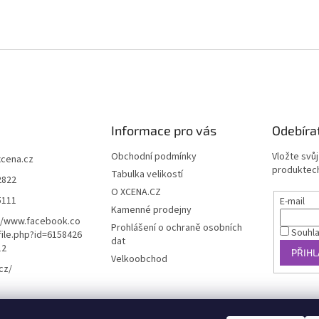
Informace pro vás
Odebíra
Obchodní podmínky
Vložte svů
xcena.cz
produktech
Tabulka velikostí
2822
O XCENA.CZ
5111
E-mail
Kamenné prodejny
//www.facebook.co
Prohlášení o ochraně osobních
Souhl
ile.php?id=6158426
dat
12
PŘIHL
Velkoobchod
cz/
košík