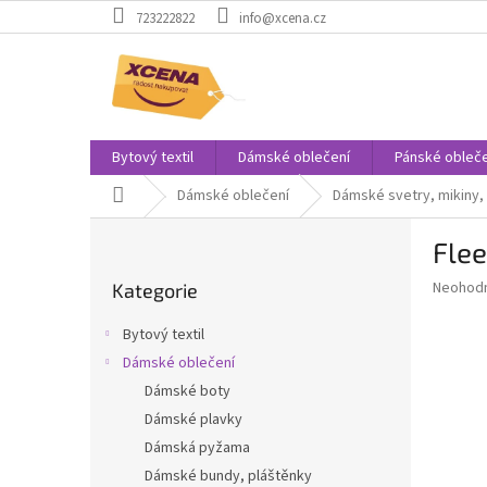
Přejít
723222822
info@xcena.cz
na
obsah
Bytový textil
Dámské oblečení
Pánské obleče
Domů
Dámské oblečení
Dámské svetry, mikiny, 
P
Flee
o
Přeskočit
s
Průměr
Neohod
Kategorie
kategorie
t
hodnoce
r
produkt
Bytový textil
a
je
Dámské oblečení
0,0
n
z
Dámské boty
n
5
í
Dámské plavky
hvězdič
p
Dámská pyžama
a
Dámské bundy, pláštěnky