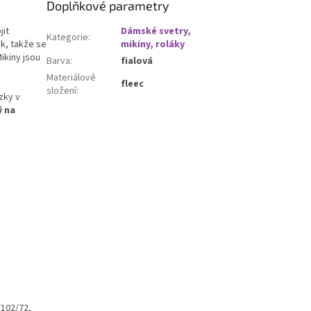
Doplňkové parametry
jit
Dámské svetry,
Kategorie
:
ek, takže se
mikiny, roláky
Mikiny jsou
Barva
:
fialová
Materiálové
fleec
složení
:
zky v
ý na
/102/72,