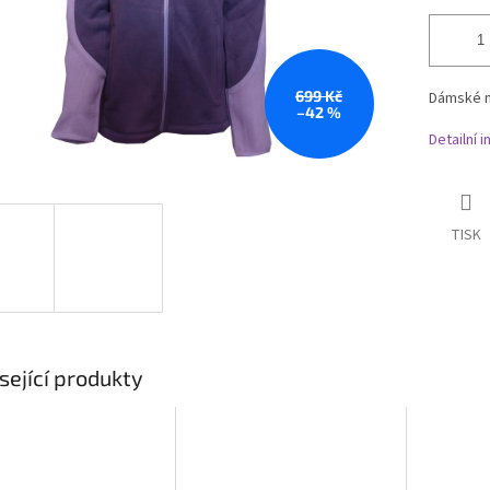
699 Kč
Dámské m
–42 %
Detailní 
TISK
sející produkty