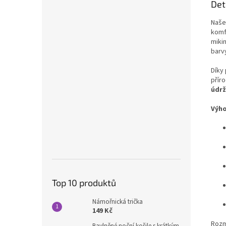
Det
Naš
komfo
mikin
barvy
Díky
příro
údr
Výho
Top 10 produktů
Námořnická trička
149 Kč
Rozm
Bavlněné noční košile s krátkým