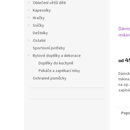
Oblečení větší děti
Kapesníky
Hračky
Svíčky
Dáms
Deštníky
mikin
Ostatní
Sportovní potřeby
Bytové doplňky a dekorace
4
od
Doplňky do kuchyně
Pekáče a zapékací mísy
Dámsk
Ochranné pomůcky
mikina
na zip
zapíná
20 % p
pohodl
Popi