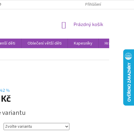
AMENNÉ PRODEJNY
PROHLÁŠENÍ O OCHRANĚ OSOBNÍCH DAT
Přihlášení
VELK
NÁKUPNÍ
Prázdný košík
KOŠÍK
enší děti
Oblečení větší děti
Kapesníky
Hračky
Sv
–42 %
 Kč
e variantu