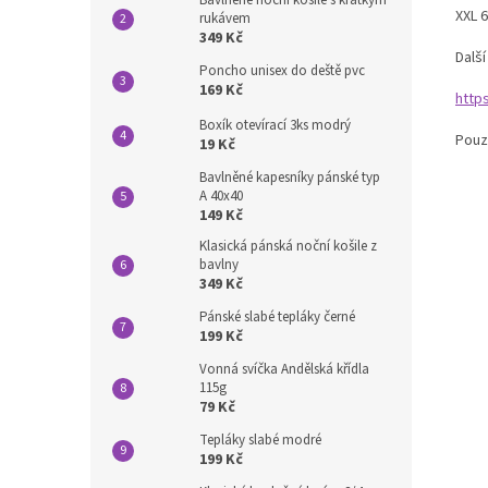
XXL 
rukávem
349 Kč
Dalš
Poncho unisex do deště pvc
169 Kč
http
Boxík otevírací 3ks modrý
Pouz
19 Kč
Bavlněné kapesníky pánské typ
A 40x40
149 Kč
Klasická pánská noční košile z
bavlny
349 Kč
Pánské slabé tepláky černé
199 Kč
Vonná svíčka Andělská křídla
115g
79 Kč
Tepláky slabé modré
199 Kč