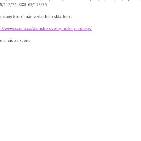
65/112/74, XXXL 69/118/76
í mikiny které máme vlastním skladem :
s://www.xcena.cz/damske-svetry--mikiny--rolaky/
e u nás za xcenu.