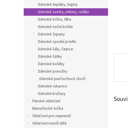
n
Dámské tepláky, legíny
e
Dámské svetry, mikiny, roláky
l
Dámská trička, tílka
Dámské noční košile
Dámské župany
Dámské spodní prádlo
Dámské šály, čepice
Dámské šátky
Dámské košilky
Dámské ponožky
Dámské punčochové zboží
Dámské rukavice
Dámské kraťasy
Souvi
Pánské oblečení
Námořnické trička
Oblečení pro nejmenší
Oblečení menší děti