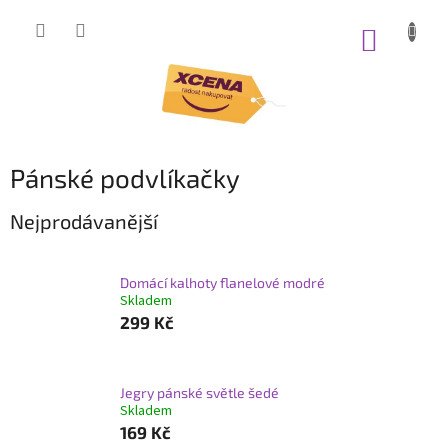
Přejít
na
NÁKUP
obsah
KOŠÍK
Pánské podvlíkačky
Nejprodávanější
Domácí kalhoty flanelové modré
Skladem
299 Kč
Jegry pánské světle šedé
Skladem
169 Kč