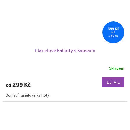
399 Kč
až
–25 %
Flanelové kalhoty s kapsami
Skladem
DETAIL
299 Kč
od
Domácí flanelové kalhoty