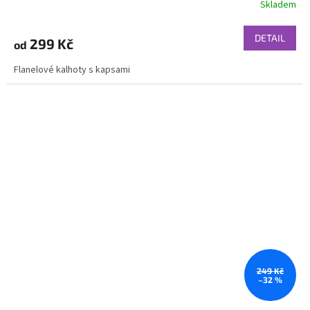
Skladem
DETAIL
299 Kč
od
Flanelové kalhoty s kapsami
249 Kč
–32 %