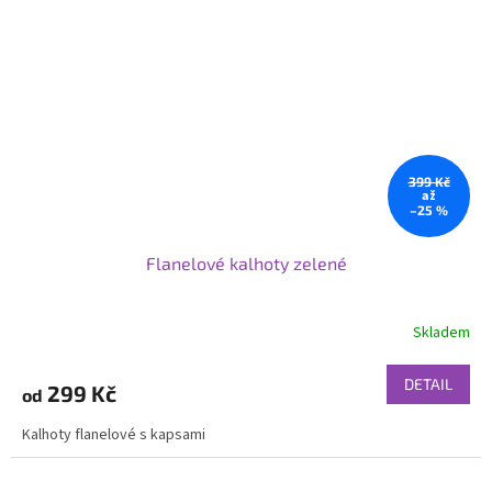
399 Kč
až
–25 %
Flanelové kalhoty zelené
Skladem
DETAIL
299 Kč
od
Kalhoty flanelové s kapsami