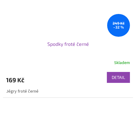
249 Kč
–32 %
Spodky froté černé
Skladem
DETAIL
169 Kč
Jégry froté černé