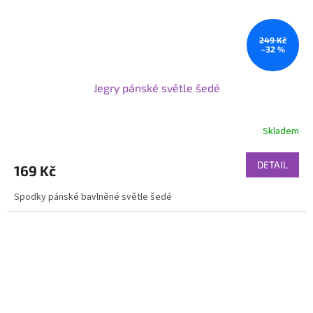
249 Kč
–32 %
Jegry pánské světle šedé
Skladem
DETAIL
169 Kč
Spodky pánské bavlněné světle šedé