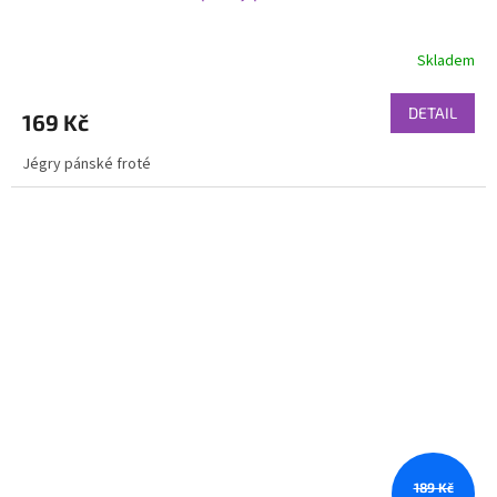
Skladem
DETAIL
169 Kč
Jégry pánské froté
189 Kč