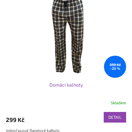
399 Kč
–25 %
Domácí kalhoty
Skladem
DETAIL
299 Kč
Volnočasové flanelové kalhoty