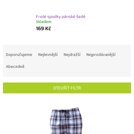
Froté spodky pánské šedé
Skladem
169 Kč
Ř
a
Doporučujeme
Nejlevnější
Nejdražší
Nejprodávanější
z
e
Abecedně
n
í
p
OTEVŘÍT FILTR
r
o
V
d
ý
u
p
k
i
t
s
ů