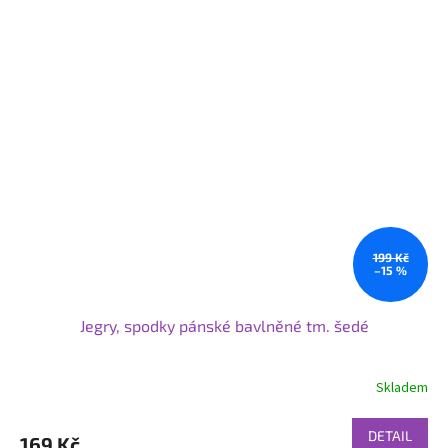
199 Kč
–15 %
Jegry, spodky pánské bavlněné tm. šedé
Skladem
DETAIL
169 Kč