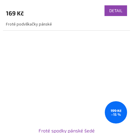
DETAIL
169 Kč
Froté podvlíkačky pánské
199 Kč
–15 %
Froté spodky pánské šedé