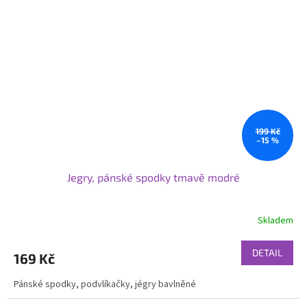
199 Kč
–15 %
Jegry, pánské spodky tmavě modré
Skladem
DETAIL
169 Kč
Pánské spodky, podvlíkačky, jégry bavlněné