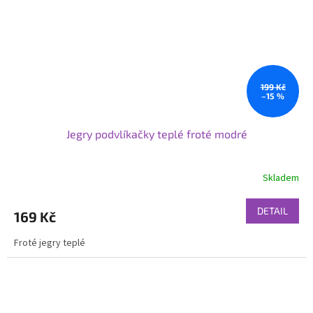
199 Kč
–15 %
Jegry podvlíkačky teplé froté modré
Skladem
DETAIL
169 Kč
Froté jegry teplé