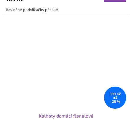
Bavlněné podvlíkačky pánské
399 Kč
až
–25 %
Kalhoty domácí flanelové