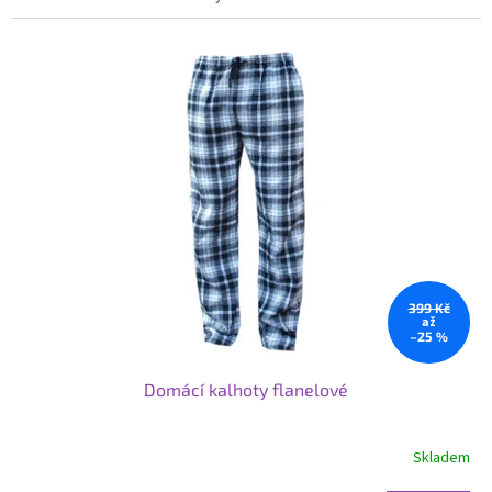
399 Kč
až
–25 %
Domácí kalhoty flanelové
Skladem