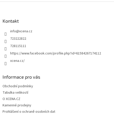
l
Z
á
á
d
p
a
a
Kontakt
c
t
í
info
@
xcena.cz
í
p
r
723222822
v
728115111
k
y
https://www.facebook.com/profile.php?id=61584267174112
v
xcena.cz/
ý
p
i
s
Informace pro vás
u
Obchodní podmínky
Tabulka velikostí
O XCENA.CZ
Kamenné prodejny
Prohlášení o ochraně osobních dat