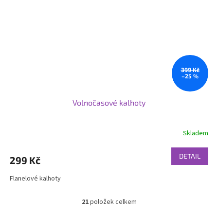
399 Kč
–25 %
Volnočasové kalhoty
Skladem
DETAIL
299 Kč
Flanelové kalhoty
21
položek celkem
O
v