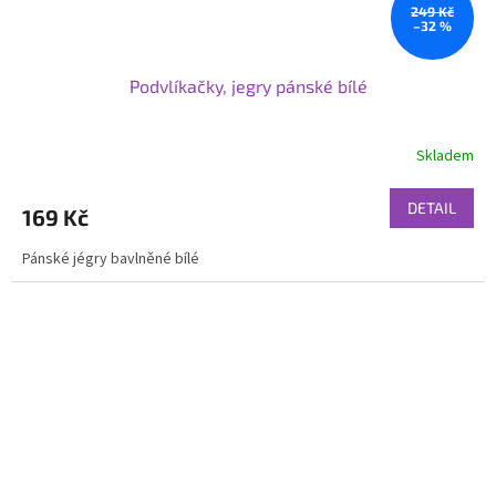
249 Kč
–32 %
Podvlíkačky, jegry pánské bílé
Skladem
DETAIL
169 Kč
Pánské jégry bavlněné bílé