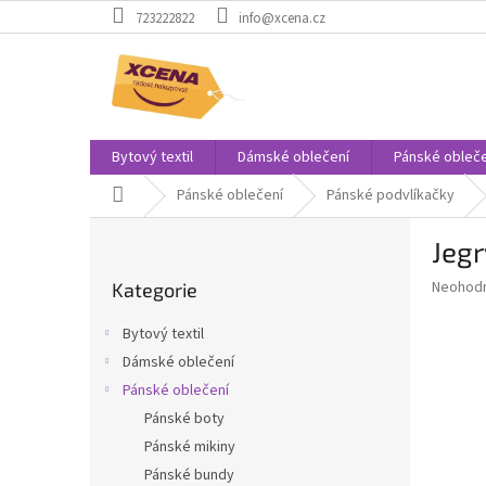
Přejít
723222822
info@xcena.cz
na
obsah
Bytový textil
Dámské oblečení
Pánské obleče
Domů
Pánské oblečení
Pánské podvlíkačky
P
Jeg
o
Přeskočit
s
Průměr
Neohod
Kategorie
kategorie
t
hodnoce
r
produkt
Bytový textil
a
je
Dámské oblečení
0,0
n
z
Pánské oblečení
n
5
í
Pánské boty
hvězdič
p
Pánské mikiny
a
Pánské bundy