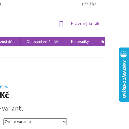
AMENNÉ PRODEJNY
PROHLÁŠENÍ O OCHRANĚ OSOBNÍCH DAT
Přihlášení
VELK
NÁKUPNÍ
Prázdný košík
KOŠÍK
enší děti
Oblečení větší děti
Kapesníky
Hračky
Sv
15 %
 Kč
e variantu