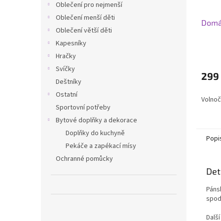
Oblečení pro nejmenší
Oblečení menší děti
Domá
Oblečení větší děti
Kapesníky
Hračky
Svíčky
299
Deštníky
Ostatní
Volnoč
Sportovní potřeby
Bytové doplňky a dekorace
Doplňky do kuchyně
Popi
Pekáče a zapékací mísy
Ochranné pomůcky
Det
Páns
spod
Dalš