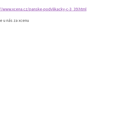
://www.xcena.cz/panske-podvlikacky-c-3_39.html
e u nás za xcenu