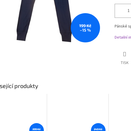
199 Kč
Pánské s
–15 %
Detailní 
TISK
sející produkty
399 Kč
249 Kč