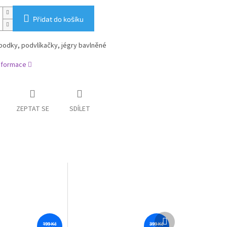
Přidat do košíku
podky, podvlíkačky, jégry bavlněné
informace
ZEPTAT SE
SDÍLET
Další
produkt
199 Kč
399 Kč