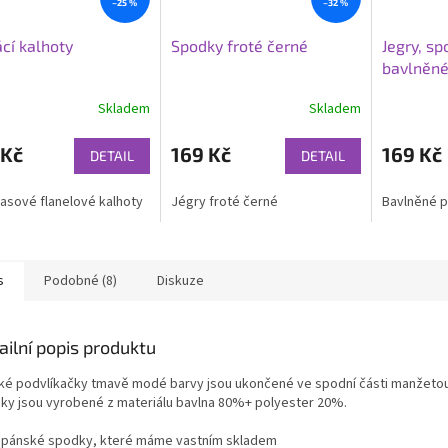
–25 %
–32 %
cí kalhoty
Spodky froté černé
Jegry, s
bavlněné
Skladem
Skladem
 Kč
169 Kč
169 Kč
DETAIL
DETAIL
asové flanelové kalhoty
Jégry froté černé
Bavlněné p
s
Podobné (8)
Diskuze
ailní popis produktu
ké podvlíkačky tmavě modé barvy jsou ukončené ve spodní části manžeto
ky jsou vyrobené z materiálu bavlna 80%+ polyester 20%.
í pánské spodky, které máme vastním skladem