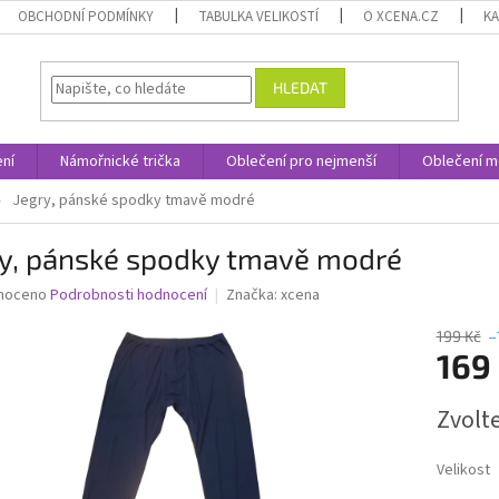
OBCHODNÍ PODMÍNKY
TABULKA VELIKOSTÍ
O XCENA.CZ
K
HLEDAT
ní
Námořnické trička
Oblečení pro nejmenší
Oblečení m
Jegry, pánské spodky tmavě modré
ry, pánské spodky tmavě modré
né
noceno
Podrobnosti hodnocení
Značka:
xcena
ní
u
199 Kč
–
169
Měrná
Zvolt
cena:
ek.
Velikost