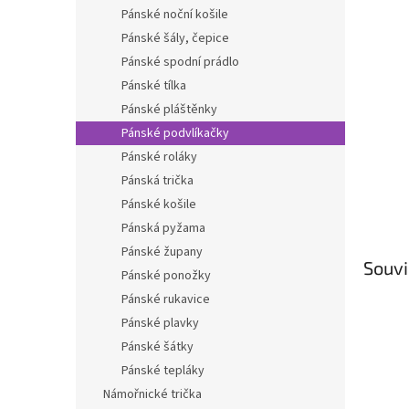
n
Pánské noční košile
e
Pánské šály, čepice
l
Pánské spodní prádlo
Pánské tílka
Pánské pláštěnky
Pánské podvlíkačky
Pánské roláky
Pánská trička
Pánské košile
Pánská pyžama
Pánské župany
Souvi
Pánské ponožky
Pánské rukavice
Pánské plavky
Pánské šátky
Pánské tepláky
Námořnické trička