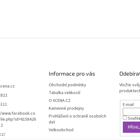
Informace pro vás
Odebíra
Obchodní podmínky
Vložte svů
xcena.cz
produktech
Tabulka velikostí
2822
O XCENA.CZ
5111
E-mail
Kamenné prodejny
//www.facebook.co
Prohlášení o ochraně osobních
Souhl
ile.php?id=6158426
dat
12
PŘIHL
Velkoobchod
cz/