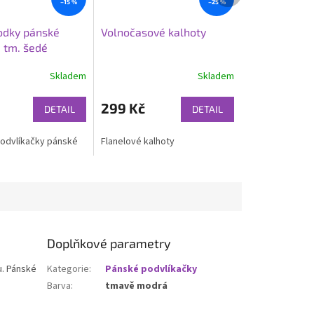
–15 %
–25 %
podky pánské
Volnočasové kalhoty
 tm. šedé
Skladem
Skladem
299 Kč
DETAIL
DETAIL
odvlíkačky pánské
Flanelové kalhoty
Doplňkové parametry
u. Pánské
Kategorie
:
Pánské podvlíkačky
Barva
:
tmavě modrá