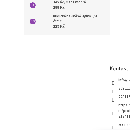
Tepláky slabé modré
199 Kč
Klasické bavlněné legíny 3/4
černé
129 Kč
Z
á
p
a
t
Kontakt
í
info
@
72322
72811
https:
m/prof
71741
xcena.