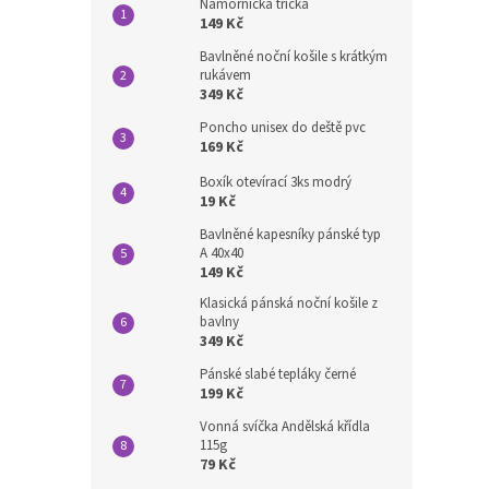
Námořnická trička
149 Kč
Bavlněné noční košile s krátkým
rukávem
349 Kč
Poncho unisex do deště pvc
169 Kč
Boxík otevírací 3ks modrý
19 Kč
Bavlněné kapesníky pánské typ
A 40x40
149 Kč
Klasická pánská noční košile z
bavlny
349 Kč
Pánské slabé tepláky černé
199 Kč
Vonná svíčka Andělská křídla
115g
79 Kč