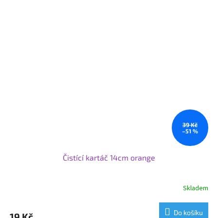
39 Kč
–51 %
Čistící kartáč 14cm orange
Skladem
Do košíku
19 Kč