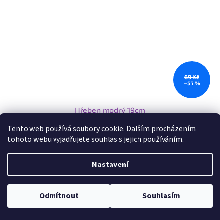
69 Kč
–57 %
Hřeben modrý 19cm
Tento web používá soubory cookie. Dalším procházením
tohoto webu vyjadřujete souhlas s jejich používáním.
Skladem
Nastavení
Do košíku
29 Kč
Klasický plastový hřeben 19 cm s rukojetí (9 cm) a česací částí 10 × 4
Odmítnout
Souhlasím
cm. Ideální pro každodenní rozčesávání vlasů.