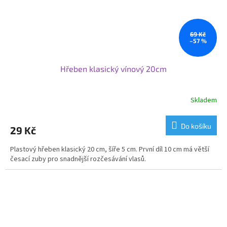
69 Kč
–57 %
Hřeben klasický vínový 20cm
Skladem
Do košíku
29 Kč
Plastový hřeben klasický 20 cm, šíře 5 cm. První díl 10 cm má větší
česací zuby pro snadnější rozčesávání vlasů.