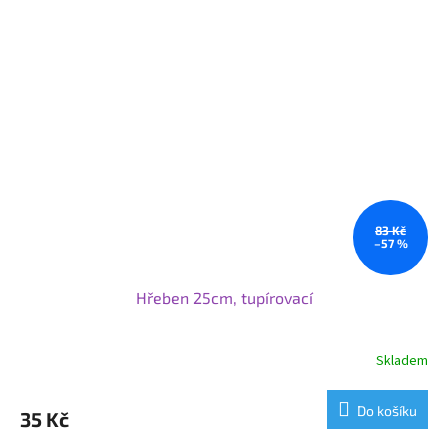
83 Kč
–57 %
Hřeben 25cm, tupírovací
Skladem
Do košíku
35 Kč