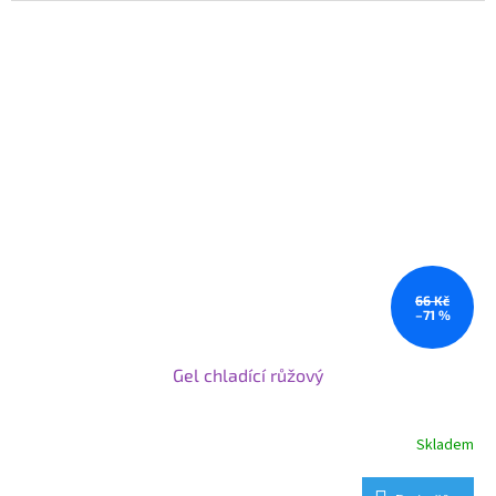
66 Kč
–71 %
Gel chladící růžový
Skladem