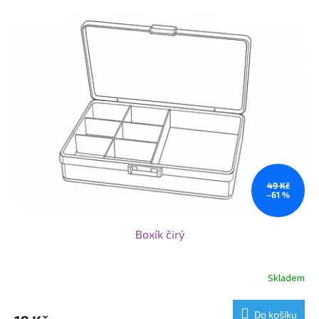
49 Kč
–61 %
Boxík čirý
Skladem
Do košíku