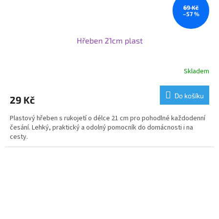
69 Kč
–57 %
Hřeben 21cm plast
Skladem
Do košíku
29 Kč
Plastový hřeben s rukojetí o délce 21 cm pro pohodlné každodenní
česání. Lehký, praktický a odolný pomocník do domácnosti i na
cesty.