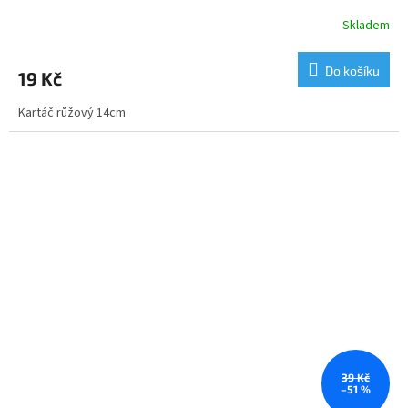
Skladem
Do košíku
19 Kč
Kartáč růžový 14cm
39 Kč
–51 %