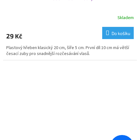
Skladem
Do košíku
29 Kč
Plastový hřeben klasický 20 cm, šíře 5 cm. První díl 10 cm má větší
česací zuby pro snadnější rozčesávání vlasů.