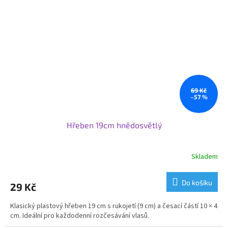
69 Kč
–57 %
Hřeben 19cm hnědosvětlý
Skladem
Do košíku
29 Kč
Klasický plastový hřeben 19 cm s rukojetí (9 cm) a česací částí 10 × 4
cm. Ideální pro každodenní rozčesávání vlasů.