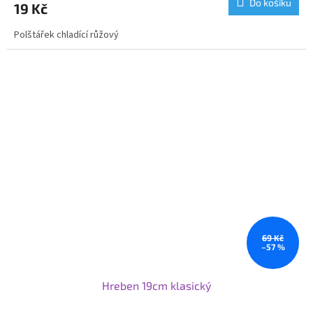
Do košíku
19 Kč
Polštářek chladící růžový
69 Kč
–57 %
Hreben 19cm klasický