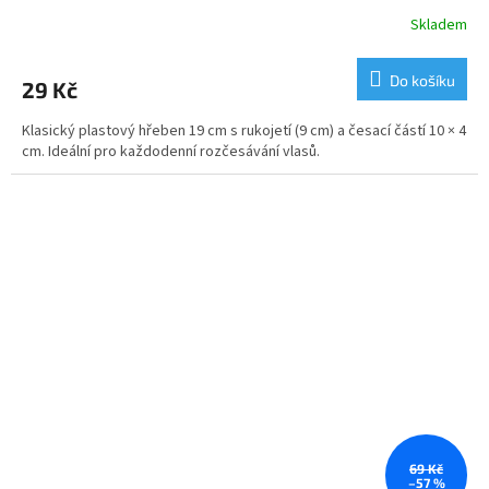
Skladem
Do košíku
29 Kč
Klasický plastový hřeben 19 cm s rukojetí (9 cm) a česací částí 10 × 4
cm. Ideální pro každodenní rozčesávání vlasů.
69 Kč
–57 %