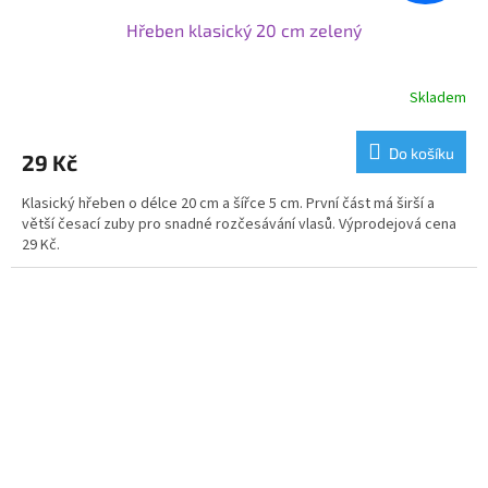
Hřeben klasický 20 cm zelený
Skladem
Do košíku
29 Kč
Klasický hřeben o délce 20 cm a šířce 5 cm. První část má širší a
větší česací zuby pro snadné rozčesávání vlasů. Výprodejová cena
29 Kč.