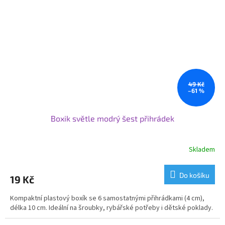
49 Kč
–61 %
Boxik světle modrý šest přihrádek
Skladem
Do košíku
19 Kč
Kompaktní plastový boxík se 6 samostatnými přihrádkami (4 cm),
délka 10 cm. Ideální na šroubky, rybářské potřeby i dětské poklady.