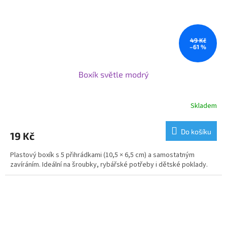
49 Kč
–61 %
Boxík světle modrý
Skladem
Do košíku
19 Kč
Plastový boxík s 5 přihrádkami (10,5 × 6,5 cm) a samostatným
zavíráním. Ideální na šroubky, rybářské potřeby i dětské poklady.