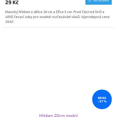
29 Kč
Klasický hřeben o délce 20 cm a šířce 5 cm. První část má širší a
větší česací zuby pro snadné rozčesávání vlasů. Výprodejová cena
29 Kč.
69 Kč
–57 %
Hřeben 20cm modrý