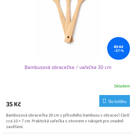
p
r
o
d
u
k
t
ů
83 Kč
–57 %
Bambusová obracečka / vařečka 30 cm
Skladem
Do košíku
35 Kč
Bambusová obracečka 30 cm z přírodního bambusu s obracecí částí
cca 10 × 7 cm. Praktická vařečka s otvorem v rukojeti pro snadné
zavěšení.