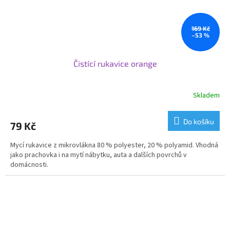
169 Kč
–53 %
Čistící rukavice orange
Skladem
Do košíku
79 Kč
Mycí rukavice z mikrovlákna 80 % polyester, 20 % polyamid. Vhodná
jako prachovka i na mytí nábytku, auta a dalších povrchů v
domácnosti.