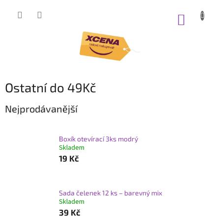
Přejít
na
NÁKUP
obsah
KOŠÍK
Ostatní do 49Kč
Nejprodávanější
Boxík otevírací 3ks modrý
Skladem
19 Kč
Sada čelenek 12 ks – barevný mix
Skladem
39 Kč