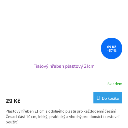
69 Kč
–57 %
Fialový hřeben plastový 21cm
Skladem
Do košíku
29 Kč
Plastový hřeben 21 cm z odolného plastu pro každodenní česání.
Česací část 10 cm, lehký, praktický a vhodný pro domácí i cestovní
použití.