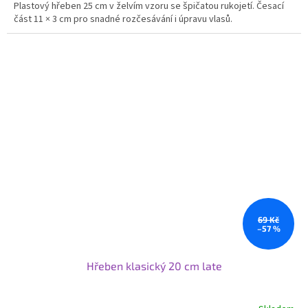
Plastový hřeben 25 cm v želvím vzoru se špičatou rukojetí. Česací
část 11 × 3 cm pro snadné rozčesávání i úpravu vlasů.
69 Kč
–57 %
Hřeben klasický 20 cm late