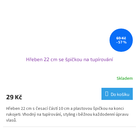
69 Kč
–57 %
Hřeben 22 cm se špičkou na tupírování
Skladem
Do košíku
29 Kč
Hřeben 22 cm s česací částí 10 cm a plastovou špičkou na konci
rukojeti. Vhodný na tupírování, styling i běžnou každodenní úpravu
vlasů.