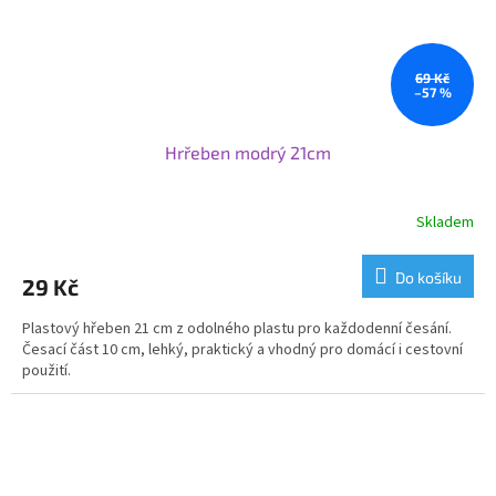
69 Kč
–57 %
Hrřeben modrý 21cm
Skladem
Do košíku
29 Kč
Plastový hřeben 21 cm z odolného plastu pro každodenní česání.
Česací část 10 cm, lehký, praktický a vhodný pro domácí i cestovní
použití.