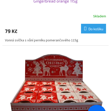
Gingerbread orange 115g
Skladem
Do košíku
79 Kč
Vonná svíčka s vůní perníku pomerančového 115g