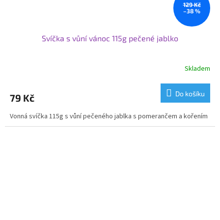
129 Kč
–38 %
Svíčka s vůní vánoc 115g pečené jablko
Skladem
Do košíku
79 Kč
Vonná svíčka 115g s vůní pečeného jablka s pomerančem a kořením