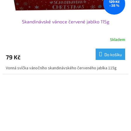
129 Kč
–38 %
Skandinávské vánoce červené jablko 115g
Skladem
Do košíku
79 Kč
Vonná svíčka vánočního skandinávského červeného jablka 115g