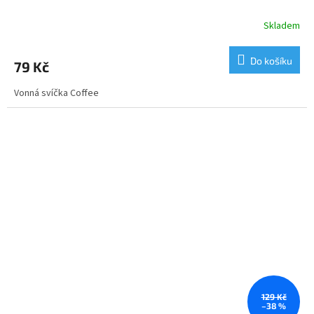
Skladem
Do košíku
79 Kč
Vonná svíčka Coffee
129 Kč
–38 %