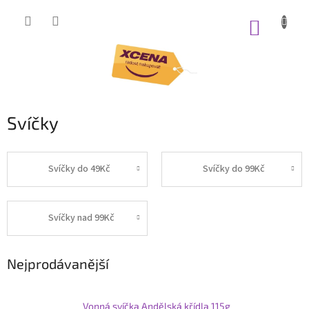
Přejít
na
NÁKUP
obsah
KOŠÍK
Svíčky
Svíčky do 49Kč
Svíčky do 99Kč
Svíčky nad 99Kč
Nejprodávanější
Vonná svíčka Andělská křídla 115g