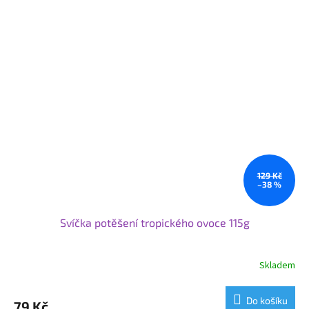
129 Kč
–38 %
Svíčka potěšení tropického ovoce 115g
Skladem
Do košíku
79 Kč