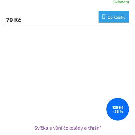
Skladem
Do košíku
79 Kč
129 Kč
–38 %
Svíčka s vůní čokolády a třešní