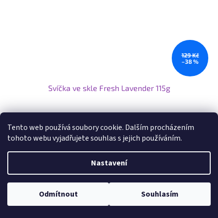
129 Kč
–38 %
Svíčka ve skle Fresh Lavender 115g
Skladem
Tento web používá soubory cookie. Dalším procházením
tohoto webu vyjadřujete souhlas s jejich používáním.
Do košíku
79 Kč
Nastavení
Svíčka vonná levandule
Odmítnout
Souhlasím