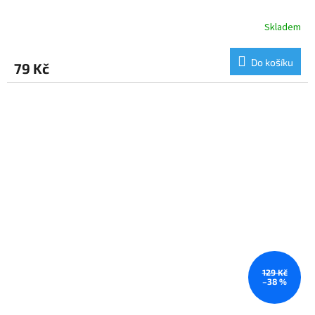
Skladem
Do košíku
79 Kč
129 Kč
–38 %