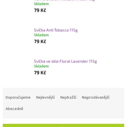
Skladem
79 Kč
Svíčka Anti Tobacco 115g
Skladem
79 Kč
Svíčka ve skle Floral Lavender 115g
Skladem
79 Kč
Ř
a
Doporučujeme
Nejlevnější
Nejdražší
Nejprodávanější
z
e
Abecedně
n
í