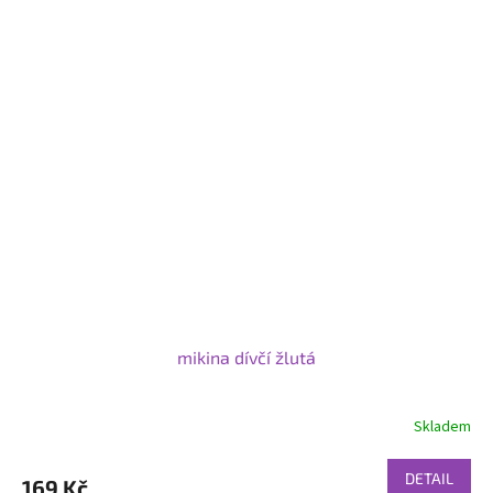
mikina dívčí žlutá
Skladem
DETAIL
169 Kč