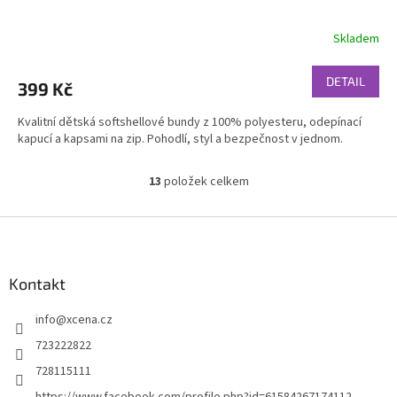
Skladem
DETAIL
399 Kč
Kvalitní dětská softshellové bundy z 100% polyesteru, odepínací
kapucí a kapsami na zip. Pohodlí, styl a bezpečnost v jednom.
13
položek celkem
O
v
l
Z
á
á
d
p
a
a
Kontakt
c
t
í
info
@
xcena.cz
í
p
r
723222822
v
728115111
k
y
https://www.facebook.com/profile.php?id=61584267174112