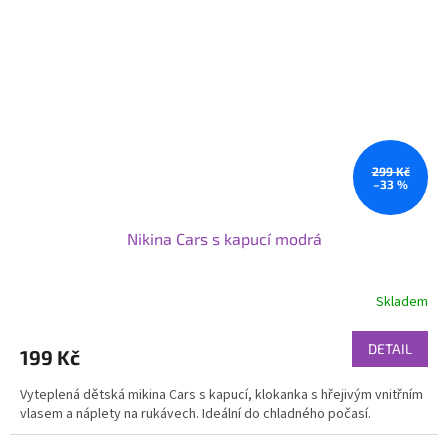
299 Kč
–33 %
Nikina Cars s kapucí modrá
Skladem
DETAIL
199 Kč
Vyteplená dětská mikina Cars s kapucí, klokanka s hřejivým vnitřním
vlasem a náplety na rukávech. Ideální do chladného počasí.