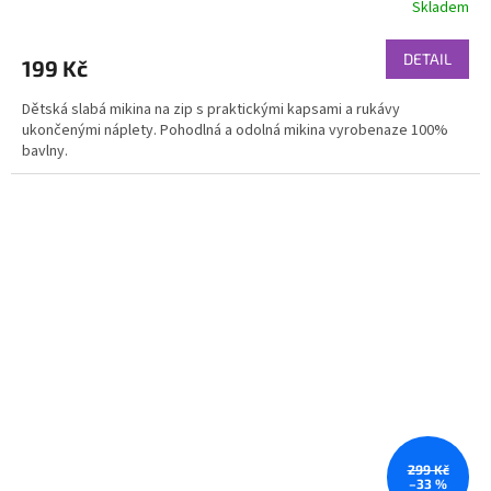
Skladem
DETAIL
199 Kč
Dětská slabá mikina na zip s praktickými kapsami a rukávy
ukončenými náplety. Pohodlná a odolná mikina vyrobenaze 100%
bavlny.
299 Kč
–33 %