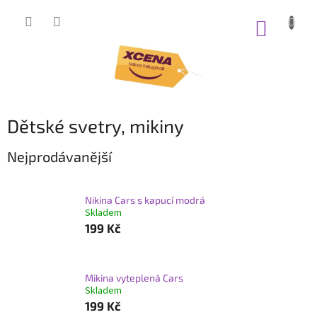
Přejít
na
NÁKUP
obsah
KOŠÍK
Dětské svetry, mikiny
Nejprodávanější
Nikina Cars s kapucí modrá
Skladem
199 Kč
Mikina vyteplená Cars
Skladem
199 Kč