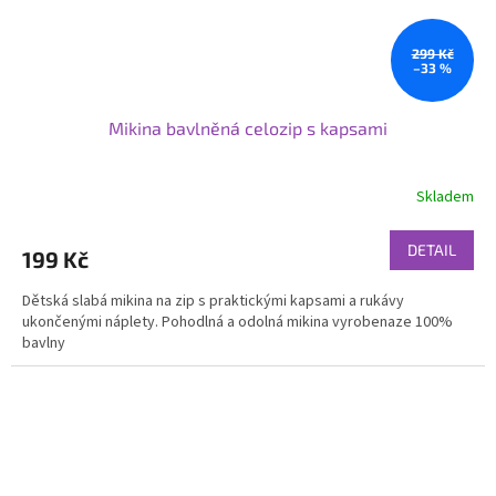
299 Kč
–33 %
Mikina bavlněná celozip s kapsami
Skladem
DETAIL
199 Kč
Dětská slabá mikina na zip s praktickými kapsami a rukávy
ukončenými náplety. Pohodlná a odolná mikina vyrobenaze 100%
bavlny