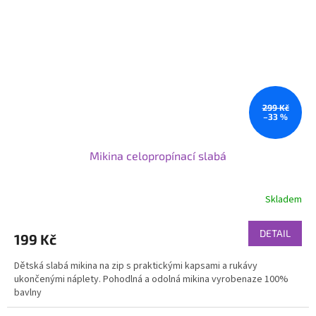
299 Kč
–33 %
Mikina celopropínací slabá
Skladem
DETAIL
199 Kč
Dětská slabá mikina na zip s praktickými kapsami a rukávy
ukončenými náplety. Pohodlná a odolná mikina vyrobenaze 100%
bavlny