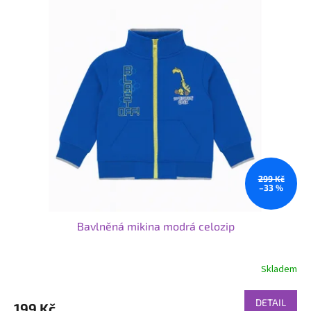
299 Kč
–33 %
Bavlněná mikina modrá celozip
Skladem
DETAIL
199 Kč