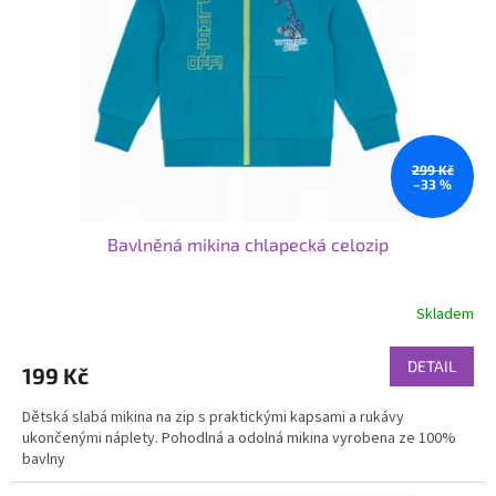
p
r
o
d
u
k
t
ů
299 Kč
–33 %
Bavlněná mikina chlapecká celozip
Skladem
DETAIL
199 Kč
Dětská slabá mikina na zip s praktickými kapsami a rukávy
ukončenými náplety. Pohodlná a odolná mikina vyrobena ze 100%
bavlny