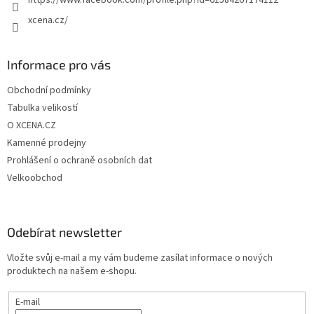
v
xcena.cz/
ý
p
i
s
Informace pro vás
u
Obchodní podmínky
Tabulka velikostí
O XCENA.CZ
Kamenné prodejny
Prohlášení o ochraně osobních dat
Velkoobchod
Odebírat newsletter
Vložte svůj e-mail a my vám budeme zasílat informace o nových
produktech na našem e-shopu.
E-mail