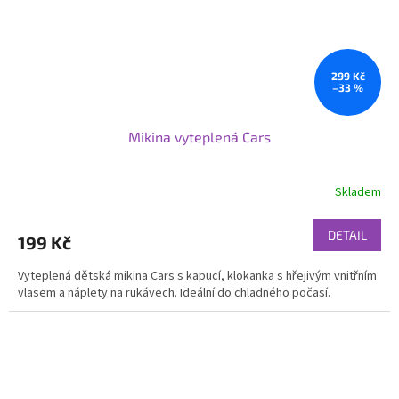
299 Kč
–33 %
Mikina vyteplená Cars
Skladem
DETAIL
199 Kč
Vyteplená dětská mikina Cars s kapucí, klokanka s hřejivým vnitřním
vlasem a náplety na rukávech. Ideální do chladného počasí.