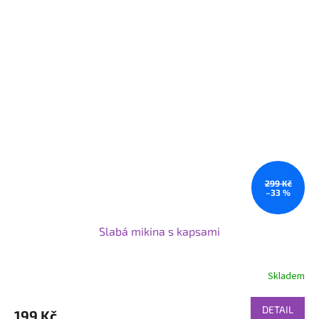
299 Kč
–33 %
Slabá mikina s kapsami
Skladem
DETAIL
199 Kč