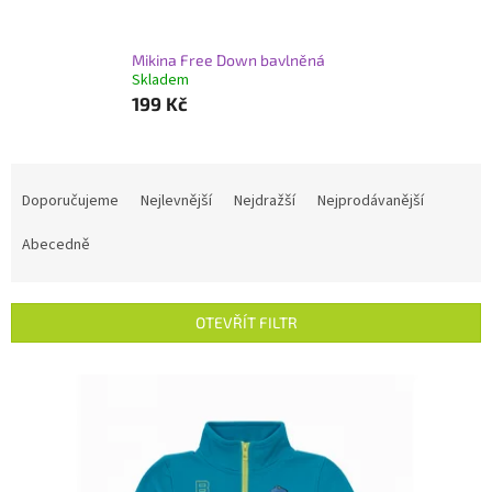
Mikina Free Down bavlněná
Skladem
199 Kč
Ř
a
Doporučujeme
Nejlevnější
Nejdražší
Nejprodávanější
z
e
Abecedně
n
í
p
OTEVŘÍT FILTR
r
o
V
d
ý
u
p
k
i
t
s
ů