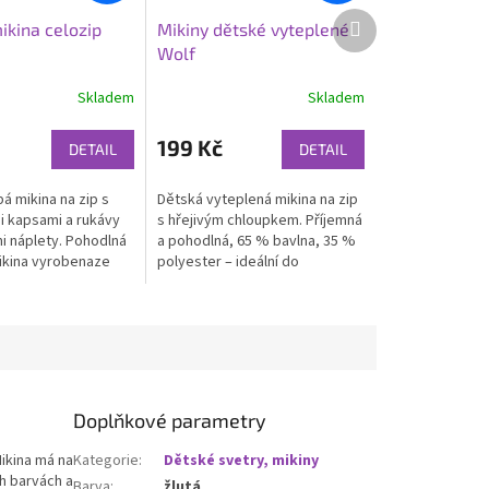
Další
ikina celozip
Mikiny dětské vyteplené
produkt
á
Wolf
Skladem
Skladem
199 Kč
DETAIL
DETAIL
á mikina na zip s
Dětská vyteplená mikina na zip
i kapsami a rukávy
s hřejivým chloupkem. Příjemná
 náplety. Pohodlná
a pohodlná, 65 % bavlna, 35 %
ikina vyrobenaze
polyester – ideální do
ny
chladnějších dnů
Doplňkové parametry
Mikina má na
Kategorie
:
Dětské svetry, mikiny
ch barvách a
Barva
:
žlutá