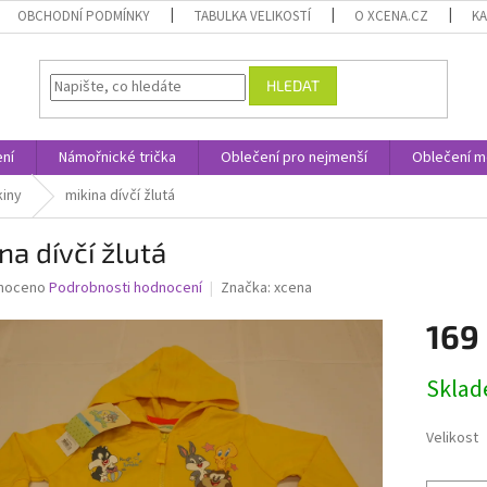
OBCHODNÍ PODMÍNKY
TABULKA VELIKOSTÍ
O XCENA.CZ
K
HLEDAT
ní
Námořnické trička
Oblečení pro nejmenší
Oblečení m
kiny
mikina dívčí žlutá
na dívčí žlutá
né
noceno
Podrobnosti hodnocení
Značka:
xcena
ní
169
u
Měrná
Skla
cena:
ek.
Velikost