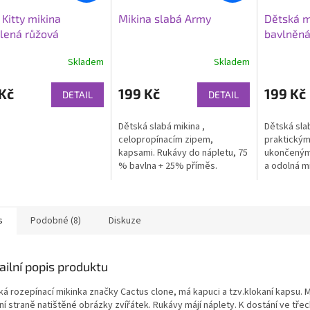
 Kitty mikina
Mikina slabá Army
Dětská m
lená růžová
bavlněn
Skladem
Skladem
Kč
199 Kč
199 Kč
DETAIL
DETAIL
Dětská slabá mikina ,
Dětská slab
celopropínacím zipem,
praktickým
kapsami. Rukávy do nápletu, 75
ukončenými
% bavlna + 25% příměs.
a odolná m
100% bavl
s
Podobné (8)
Diskuze
ailní popis produktu
ká rozepínací mikinka značky Cactus clone, má kapuci a tzv.klokaní kapsu. 
í straně natištěné obrázky zvířátek. Rukávy májí náplety. K dostání ve tře