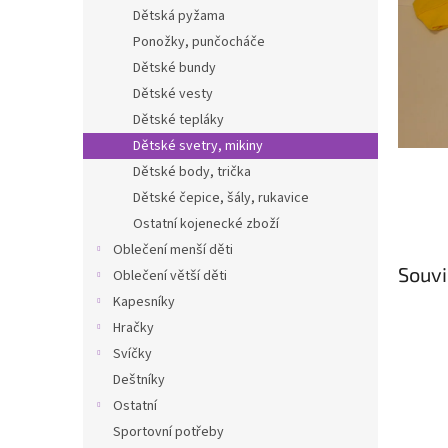
n
Dětská pyžama
e
Ponožky, punčocháče
l
Dětské bundy
Dětské vesty
Dětské tepláky
Dětské svetry, mikiny
Dětské body, trička
Dětské čepice, šály, rukavice
Ostatní kojenecké zboží
Oblečení menší děti
Souvi
Oblečení větší děti
Kapesníky
Hračky
Svíčky
Deštníky
Ostatní
Sportovní potřeby