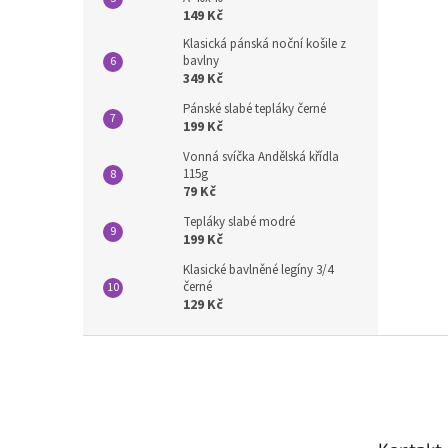
149 Kč
Klasická pánská noční košile z
bavlny
349 Kč
Pánské slabé tepláky černé
199 Kč
Vonná svíčka Andělská křídla
115g
79 Kč
Tepláky slabé modré
199 Kč
Klasické bavlněné legíny 3/4
černé
129 Kč
Z
á
p
a
t