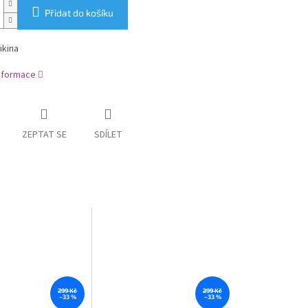
Přidat do košíku
ikina
informace
ZEPTAT SE
SDÍLET
299 Kč
299 Kč
–33 %
–33 %