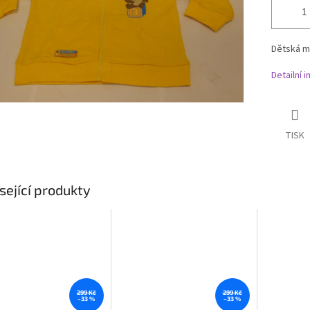
Dětská m
Detailní 
TISK
sející produkty
299 Kč
299 Kč
–33 %
–33 %