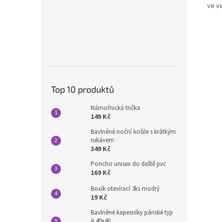
ve v
Top 10 produktů
Námořnická trička
149 Kč
Bavlněné noční košile s krátkým
rukávem
349 Kč
Poncho unisex do deště pvc
169 Kč
Boxík otevírací 3ks modrý
19 Kč
Bavlněné kapesníky pánské typ
A 40x40