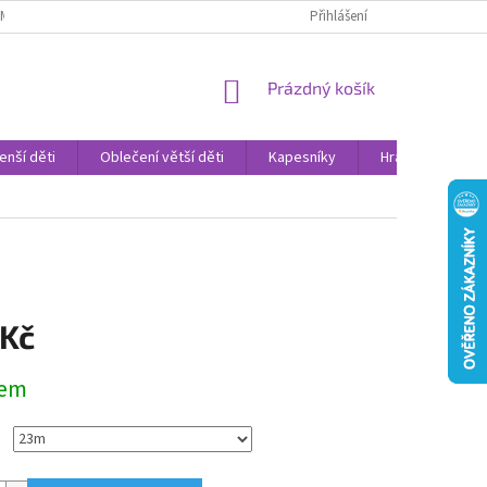
AMENNÉ PRODEJNY
PROHLÁŠENÍ O OCHRANĚ OSOBNÍCH DAT
Přihlášení
VELK
NÁKUPNÍ
Prázdný košík
KOŠÍK
enší děti
Oblečení větší děti
Kapesníky
Hračky
Sv
 Kč
dem