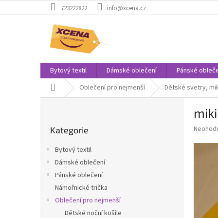
Přejít
723222822
info@xcena.cz
na
obsah
Bytový textil
Dámské oblečení
Pánské obleče
Domů
Oblečení pro nejmenší
Dětské svetry, mi
P
miki
o
Přeskočit
s
Průměr
Neohod
Kategorie
kategorie
t
hodnoce
r
produkt
Bytový textil
a
je
Dámské oblečení
0,0
n
z
Pánské oblečení
n
5
í
Námořnické trička
hvězdič
p
Oblečení pro nejmenší
a
Dětské noční košile