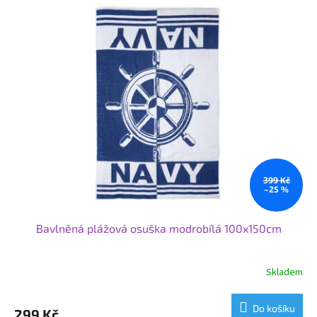
399 Kč
–25 %
Bavlněná plážová osuška modrobílá 100x150cm
Skladem
Do košíku
299 Kč