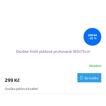
399 Kč
–25 %
Osuška froté plážová pruhovaná 180x75cm
Skladem
Do košíku
299 Kč
Osuška plážová kvalitní