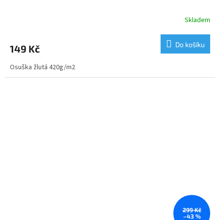
Skladem
Do košíku
149 Kč
Osuška žlutá 420g/m2
299 Kč
–43 %