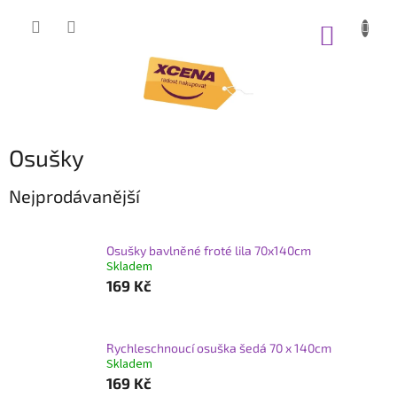
Přejít
na
NÁKUP
obsah
KOŠÍK
Osušky
Nejprodávanější
Osušky bavlněné froté lila 70x140cm
Skladem
169 Kč
Rychleschnoucí osuška šedá 70 x 140cm
Skladem
169 Kč