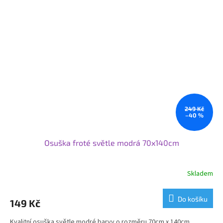
249 Kč
–40 %
Osuška froté světle modrá 70x140cm
Skladem
Do košíku
149 Kč
Kvalitní osuška světle modré barvy o rozměru 70cm x 140cm