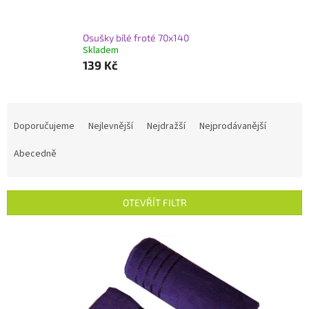
Osušky bílé froté 70x140
Skladem
139 Kč
Ř
a
Doporučujeme
Nejlevnější
Nejdražší
Nejprodávanější
z
e
Abecedně
n
í
p
OTEVŘÍT FILTR
r
o
V
d
ý
u
p
k
i
t
s
ů