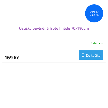
299 Kč
–43 %
Osušky bavlněné froté hnědé 70x140cm
Skladem
Do košíku
169 Kč