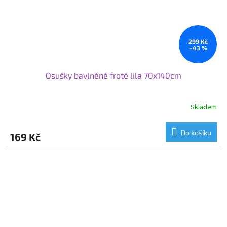
299 Kč
–43 %
Osušky bavlněné froté lila 70x140cm
Skladem
Do košíku
169 Kč