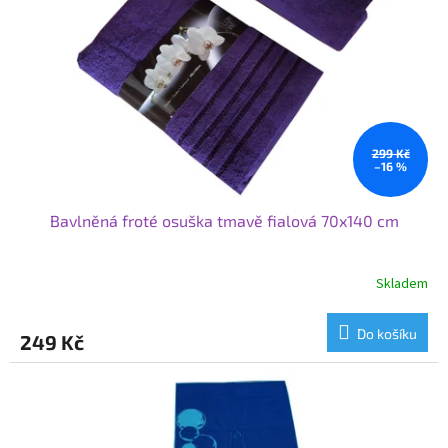
p
r
o
d
u
k
t
ů
299 Kč
–16 %
Bavlněná froté osuška tmavě fialová 70x140 cm
Skladem
Do košíku
249 Kč