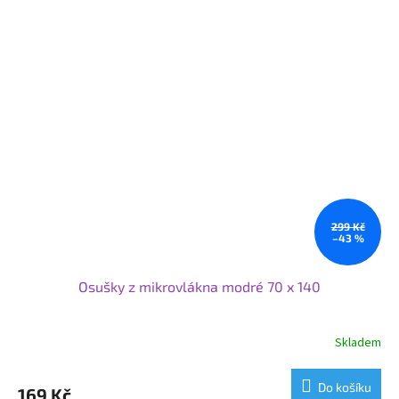
299 Kč
–43 %
Osušky z mikrovlákna modré 70 x 140
Skladem
Do košíku
169 Kč