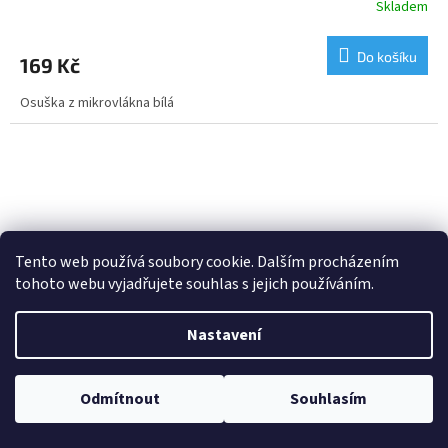
Skladem
Do košíku
169 Kč
Osuška z mikrovlákna bílá
Tento web používá soubory cookie. Dalším procházením
tohoto webu vyjadřujete souhlas s jejich používáním.
Nastavení
299 Kč
Odmítnout
Souhlasím
–43 %