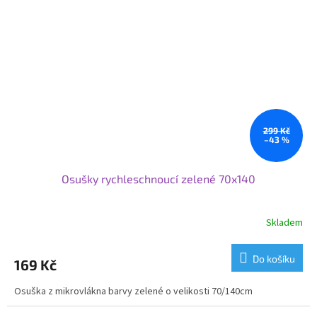
299 Kč
–43 %
Osušky rychleschnoucí zelené 70x140
Skladem
Do košíku
169 Kč
Osuška z mikrovlákna barvy zelené o velikosti 70/140cm