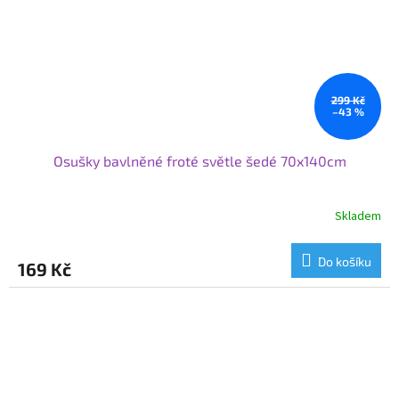
299 Kč
–43 %
Osušky bavlněné froté světle šedé 70x140cm
Skladem
Do košíku
169 Kč