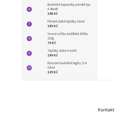
Bavlněné kapesníky pánské typ
A 40x40
149 Kč
Pánské slabé tepláky černé
199 Kč
Vonná svíčka Andělská křídla
115g
79 Kč
Tepláky slabé modré
199 Kč
Klasické bavlněné legíny 3/4
černé
129 Kč
Z
á
p
a
t
Kontakt
í