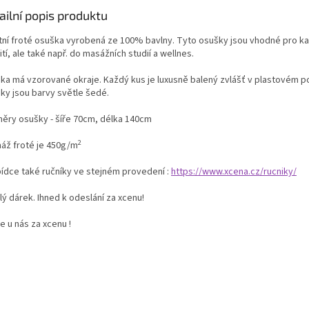
ailní popis produktu
itní froté osuška vyrobená ze 100% bavlny. Tyto osušky jsou vhodné pro k
tí, ale také např. do masážních studií a wellnes.
ka má vzorované okraje. Každý kus je luxusně balený zvlášť v plastovém p
ky jsou barvy světle šedé.
ěry osušky - šíře 70cm, délka 140cm
2
áž froté je 450g/m
bídce také ručníky ve stejném provedení :
https://www.xcena.cz/rucniky/
ý dárek. Ihned k odeslání za xcenu!
e u nás za xcenu !