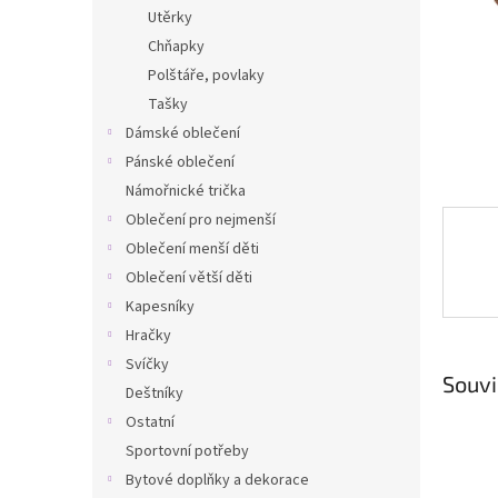
n
Utěrky
e
Chňapky
l
Polštáře, povlaky
Tašky
Dámské oblečení
Pánské oblečení
Námořnické trička
Oblečení pro nejmenší
Oblečení menší děti
Oblečení větší děti
Kapesníky
Hračky
Svíčky
Souvi
Deštníky
Ostatní
Sportovní potřeby
Bytové doplňky a dekorace