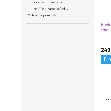
Doplňky do kuchyně
Pekáče a zapékací mísy
Ochranné pomůcky
Bavln
tmav
249
D
Popi