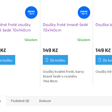
299 Kč
249 Kč
–16 %
–40 %
ěné froté osušky
Osušky froté tmavě šedé
Osuška 
ě šedé 70x140cm
70x140cm
Skladem
Skladem
 Kč
149 Kč
149 Kč
o košíku
Do košíku
Do ko
Osušky kvalitní froté, barvy
Osušky bé
tmavě šedé o rozměru
70x140cm
s
Podobné (8)
Diskuze