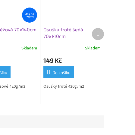
249 Kč
–40 %
béžová 70x140cm
Osuška froté šedá
Další
70x140cm
produkt
Skladem
Skladem
149 Kč
šíku
Do košíku
žové 420g/m2
Osušky froté 420g/m2