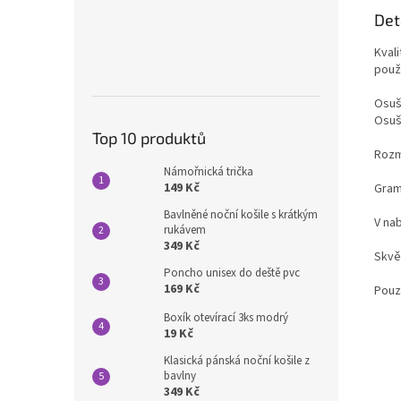
Det
Kval
použi
Osuš
Osuš
Top 10 produktů
Rozm
Námořnická trička
149 Kč
Gram
Bavlněné noční košile s krátkým
V na
rukávem
349 Kč
Skvěl
Poncho unisex do deště pvc
169 Kč
Pouz
Boxík otevírací 3ks modrý
19 Kč
Klasická pánská noční košile z
bavlny
349 Kč