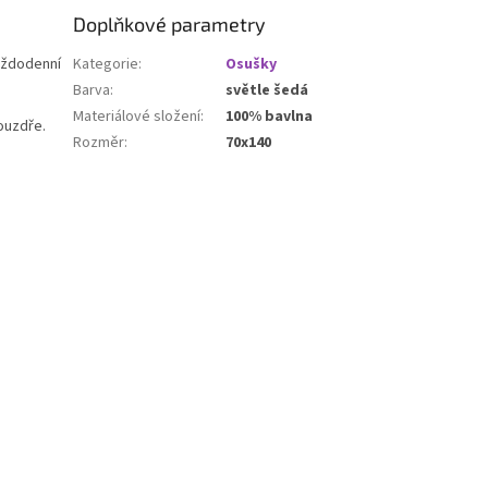
Doplňkové parametry
aždodenní
Kategorie
:
Osušky
Barva
:
světle šedá
Materiálové složení
:
100% bavlna
ouzdře.
Rozměr
:
70x140