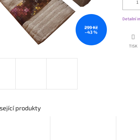
Detailní 
299 Kč
–43 %
TISK
sející produkty