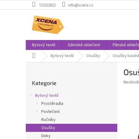
Přejít
723222822
info@xcena.cz
na
obsah
Bytový textil
Dámské oblečení
Pánské obleče
Domů
Bytový textil
Osušky
Osušky bavlně
P
Osu
o
Přeskočit
s
Průměr
Neohod
Kategorie
kategorie
t
hodnoce
r
produkt
Bytový textil
a
je
Prostěradla
0,0
n
z
Povlečení
n
5
í
Ručníky
hvězdič
p
Osušky
a
Deky