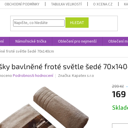
OBCHODNÍ PODMÍNKY
TABULKA VELIKOSTÍ
O XCENA.CZ
K
HLEDAT
ní
Námořnické trička
Oblečení pro nejmenší
Oblečení m
né froté světle šedé 70x140cm
šky bavlněné froté světle šedé 70x14
né
noceno
Podrobnosti hodnocení
Značka:
Kapatex s.r.o
ní
u
299 Kč
169
Měrná
Skla
cena:
ek.