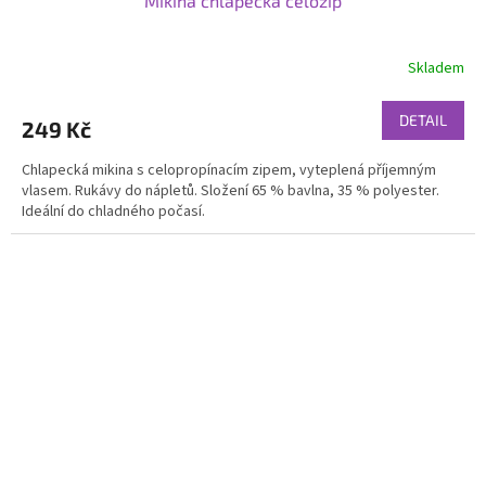
Mikina chlapecká celozip
Skladem
DETAIL
249 Kč
Chlapecká mikina s celopropínacím zipem, vyteplená příjemným
vlasem. Rukávy do nápletů. Složení 65 % bavlna, 35 % polyester.
Ideální do chladného počasí.