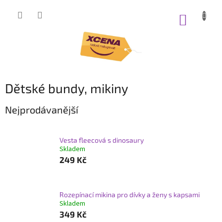
Přejít
na
NÁKUP
obsah
KOŠÍK
Dětské bundy, mikiny
Nejprodávanější
Vesta fleecová s dinosaury
Skladem
249 Kč
Rozepínací mikina pro dívky a ženy s kapsami
Skladem
349 Kč