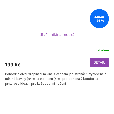
269 Kč
–26 %
Dívčí mikina modrá
Skladem
DETAIL
199 Kč
Pohodlná dívčí propínací mikina s kapsami po stranách. Vyrobena z
měkké bavlny (95 %) a elastanu (5 %) pro dokonalý komfort a
pružnost. Ideální pro každodenní nošení.