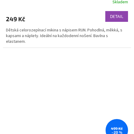
Skladem
DETAIL
249 Kč
Dětská celorozepínací mikina s nápisem RUN. Pohodlná, měkká, s
kapsami a náplety. Ideální na každodenní nošení. Bavlna s
elastanem.
499 Kč
–20 %