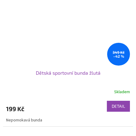
349 Kč
–42 %
Dětská sportovní bunda žlutá
Skladem
DETAIL
199 Kč
Nepomokavá bunda