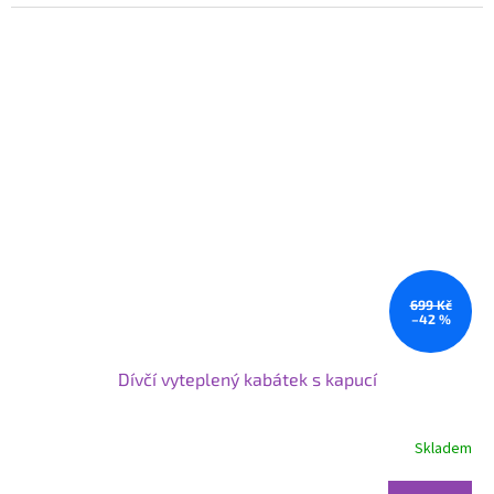
699 Kč
–42 %
Dívčí vyteplený kabátek s kapucí
Skladem