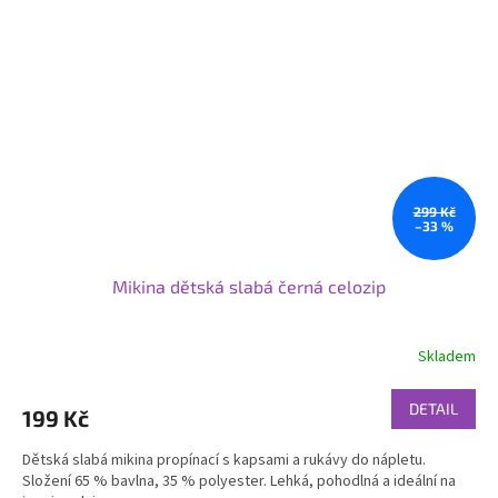
299 Kč
–33 %
Mikina dětská slabá černá celozip
Skladem
DETAIL
199 Kč
Dětská slabá mikina propínací s kapsami a rukávy do nápletu.
Složení 65 % bavlna, 35 % polyester. Lehká, pohodlná a ideální na