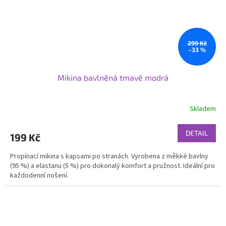
299 Kč
–33 %
Mikina bavlněná tmavě modrá
Skladem
DETAIL
199 Kč
Propínací mikina s kapsami po stranách. Vyrobena z měkké bavlny
(95 %) a elastanu (5 %) pro dokonalý komfort a pružnost. Ideální pro
každodenní nošení.