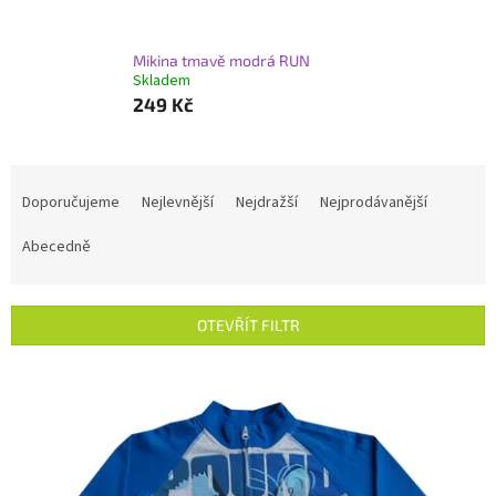
Mikina tmavě modrá RUN
Skladem
249 Kč
Ř
a
Doporučujeme
Nejlevnější
Nejdražší
Nejprodávanější
z
e
Abecedně
n
í
p
OTEVŘÍT FILTR
r
o
V
d
ý
u
p
k
i
t
s
ů