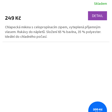
Skladem
DETAIL
249 Kč
Chlapecká mikina s celopropínacím zipem, vyteplená příjemným
vlasem. Rukávy do nápletů. Složení 65 % bavlna, 35 % polyester.
Ideální do chladného počasí.
399 Kč