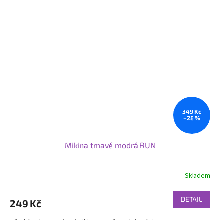
349 Kč
–28 %
Mikina tmavě modrá RUN
Skladem
DETAIL
249 Kč