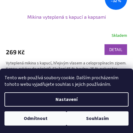
–32 %
Mikina vyteplená s kapucí a kapsami
Skladem
DETAIL
269 Kč
Vyteplená mikina s kapucí, hřejivým vlasem a celopropínacím zipem.
Kapsy, rukávy do nápletů. Složení 65 % bavlna, 35 % polyester.
Ideální na chladné dny.
Tento web používá soubory cookie. Dalším procházením
tohoto webu vyjadřujete souhlas s jejich používáním.
Nastavení
Odmítnout
Souhlasím