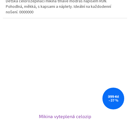
Dětská celorozepínací mikina tmavě modrás nápisem RUN.
Pohodlná, měkká, s kapsami a náplety. Ideální na každodenní
nošení. 0000000
399 Kč
–37 %
Mikina vyteplená celozip