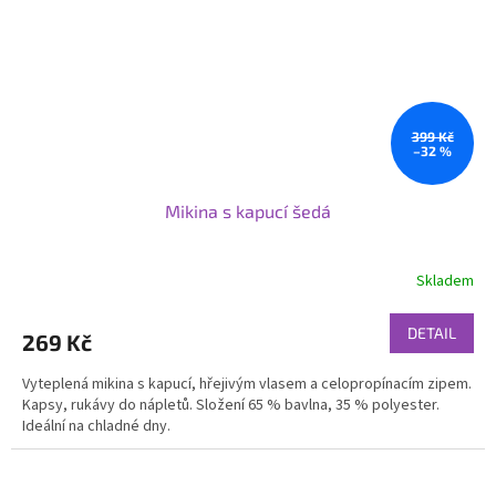
399 Kč
–32 %
Mikina s kapucí šedá
Skladem
DETAIL
269 Kč
Vyteplená mikina s kapucí, hřejivým vlasem a celopropínacím zipem.
Kapsy, rukávy do nápletů. Složení 65 % bavlna, 35 % polyester.
Ideální na chladné dny.