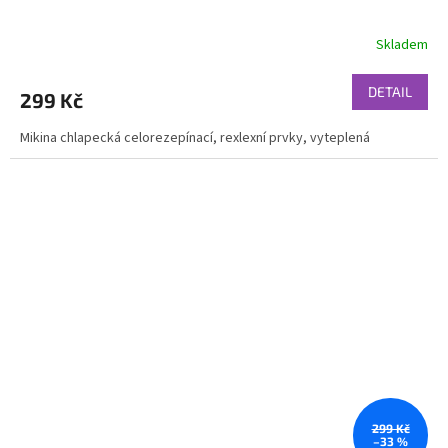
Skladem
DETAIL
299 Kč
Mikina chlapecká celorezepínací, rexlexní prvky, vyteplená
299 Kč
–33 %