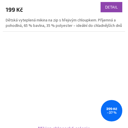
DETAIL
199 Kč
Dětská vyteplená mikina na zip s hřejivým chloupkem. Příjemná a
pohodlná, 65 % bavlna, 35 % polyester – ideální do chladnějších dnů
399 Kč
–37 %