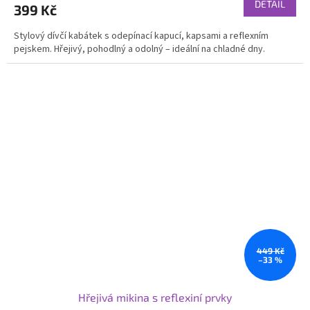
DETAIL
399 Kč
Stylový dívčí kabátek s odepínací kapucí, kapsami a reflexním
pejskem. Hřejivý, pohodlný a odolný – ideální na chladné dny.
449 Kč
–33 %
Hřejivá mikina s reflexiní prvky