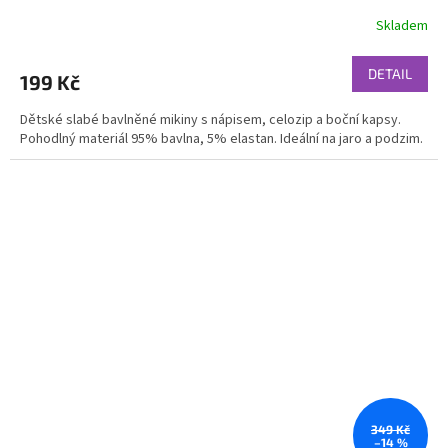
Skladem
DETAIL
199 Kč
Dětské slabé bavlněné mikiny s nápisem, celozip a boční kapsy.
Pohodlný materiál 95% bavlna, 5% elastan. Ideální na jaro a podzim.
349 Kč
–14 %