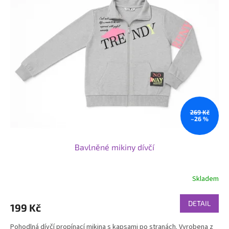
269 Kč
–26 %
Bavlněné mikiny dívčí
Skladem
DETAIL
199 Kč
Pohodlná dívčí propínací mikina s kapsami po stranách. Vyrobena z