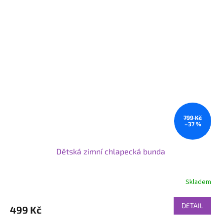
799 Kč
–37 %
Dětská zimní chlapecká bunda
Skladem
DETAIL
499 Kč