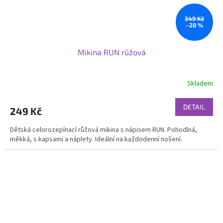
349 Kč
–28 %
Mikina RUN růžová
Skladem
DETAIL
249 Kč
Dětská celorozepínací růžová mikina s nápisem RUN. Pohodlná,
měkká, s kapsami a náplety. Ideální na každodenní nošení.