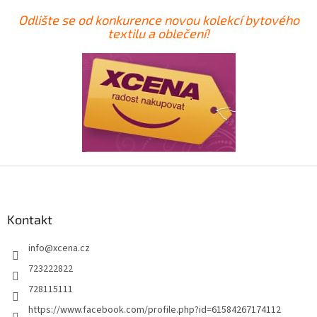
Odlište se od konkurence novou kolekcí bytového
textilu a oblečení!
Z
á
p
a
Kontakt
t
info
@
xcena.cz
í
723222822
728115111
https://www.facebook.com/profile.php?id=61584267174112