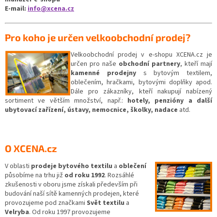
E-mail:
info@xcena.cz
Pro koho je určen velkoobchodní prodej?
Velkoobchodní prodej v e-shopu XCENA.cz je
určen pro naše
obchodní partnery
, kteří mají
kamenné prodejny
s bytovým textilem,
oblečením, hračkami, bytovými doplňky apod.
Dále pro zákazníky, kteří nakupují nabízený
sortiment ve větším množství, např.:
hotely, penzióny a další
ubytovací zařízení, ústavy, nemocnice, školky, nadace
atd.
O XCENA.cz
V oblasti
prodeje bytového textilu
a
oblečení
působíme na trhu již
od roku 1992
. Rozsáhlé
zkušenosti v oboru jsme získali především při
budování naší sítě kamenných prodejen, které
provozujeme pod značkami
Svět textilu
a
Velryba
. Od roku 1997 provozujeme