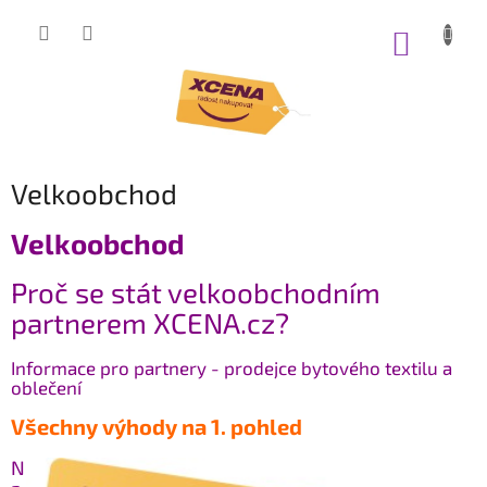
Přejít
na
NÁKUP
obsah
KOŠÍK
Velkoobchod
Velkoobchod
Proč se stát velkoobchodním
partnerem XCENA.cz?
Informace pro partnery - prodejce bytového textilu a
oblečení
Všechny výhody na 1. pohled
N