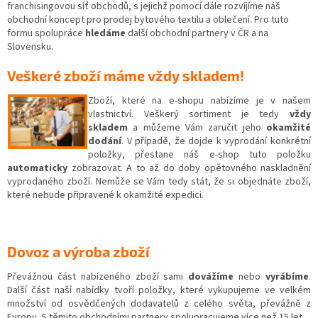
franchisingovou síť obchodů, s jejichž pomocí dále rozvíjíme náš
obchodní koncept pro prodej bytového textilu a oblečení. Pro tuto
formu spolupráce
hledáme
další obchodní partnery v ČR a na
Slovensku.
Veškeré zboží máme vždy skladem!
Zboží, které na e-shopu nabízíme je v našem
vlastnictví. Veškerý sortiment je tedy
vždy
skladem
a můžeme Vám zaručit jeho
okamžité
dodání
. V případě, že dojde k vyprodání konkrétní
položky, přestane náš e-shop tuto položku
automaticky
zobrazovat. A to až do doby opětovného naskladnění
vyprodaného zboží. Nemůže se Vám tedy stát, že si objednáte zboží,
které nebude připravené k okamžité expedici.
Dovoz a výroba zboží
Převážnou část nabízeného zboží sami
dovážíme
nebo
vyrábíme
.
Další část naší nabídky tvoří položky, které vykupujeme ve velkém
množství od osvědčených dodavatelů z celého světa, převážně z
Evropy. S těmito obchodními partnery spolupracujeme více než 15 let.