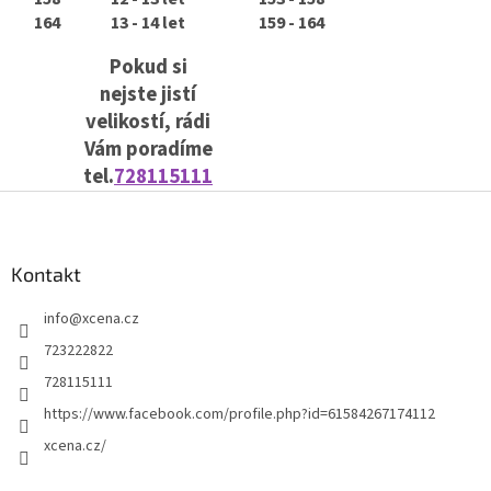
164
13 - 14 let
159 - 164
Pokud si
nejste jistí
velikostí, rádi
Vám poradíme
tel.
728115111
Z
á
p
a
Kontakt
t
info
@
xcena.cz
í
723222822
728115111
https://www.facebook.com/profile.php?id=61584267174112
xcena.cz/