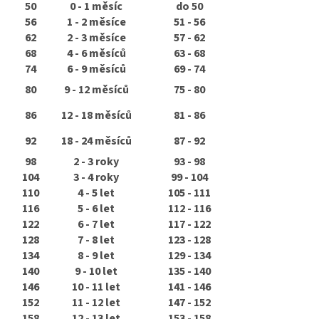
50
0 - 1 měsíc
do 50
56
1 - 2 měsíce
51 - 56
62
2 - 3 měsíce
57 - 62
68
4 - 6 měsíců
63 - 68
74
6 - 9 měsíců
69 - 74
80
9 - 12 měsíců
75 - 80
86
12 - 18 měsíců
81 - 86
92
18 - 24 měsíců
87 - 92
98
2 - 3 roky
93 - 98
104
3 - 4 roky
99 - 104
110
4 - 5 let
105 - 111
116
5 - 6 let
112 - 116
122
6 - 7 let
117 - 122
128
7 - 8 let
123 - 128
134
8 - 9 let
129 - 134
140
9 - 10 let
135 - 140
146
10 - 11 let
141 - 146
152
11 - 12 let
147 - 152
158
12 - 13 let
153 - 158