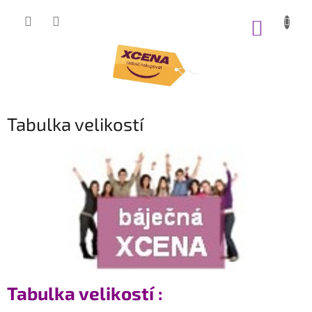
Přejít
na
NÁKUP
obsah
KOŠÍK
Tabulka velikostí
Tabulka velikostí :