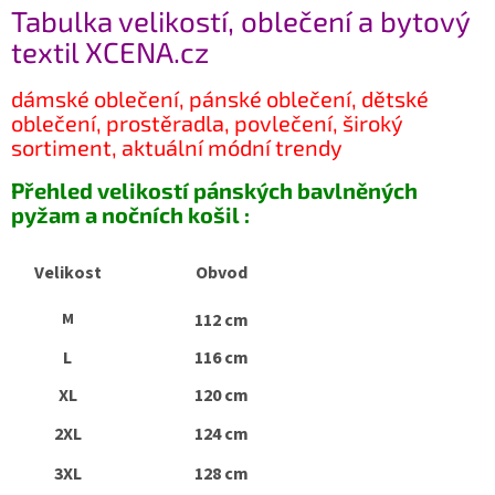
Tabulka velikostí, oblečení a bytový
textil XCENA.cz
dámské oblečení, pánské oblečení, dětské
oblečení, prostěradla, povlečení, široký
sortiment, aktuální módní trendy
Přehled velikostí pánských bavlněných
pyžam a nočních košil :
Velikost
Obvod
M
112 cm
L
116 cm
XL
120 cm
2XL
124 cm
3XL
128 cm