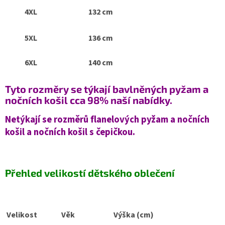
4XL
132 cm
5XL
136 cm
6XL
140 cm
Tyto rozměry se týkají bavlněných pyžam a
nočních košil cca 98% naší nabídky.
Netýkají se rozměrů flanelových pyžam a nočních
košil a nočních košil s čepičkou.
Přehled velikostí dětského oblečení
Velikost
Věk
Výška (cm)