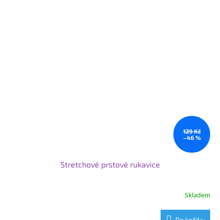
129 Kč
–46 %
Stretchové prstové rukavice
Skladem
Do košíku