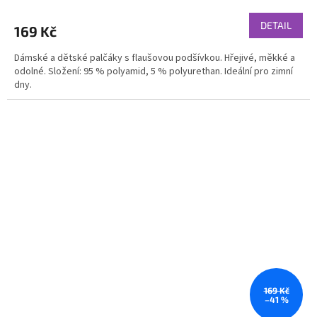
DETAIL
169 Kč
Dámské a dětské palčáky s flaušovou podšívkou. Hřejivé, měkké a
odolné. Složení: 95 % polyamid, 5 % polyurethan. Ideální pro zimní
dny.
169 Kč
–41 %