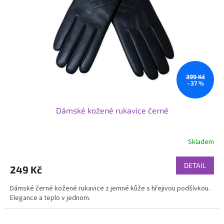
p
r
o
d
u
k
t
ů
399 Kč
–37 %
Dámské kožené rukavice černé
Skladem
DETAIL
249 Kč
Dámské černé kožené rukavice z jemné kůže s hřejivou podšívkou.
Elegance a teplo v jednom.