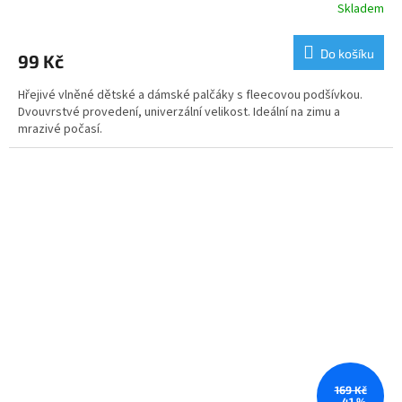
Skladem
Do košíku
99 Kč
Hřejivé vlněné dětské a dámské palčáky s fleecovou podšívkou.
Dvouvrstvé provedení, univerzální velikost. Ideální na zimu a
mrazivé počasí.
169 Kč
–41 %