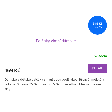
249 Kč
–32 %
Palčáky zimní dámské
Skladem
DETAIL
169 Kč
Dámské a dětské palčáky s flaušovou podšívkou. Hřejivé, měkké a
odolné. Složení: 95 % polyamid, 5 % polyurethan. Ideální pro zimní
dny.