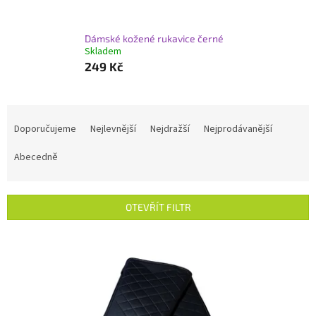
Dámské kožené rukavice černé
Skladem
249 Kč
Ř
a
Doporučujeme
Nejlevnější
Nejdražší
Nejprodávanější
z
e
Abecedně
n
í
p
OTEVŘÍT FILTR
r
o
V
d
ý
u
p
k
i
t
s
ů