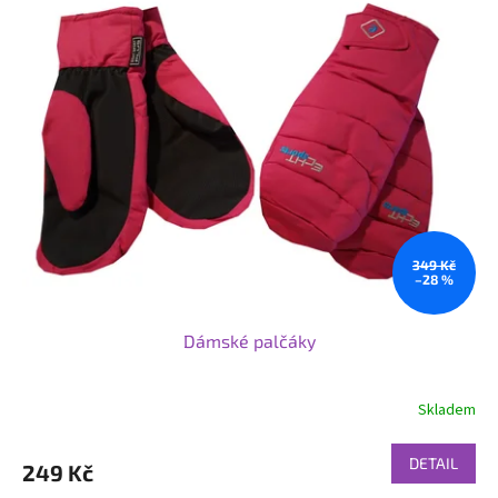
349 Kč
–28 %
Dámské palčáky
Skladem
DETAIL
249 Kč