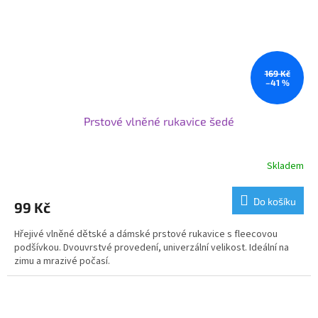
169 Kč
–41 %
Prstové vlněné rukavice šedé
Skladem
Do košíku
99 Kč
Hřejivé vlněné dětské a dámské prstové rukavice s fleecovou
podšívkou. Dvouvrstvé provedení, univerzální velikost. Ideální na
zimu a mrazivé počasí.