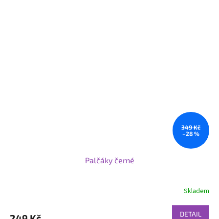
349 Kč
–28 %
Palčáky černé
Skladem
DETAIL
249 Kč