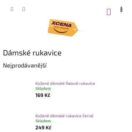
Přejít
na
NÁKUP
obsah
KOŠÍK
Dámské rukavice
Nejprodávanější
Kožené dámské fialové rukavice
Skladem
169 Kč
Kožené dámské rukavice černé
Skladem
249 Kč