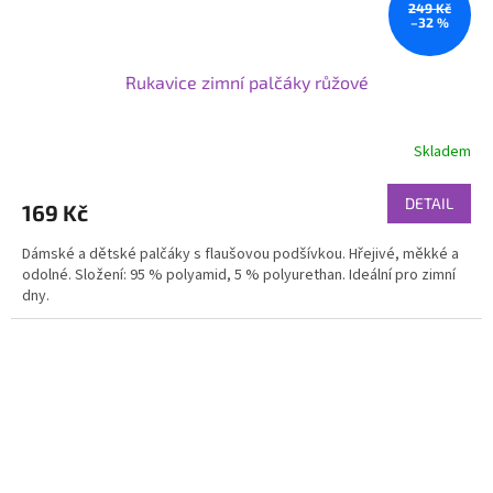
249 Kč
–32 %
Rukavice zimní palčáky růžové
Skladem
DETAIL
169 Kč
Dámské a dětské palčáky s flaušovou podšívkou. Hřejivé, měkké a
odolné. Složení: 95 % polyamid, 5 % polyurethan. Ideální pro zimní
dny.