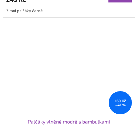
Zimní palčáky černé
169 Kč
–41 %
Palčáky vlněné modré s bambulkami