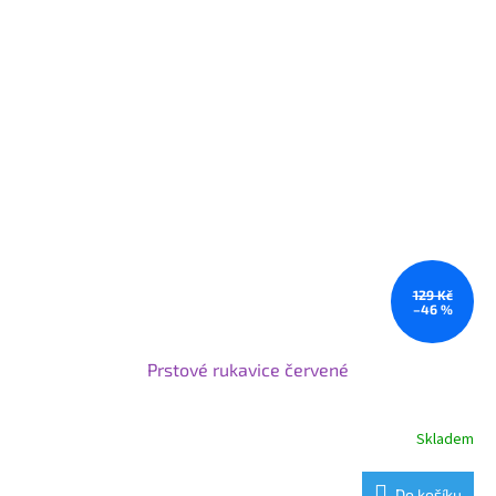
129 Kč
–46 %
Prstové rukavice červené
Skladem
Do košíku