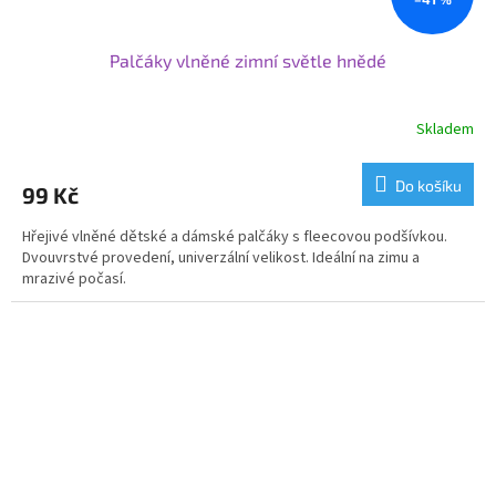
Palčáky vlněné zimní světle hnědé
Skladem
Do košíku
99 Kč
Hřejivé vlněné dětské a dámské palčáky s fleecovou podšívkou.
Dvouvrstvé provedení, univerzální velikost. Ideální na zimu a
mrazivé počasí.