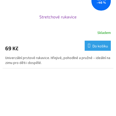
–46 %
Stretchové rukavice
Skladem
Do košíku
69 Kč
Univerzální prstové rukavice. Hřejivé, pohodlné a pružné – ideální na
zimu pro děti i dospělé.