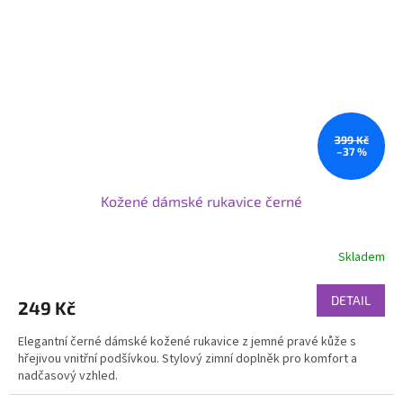
399 Kč
–37 %
Kožené dámské rukavice černé
Skladem
DETAIL
249 Kč
Elegantní černé dámské kožené rukavice z jemné pravé kůže s
hřejivou vnitřní podšívkou. Stylový zimní doplněk pro komfort a
nadčasový vzhled.