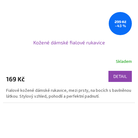
299 Kč
–43 %
Kožené dámské fialové rukavice
Skladem
DETAIL
169 Kč
Fialové kožené dámské rukavice, mezi prsty, na bocích s bavlněnou
látkou. Stylový vzhled, pohodlí a perfektní padnutí.