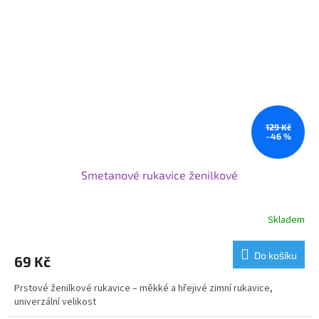
129 Kč
–46 %
Smetanové rukavice ženilkové
Skladem
Do košíku
69 Kč
Prstové ženilkové rukavice – měkké a hřejivé zimní rukavice,
univerzální velikost