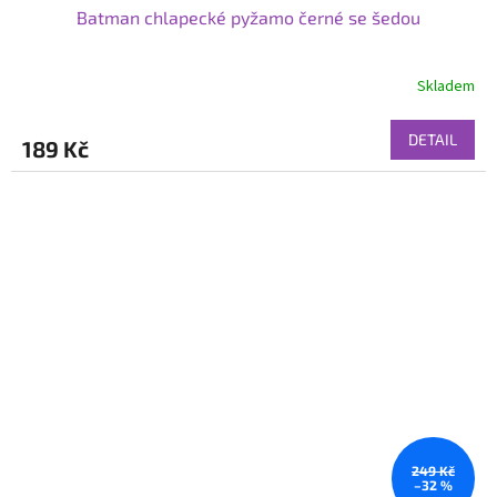
Batman chlapecké pyžamo černé se šedou
Skladem
DETAIL
189 Kč
249 Kč
–32 %