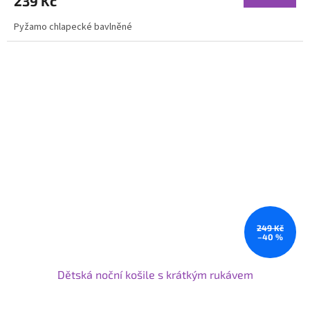
239 Kč
Pyžamo chlapecké bavlněné
249 Kč
–40 %
Dětská noční košile s krátkým rukávem