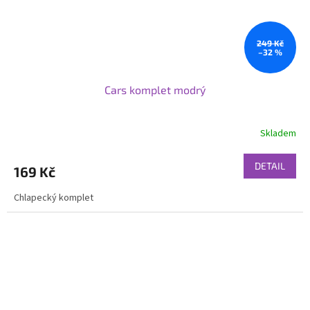
249 Kč
–32 %
Cars komplet modrý
Skladem
DETAIL
169 Kč
Chlapecký komplet