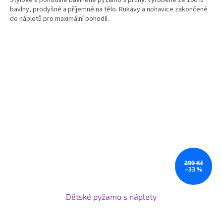
Stylové a pohodlné bavlněné pyžamo s pruhy. Vyrobené ze 100%
bavlny, prodyšné a příjemné na tělo. Rukávy a nohavice zakončené
do nápletů pro maximální pohodlí.
299 Kč
–33 %
Dětské pyžamo s náplety