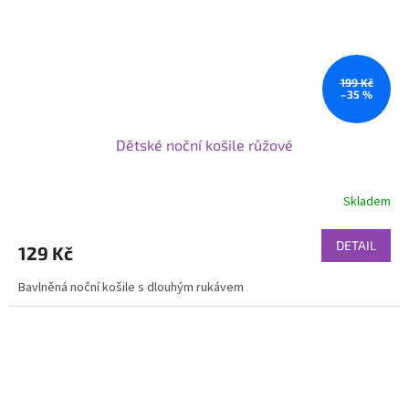
199 Kč
–35 %
Dětské noční košile růžové
Skladem
DETAIL
129 Kč
Bavlněná noční košile s dlouhým rukávem