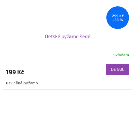
299 Kč
–33 %
Dětské pyžamo šedé
Skladem
DETAIL
199 Kč
Bavlněné pyžamo