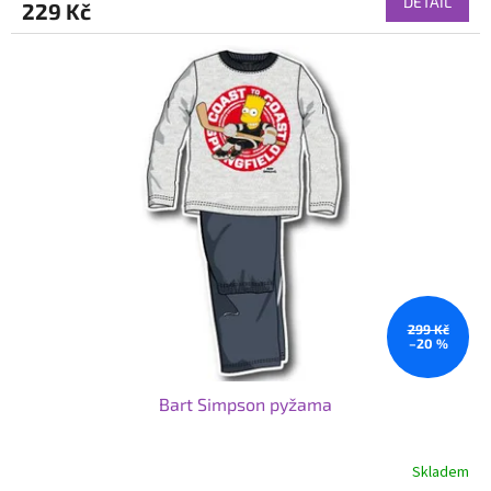
DETAIL
229 Kč
299 Kč
–20 %
Bart Simpson pyžama
Skladem