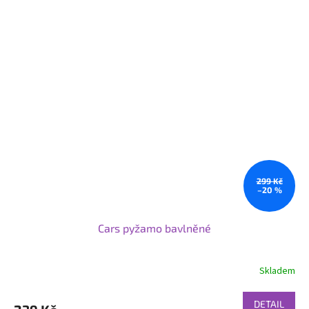
299 Kč
–20 %
Cars pyžamo bavlněné
Skladem
DETAIL