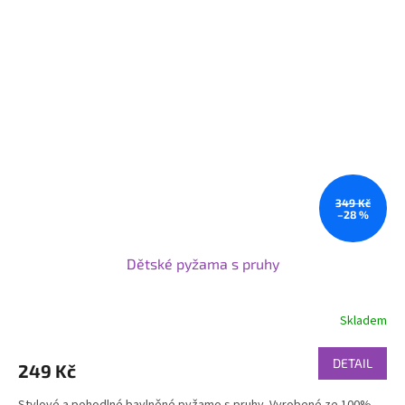
349 Kč
–28 %
Dětské pyžama s pruhy
Skladem
DETAIL
249 Kč