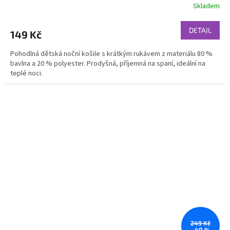
Skladem
DETAIL
149 Kč
Pohodlná dětská noční košile s krátkým rukávem z materiálu 80 %
bavlna a 20 % polyester. Prodyšná, příjemná na spaní, ideální na
teplé noci.
249 Kč
–40 %