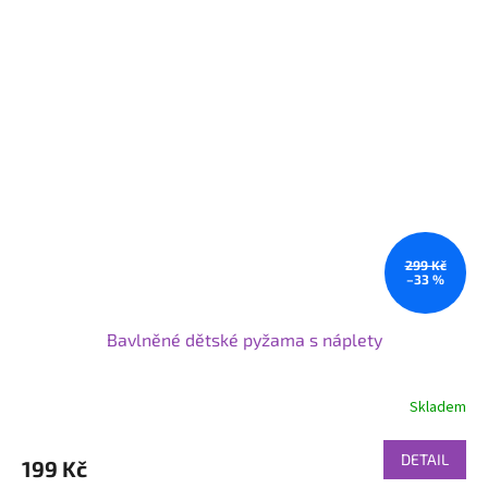
299 Kč
–33 %
Bavlněné dětské pyžama s náplety
Skladem
DETAIL
199 Kč