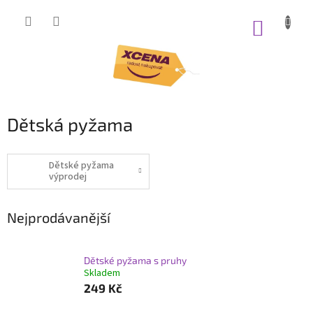
Přejít
na
NÁKUP
obsah
KOŠÍK
Dětská pyžama
Dětské pyžama
výprodej
Nejprodávanější
Dětské pyžama s pruhy
Skladem
249 Kč