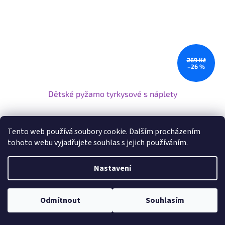
269 Kč
–26 %
Dětské pyžamo tyrkysové s náplety
Skladem
Tento web používá soubory cookie. Dalším procházením
tohoto webu vyjadřujete souhlas s jejich používáním.
DETAIL
199 Kč
Nastavení
Dětské bavlněné pyžamo s obrázkem skate. Rukávy i nohavice do
nápletu, v pase pružná guma pro pohodlné nošení.
Odmítnout
Souhlasím