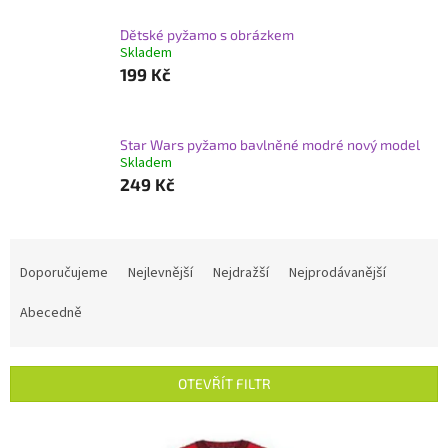
Dětské pyžamo s obrázkem
Skladem
199 Kč
Star Wars pyžamo bavlněné modré nový model
Skladem
249 Kč
Ř
a
Doporučujeme
Nejlevnější
Nejdražší
Nejprodávanější
z
e
Abecedně
n
í
p
OTEVŘÍT FILTR
r
o
V
d