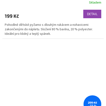
Skladem
DETAIL
199 Kč
Pohodlné dětské pyžamo s dlouhým rukávem a nohavicemi
zakončenými do nápletu. Složení 80 % bavlna, 20 % polyester.
Ideální pro klidný a teplý spánek.
299 Kč
–33 %