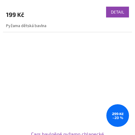
DETAIL
199 Kč
Pyžama dětská bavlna
299 Kč
–20 %
Cars bavlněné pyžamo chlapecké