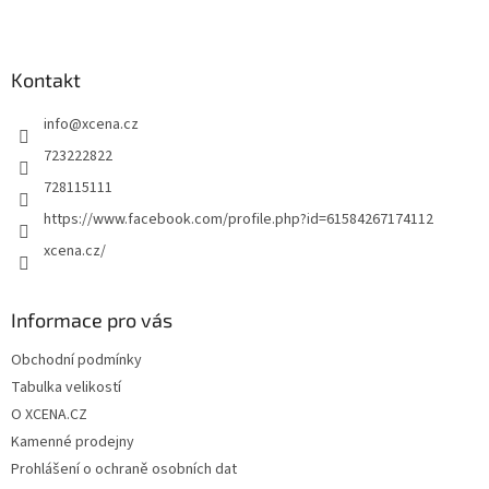
Z
á
p
a
Kontakt
t
info
@
xcena.cz
í
723222822
728115111
https://www.facebook.com/profile.php?id=61584267174112
xcena.cz/
Informace pro vás
Obchodní podmínky
Tabulka velikostí
O XCENA.CZ
Kamenné prodejny
Prohlášení o ochraně osobních dat