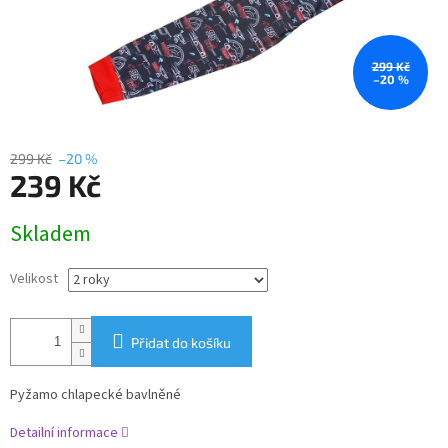
299 Kč
–20 %
299 Kč
–20 %
239 Kč
Měrná
Skladem
cena:
Velikost
Přidat do košíku
Pyžamo chlapecké bavlněné
Detailní informace