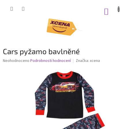
Přejít
na
NÁKUP
obsah
KOŠÍK
Cars pyžamo bavlněné
Průměrné
Neohodnoceno
Podrobnosti hodnocení
Značka:
xcena
hodnocení
produktu
je
0,0
z
5
hvězdiček.