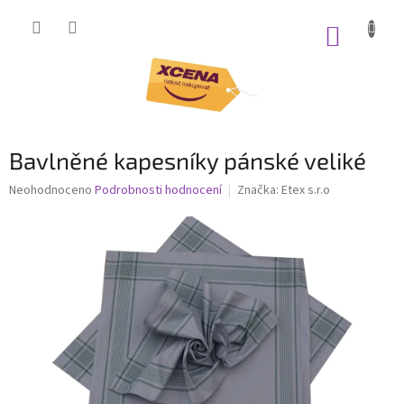
Přejít
na
NÁKUP
obsah
KOŠÍK
Bavlněné kapesníky pánské veliké
Průměrné
Neohodnoceno
Podrobnosti hodnocení
Značka:
Etex s.r.o
hodnocení
produktu
je
0,0
z
5
hvězdiček.