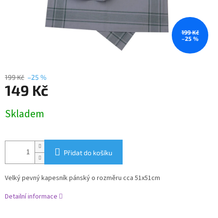
199 Kč
–25 %
199 Kč
–25 %
149 Kč
Měrná
Skladem
cena:
Přidat do košíku
Velký pevný kapesník pánský o rozměru cca 51x51cm
Detailní informace