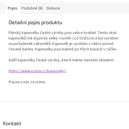
Popis
Podobné (8)
Diskuze
Detailní popis produktu
Pánský kapesníky české výroby jsou velice kvalitní. Tento druh
kapesníků má atypický velký rozměr cca 51x51cm a byl vyroben
na požadavek zákazníků. Kapesník je vyroben z velice pevné
česané bavlny. Kapesníky jsou balené po třech kusech v sáčku.
Další kapesníky české výroby, které máme vlastním skladem:
https://www.xcena.cz/kapesniky/
Pouze u nás za xcenu.
Z
á
p
a
Kontakt