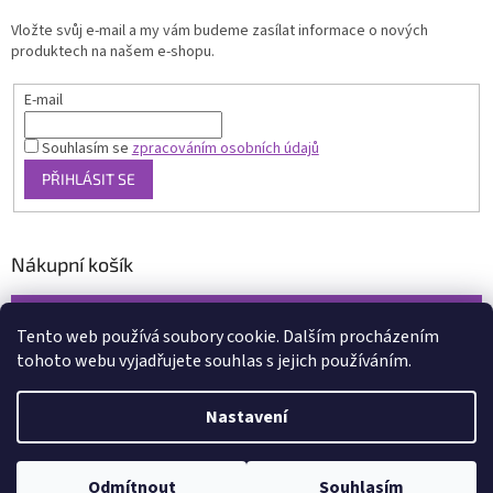
Vložte svůj e-mail a my vám budeme zasílat informace o nových
produktech na našem e-shopu.
E-mail
Souhlasím se
zpracováním osobních údajů
PŘIHLÁSIT SE
Nákupní košík
0
KS /
0 KČ
Tento web používá soubory cookie. Dalším procházením
tohoto webu vyjadřujete souhlas s jejich používáním.
Vytvořil Shoptet
Nastavení
Copyright 2026
www.xcena.cz
. Všechna práva vyhrazena.
Upravit
nastavení cookies
Odmítnout
Souhlasím