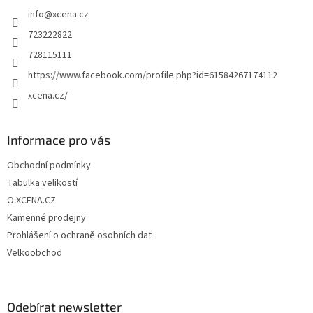
t
info
@
xcena.cz
í
723222822
728115111
https://www.facebook.com/profile.php?id=61584267174112
xcena.cz/
Informace pro vás
Obchodní podmínky
Tabulka velikostí
O XCENA.CZ
Kamenné prodejny
Prohlášení o ochraně osobních dat
Velkoobchod
Odebírat newsletter