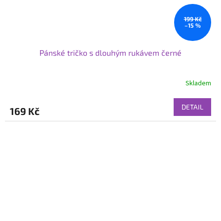
199 Kč
–15 %
Pánské tričko s dlouhým rukávem černé
Skladem
DETAIL
169 Kč