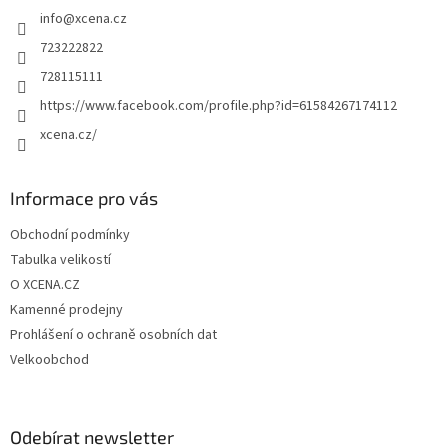
í
info
@
xcena.cz
í
p
r
723222822
v
728115111
k
y
https://www.facebook.com/profile.php?id=61584267174112
v
xcena.cz/
ý
p
i
s
Informace pro vás
u
Obchodní podmínky
Tabulka velikostí
O XCENA.CZ
Kamenné prodejny
Prohlášení o ochraně osobních dat
Velkoobchod
Odebírat newsletter