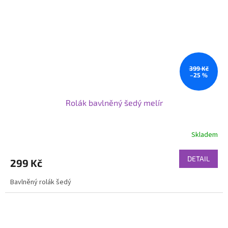
399 Kč
–25 %
Rolák bavlněný šedý melír
Skladem
DETAIL
299 Kč
Bavlněný rolák šedý