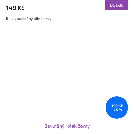
DETAIL
149 Kč
Rolák bavlněný bílé barvy
399 Kč
–25 %
Bavlněný rolák černý