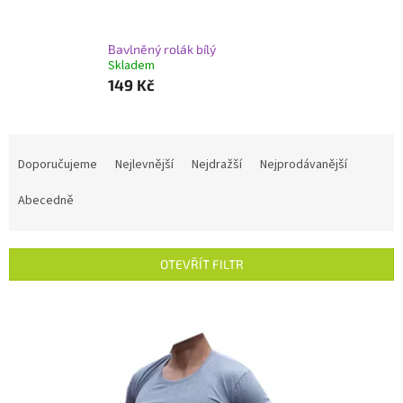
Bavlněný rolák bílý
Skladem
149 Kč
Ř
a
Doporučujeme
Nejlevnější
Nejdražší
Nejprodávanější
z
e
Abecedně
n
í
p
OTEVŘÍT FILTR
r
o
V
d
ý
u
p
k
i
t
s
ů