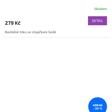
Skladem
DETAIL
279 Kč
Bavlněné triko se stojáčkem šedé
499 Kč
–30 %