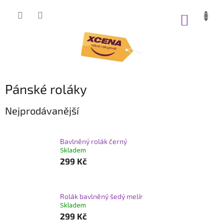
Přejít
na
NÁKUP
obsah
KOŠÍK
Pánské roláky
Nejprodávanější
Bavlněný rolák černý
Skladem
299 Kč
Rolák bavlněný šedý melír
Skladem
299 Kč