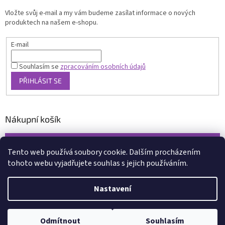
Vložte svůj e-mail a my vám budeme zasílat informace o nových
produktech na našem e-shopu.
E-mail
Souhlasím se
zpracováním osobních údajů
PŘIHLÁSIT SE
Nákupní košík
0
KS /
0 KČ
Tento web používá soubory cookie. Dalším procházením
tohoto webu vyjadřujete souhlas s jejich používáním.
Vytvořil Shoptet
Nastavení
Copyright 2026
www.xcena.cz
. Všechna práva vyhrazena.
Upravit
Odmítnout
Souhlasím
nastavení cookies