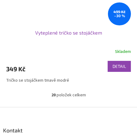
499 Kč
–30 %
Vyteplené tričko se stojáčkem
Skladem
DETAIL
349 Kč
Tričko se stojáčkem tmavě modré
20
položek celkem
O
v
l
Z
á
á
d
p
a
a
Kontakt
c
t