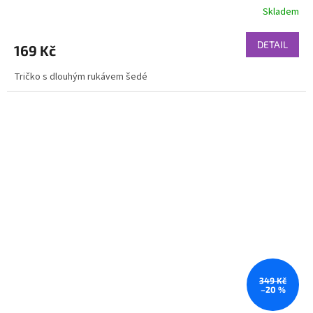
Skladem
DETAIL
169 Kč
Tričko s dlouhým rukávem šedé
349 Kč
–20 %