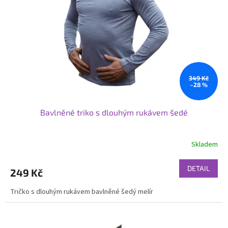
p
r
o
d
u
k
t
ů
349 Kč
–28 %
Bavlněné triko s dlouhým rukávem šedé
Skladem
DETAIL
249 Kč
Tričko s dlouhým rukávem bavlněné šedý melír