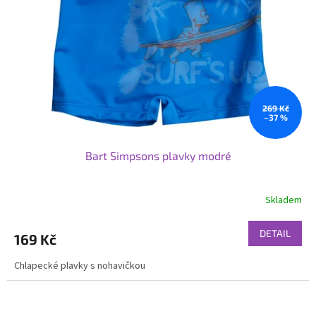
p
r
o
d
u
k
t
ů
269 Kč
–37 %
Bart Simpsons plavky modré
Skladem
DETAIL
169 Kč
Chlapecké plavky s nohavičkou