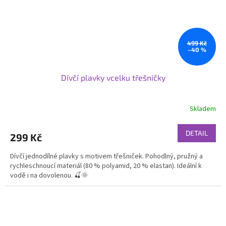
499 Kč
–40 %
Dívčí plavky vcelku třešničky
Skladem
DETAIL
299 Kč
Dívčí jednodílné plavky s motivem třešniček. Pohodlný, pružný a
rychleschnoucí materiál (80 % polyamid, 20 % elastan). Ideální k
vodě i na dovolenou. 🍒🌞