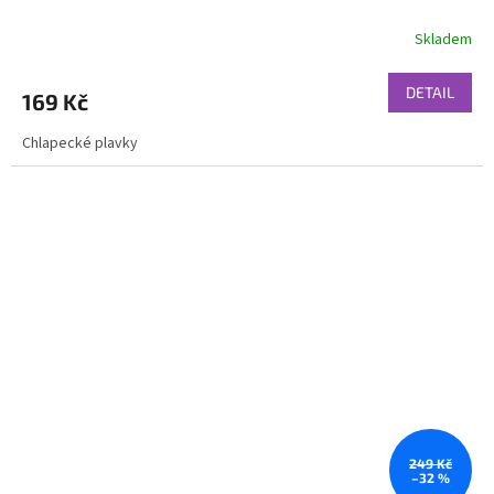
Skladem
DETAIL
169 Kč
Chlapecké plavky
249 Kč
–32 %