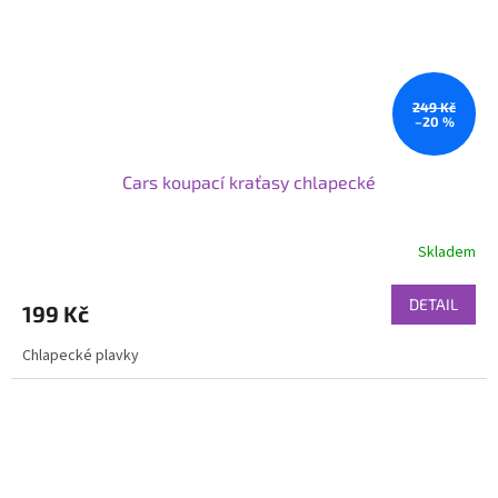
249 Kč
–20 %
Cars koupací kraťasy chlapecké
Skladem
DETAIL
199 Kč
Chlapecké plavky