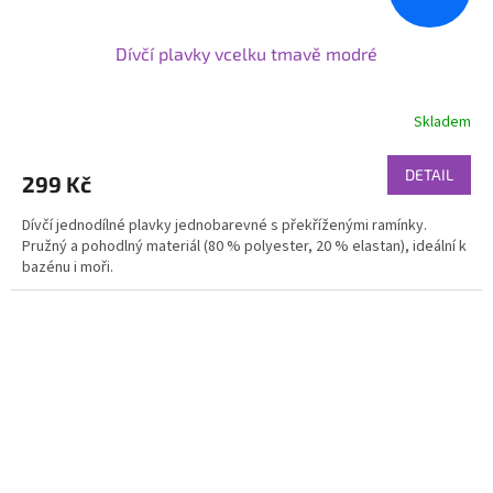
Dívčí plavky vcelku tmavě modré
Skladem
DETAIL
299 Kč
Dívčí jednodílné plavky jednobarevné s překříženými ramínky.
Pružný a pohodlný materiál (80 % polyester, 20 % elastan), ideální k
bazénu i moři.