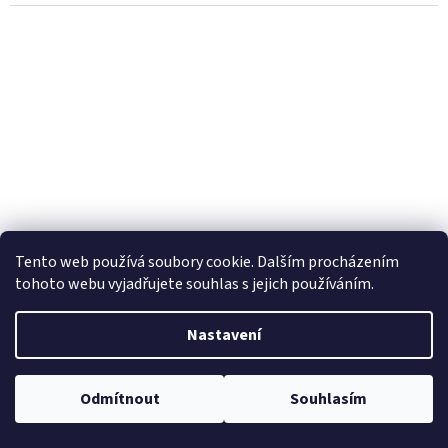
Tento web používá soubory cookie. Dalším procházením
249 Kč
tohoto webu vyjadřujete souhlas s jejich používáním.
–32 %
Nastavení
Hello Kitty plavky modrobílé
Odmítnout
Souhlasím
Skladem