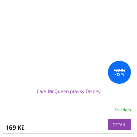
199 Kč
–15 %
Cars McQueen plavky Disney
Skladem
DETAIL
169 Kč