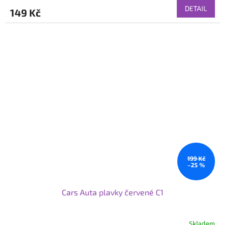
DETAIL
149 Kč
199 Kč
–25 %
Cars Auta plavky červené C1
Skladem