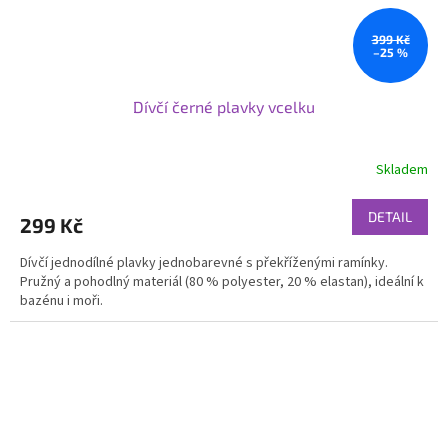
399 Kč
–25 %
Dívčí černé plavky vcelku
Skladem
DETAIL
299 Kč
Dívčí jednodílné plavky jednobarevné s překříženými ramínky.
Pružný a pohodlný materiál (80 % polyester, 20 % elastan), ideální k
bazénu i moři.