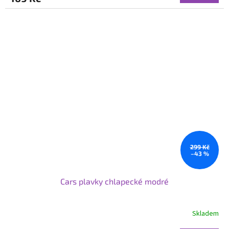
299 Kč
–43 %
Cars plavky chlapecké modré
Skladem