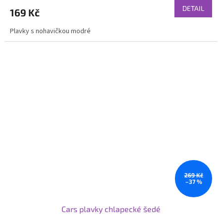
DETAIL
169 Kč
Plavky s nohavičkou modré
269 Kč
–37 %
Cars plavky chlapecké šedé