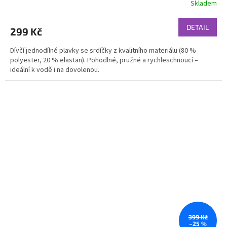
Skladem
DETAIL
299 Kč
Dívčí jednodílné plavky se srdíčky z kvalitního materiálu (80 %
polyester, 20 % elastan). Pohodlné, pružné a rychleschnoucí –
ideální k vodě i na dovolenou.
399 Kč
–25 %