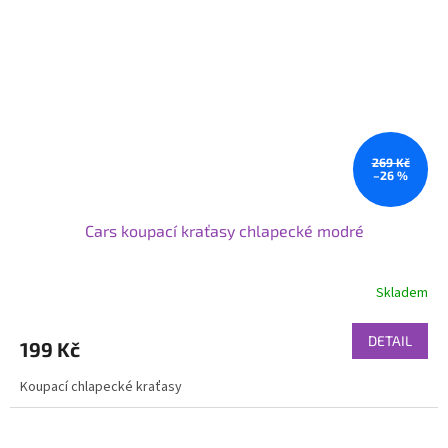
269 Kč
–26 %
Cars koupací kraťasy chlapecké modré
Skladem
DETAIL
199 Kč
Koupací chlapecké kraťasy