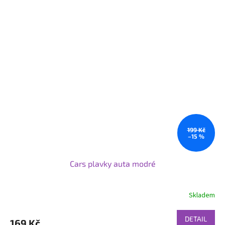
199 Kč
–15 %
Cars plavky auta modré
Skladem
DETAIL
169 Kč