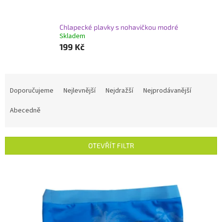
Chlapecké plavky s nohavičkou modré
Skladem
199 Kč
Ř
a
Doporučujeme
Nejlevnější
Nejdražší
Nejprodávanější
z
e
Abecedně
n
í
p
OTEVŘÍT FILTR
r
o
V
d
ý
u
p
k
i
t
s
ů