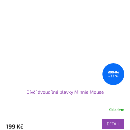
299 Kč
–33 %
Dívčí dvoudílné plavky Minnie Mouse
Skladem
DETAIL
199 Kč