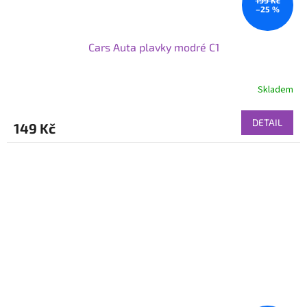
199 Kč
–25 %
Cars Auta plavky modré C1
Skladem
DETAIL
149 Kč