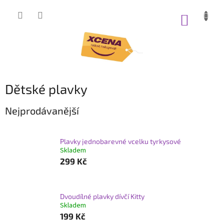
Přejít
na
NÁKUP
obsah
KOŠÍK
Dětské plavky
Nejprodávanější
Plavky jednobarevné vcelku tyrkysové
Skladem
299 Kč
Dvoudílné plavky dívčí Kitty
Skladem
199 Kč