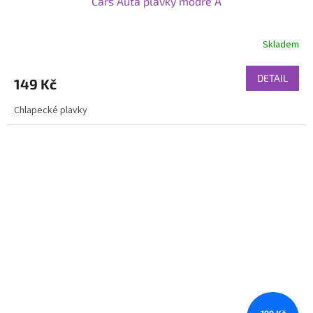
Cars Auta plavky modré A
Skladem
DETAIL
149 Kč
Chlapecké plavky