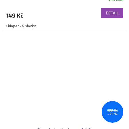
DETAIL
149 Kč
Chlapecké plavky
199 Kč
–25 %