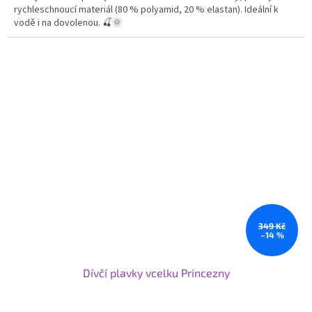
rychleschnoucí materiál (80 % polyamid, 20 % elastan). Ideální k
vodě i na dovolenou. 🍒🌞
349 Kč
–14 %
Dívčí plavky vcelku Princezny