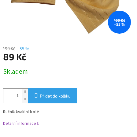
199 Kč
–55 %
199 Kč
–55 %
89 Kč
Měrná
Skladem
cena:
Přidat do košíku
Ručník kvalitní froté
Detailní informace