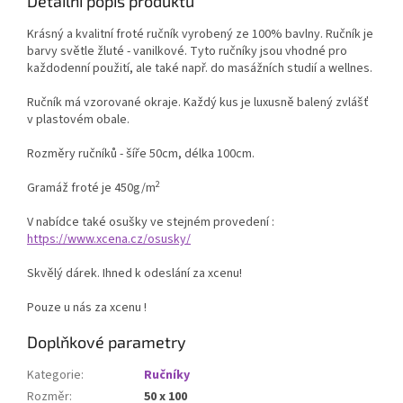
Detailní popis produktu
Krásný a kvalitní froté ručník vyrobený ze 100% bavlny. Ručník je
barvy světle žluté - vanilkové. Tyto ručníky jsou vhodné pro
každodenní použití, ale také např. do masážních studií a wellnes.
Ručník má vzorované okraje. Každý kus je luxusně balený zvlášť
v plastovém obale.
Rozměry ručníků - šíře 50cm, délka 100cm.
2
Gramáž froté je 450g/m
V nabídce také osušky ve stejném provedení :
https://www.xcena.cz/osusky/
Skvělý dárek. Ihned k odeslání za xcenu!
Pouze u nás za xcenu !
Doplňkové parametry
Kategorie
:
Ručníky
Rozměr
:
50 x 100