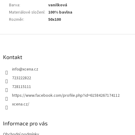
Barva
:
vanilková
Materiálové složení
:
100% bavlna
Rozměr
:
50x100
Z
á
p
a
Kontakt
t
info
@
xcena.cz
í
723222822
728115111
https://www.facebook.com/profile.php?id=61584267174112
xcena.cz/
Informace pro vás
Obchodní podmínky