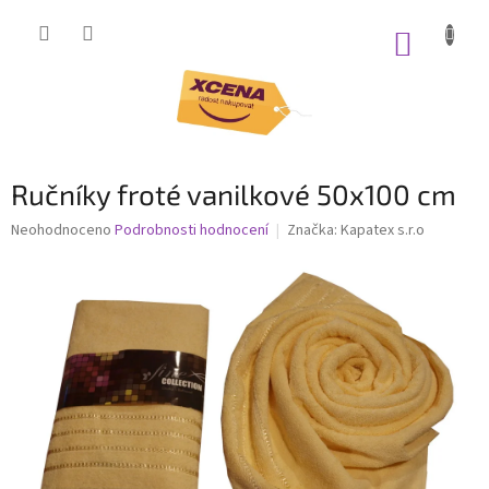
Přejít
na
NÁKUP
obsah
KOŠÍK
Ručníky froté vanilkové 50x100 cm
Průměrné
Neohodnoceno
Podrobnosti hodnocení
Značka:
Kapatex s.r.o
hodnocení
produktu
je
0,0
z
5
hvězdiček.