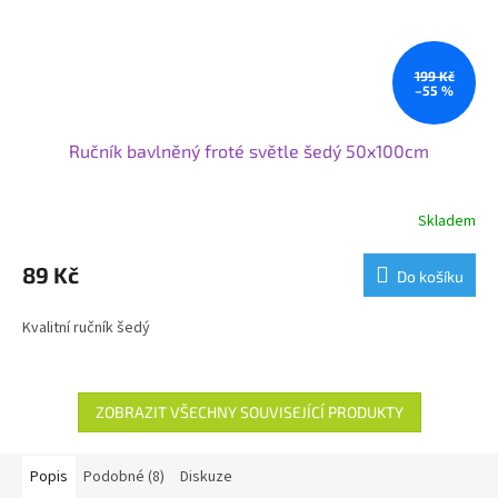
199 Kč
–55 %
Ručník bavlněný froté světle šedý 50x100cm
Skladem
89 Kč
Do košíku
Kvalitní ručník šedý
ZOBRAZIT VŠECHNY SOUVISEJÍCÍ PRODUKTY
Popis
Podobné (8)
Diskuze