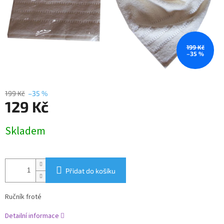
199 Kč
–35 %
199 Kč
–35 %
129 Kč
Měrná
Skladem
cena:
Přidat do košíku
Ručník froté
Detailní informace