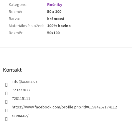
Kategorie
:
Ručníky
Rozměr
:
50 x 100
Barva
:
krémová
Materiálové složení
:
100% bavlna
Rozměr
:
50x100
Z
á
p
a
Kontakt
t
info
@
xcena.cz
í
723222822
728115111
https://www.facebook.com/profile.php?id=61584267174112
xcena.cz/