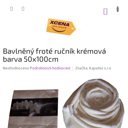
Přejít
na
NÁKUP
obsah
KOŠÍK
Bavlněný froté ručník krémová
barva 50x100cm
Průměrné
Neohodnoceno
Podrobnosti hodnocení
Značka:
Kapatex s.r.o
hodnocení
produktu
je
0,0
z
5
hvězdiček.