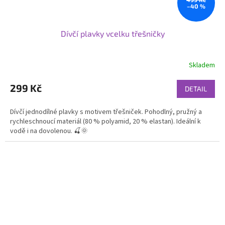
–40 %
Dívčí plavky vcelku třešničky
Skladem
299 Kč
DETAIL
Dívčí jednodílné plavky s motivem třešniček. Pohodlný, pružný a
rychleschnoucí materiál (80 % polyamid, 20 % elastan). Ideální k
vodě i na dovolenou. 🍒🌞