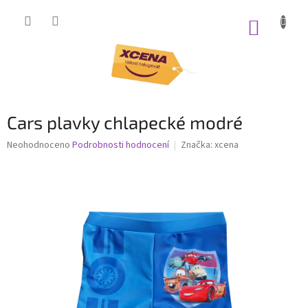
Přejít
na
NÁKUP
obsah
KOŠÍK
Cars plavky chlapecké modré
Průměrné
Neohodnoceno
Podrobnosti hodnocení
Značka:
xcena
hodnocení
produktu
je
0,0
z
5
hvězdiček.