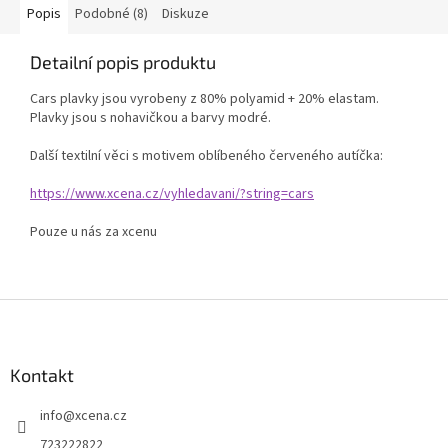
Popis
Podobné (8)
Diskuze
Detailní popis produktu
Cars plavky jsou vyrobeny z 80% polyamid + 20% elastam.
Plavky jsou s nohavičkou a barvy modré.
Další textilní věci s motivem oblíbeného červeného autíčka:
https://www.xcena.cz/vyhledavani/?string=cars
Pouze u nás za xcenu
Z
á
p
a
Kontakt
t
info
@
xcena.cz
í
723222822