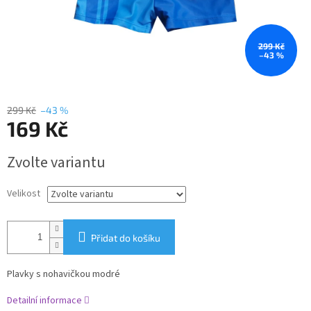
299 Kč
–43 %
299 Kč
–43 %
169 Kč
Měrná
Zvolte variantu
cena:
Velikost
Přidat do košíku
Plavky s nohavičkou modré
Detailní informace