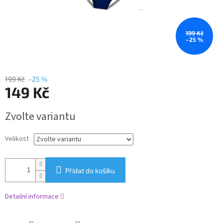
199 Kč
–25 %
199 Kč
–25 %
149 Kč
Měrná
Zvolte variantu
cena:
Velikost
Přidat do košíku
Detailní informace