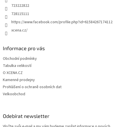
723222822
728115111
https://www.facebook.com/profile.php?id=61584267174112
xcena.cz/
Informace pro vás
Obchodní podmínky
Tabulka velikostí
O XCENA.CZ
Kamenné prodejny
Prohlášení o ochraně osobních dat
Velkoobchod
Odebírat newsletter
Vložte svůj e-mail a my vám budeme zasílat informace o nových