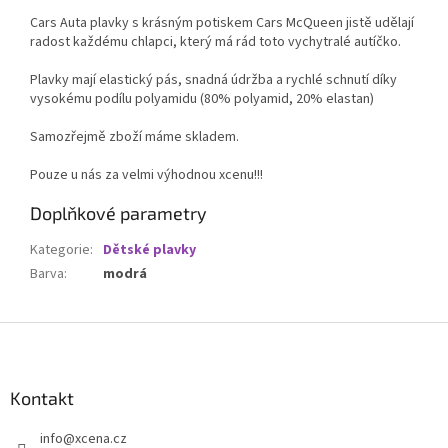
Cars Auta plavky s krásným potiskem Cars McQueen jistě udělají
radost každému chlapci, který má rád toto vychytralé autíčko.
Plavky mají elastický pás, snadná údržba a rychlé schnutí díky
vysokému podílu polyamidu (80% polyamid, 20% elastan)
Samozřejmě zboží máme skladem.
Pouze u nás za velmi výhodnou xcenu!!!
Doplňkové parametry
Kategorie
:
Dětské plavky
Barva
:
modrá
Z
á
p
a
Kontakt
t
info
@
xcena.cz
í