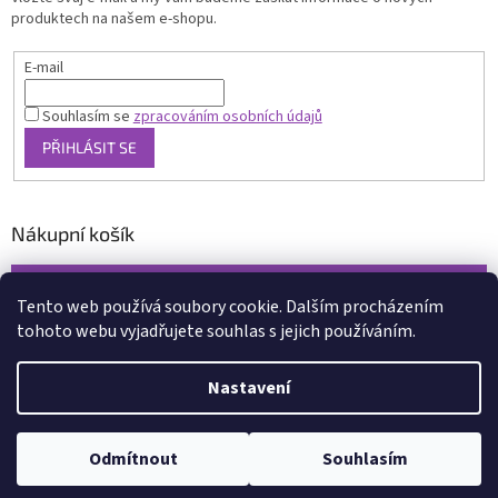
produktech na našem e-shopu.
E-mail
Souhlasím se
zpracováním osobních údajů
PŘIHLÁSIT SE
Nákupní košík
0
KS /
0 KČ
Tento web používá soubory cookie. Dalším procházením
tohoto webu vyjadřujete souhlas s jejich používáním.
Vytvořil Shoptet
Nastavení
Copyright 2026
www.xcena.cz
. Všechna práva vyhrazena.
Upravit
nastavení cookies
Odmítnout
Souhlasím