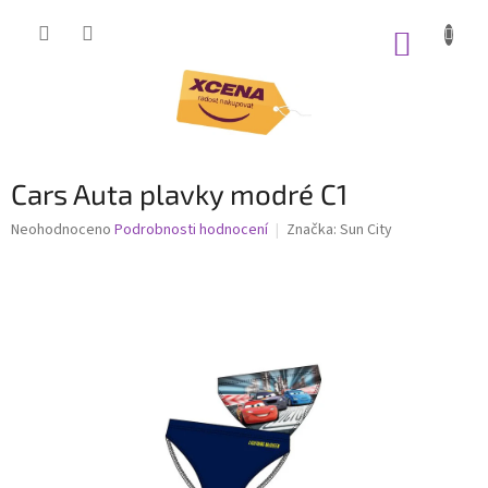
Přejít
na
NÁKUP
obsah
KOŠÍK
Cars Auta plavky modré C1
Průměrné
Neohodnoceno
Podrobnosti hodnocení
Značka:
Sun City
hodnocení
produktu
je
0,0
z
5
hvězdiček.