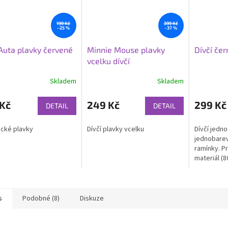
199 Kč
399 Kč
–25 %
–37 %
Auta plavky červené
Minnie Mouse plavky
Dívčí čer
vcelku dívčí
Skladem
Skladem
 Kč
249 Kč
299 Kč
DETAIL
DETAIL
cké plavky
Dívčí plavky vcelku
Dívčí jedno
jednobarev
ramínky. P
materiál (
elastan), i
moři.
s
Podobné (8)
Diskuze