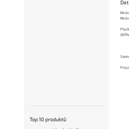
Det
Mick
Mick
Plav
(80%
Samo
Pouze
Top 10 produktů