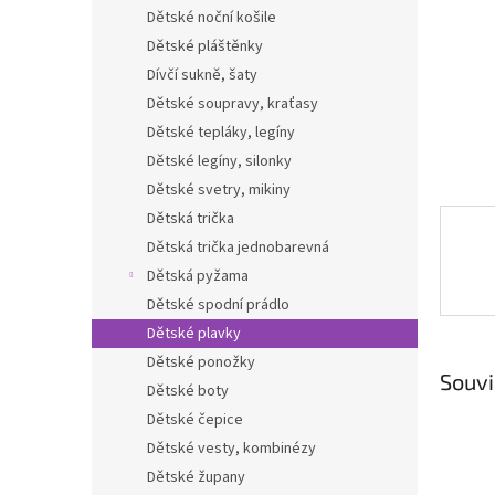
n
Dětské noční košile
e
Dětské pláštěnky
l
Dívčí sukně, šaty
Dětské soupravy, kraťasy
Dětské tepláky, legíny
Dětské legíny, silonky
Dětské svetry, mikiny
Dětská trička
Dětská trička jednobarevná
Dětská pyžama
Dětské spodní prádlo
Dětské plavky
Dětské ponožky
Souvi
Dětské boty
Dětské čepice
Dětské vesty, kombinézy
Dětské župany