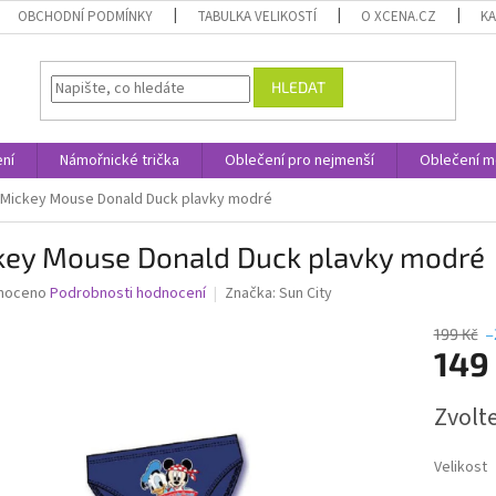
OBCHODNÍ PODMÍNKY
TABULKA VELIKOSTÍ
O XCENA.CZ
K
HLEDAT
ní
Námořnické trička
Oblečení pro nejmenší
Oblečení m
Mickey Mouse Donald Duck plavky modré
key Mouse Donald Duck plavky modré
né
noceno
Podrobnosti hodnocení
Značka:
Sun City
ní
u
199 Kč
–
149
Měrná
Zvolt
cena:
ek.
Velikost