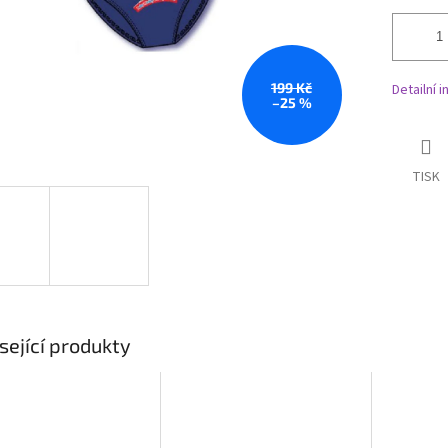
199 Kč
Detailní 
–25 %
TISK
sející produkty