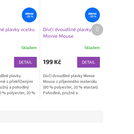
399 Kč
299 Kč
–25 %
–33 %
Další
né plavky vcelku
Dívčí dvoudílné plavky
produkt
Minnie Mouse
Skladem
Skladem
199 Kč
DETAIL
DETAIL
dílné plavky
Dívčí dvoudílné plavky Minnie
né s překříženými
Mouse z příjemného materiálu
ružný a pohodlný
(80 % polyester, 20 % elastan).
80 % polyester, 20 %
Pohodlné, pružné a
deální k bazénu i
rychleschnoucí – ideální k vodě
i na dovolenou.