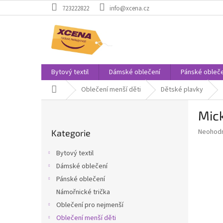
Přejít
723222822
info@xcena.cz
na
obsah
Bytový textil
Dámské oblečení
Pánské obleče
Domů
Oblečení menší děti
Dětské plavky
P
Mic
o
Přeskočit
s
Průměr
Neohod
Kategorie
kategorie
t
hodnoce
r
produkt
Bytový textil
a
je
Dámské oblečení
0,0
n
z
Pánské oblečení
n
5
í
Námořnické trička
hvězdič
p
Oblečení pro nejmenší
a
Oblečení menší děti