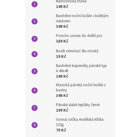
Námořnická trička
149 Kč
Bavlněné noční košile s krátkým
rukávem
349 Kč
Poncho unisex do deště pvc
169 Kč
Boxík otevírací 3ks modrý
19 Kč
Bavlněné kapesníky pánské typ
A 40x40
149 Kč
Klasická pánská noční košile z
bavlny
349 Kč
Pánské slabé tepláky černé
199 Kč
Vonná svíčka Andělská křídla
115g
79 Kč