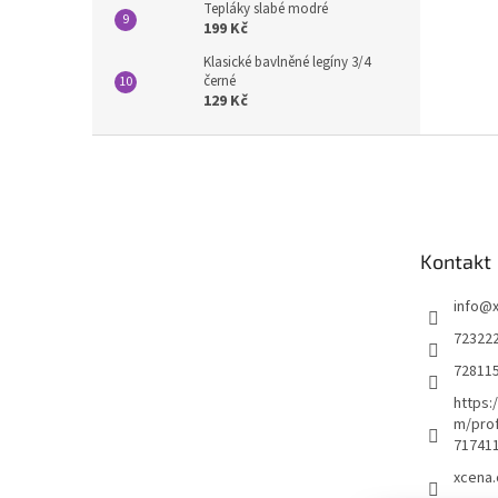
Tepláky slabé modré
199 Kč
Klasické bavlněné legíny 3/4
černé
129 Kč
Z
á
p
a
t
Kontakt
í
info
@
72322
72811
https:
m/prof
71741
xcena.