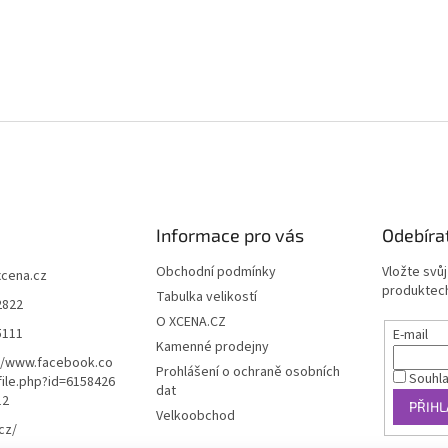
Informace pro vás
Odebíra
Obchodní podmínky
Vložte svů
xcena.cz
produktech
Tabulka velikostí
2822
O XCENA.CZ
5111
E-mail
Kamenné prodejny
//www.facebook.co
Prohlášení o ochraně osobních
Souhl
ile.php?id=6158426
dat
12
PŘIHL
Velkoobchod
cz/