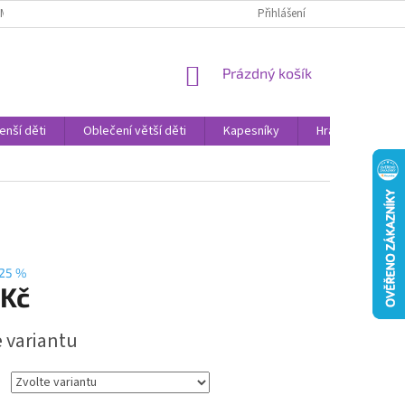
AMENNÉ PRODEJNY
PROHLÁŠENÍ O OCHRANĚ OSOBNÍCH DAT
Přihlášení
VELK
NÁKUPNÍ
Prázdný košík
KOŠÍK
enší děti
Oblečení větší děti
Kapesníky
Hračky
Sv
25 %
 Kč
e variantu