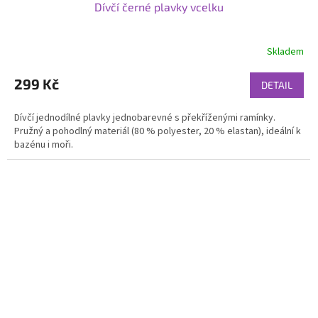
Dívčí černé plavky vcelku
Skladem
299 Kč
DETAIL
Dívčí jednodílné plavky jednobarevné s překříženými ramínky.
Pružný a pohodlný materiál (80 % polyester, 20 % elastan), ideální k
bazénu i moři.