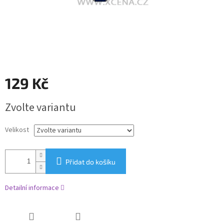
129 Kč
Měrná
Zvolte variantu
cena:
Velikost
Přidat do košíku
Detailní informace