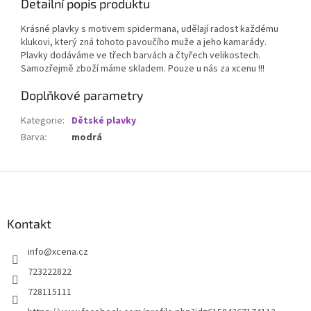
Detailní popis produktu
Krásné plavky s motivem spidermana, udělají radost každému
klukovi, který zná tohoto pavoučího muže a jeho kamarády.
Plavky dodáváme ve třech barvách a čtyřech velikostech.
Samozřejmě zboží máme skladem. Pouze u nás za xcenu !!!
Doplňkové parametry
Kategorie
:
Dětské plavky
Barva
:
modrá
Z
á
p
a
Kontakt
t
info
@
xcena.cz
í
723222822
728115111