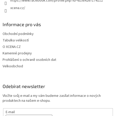
https://www.facebook.com/profile.php?id=61584267174112
xcena.cz/
Informace pro vás
Obchodní podmínky
Tabulka velikostí
O XCENA.CZ
Kamenné prodejny
Prohlášení o ochraně osobních dat
Velkoobchod
Odebírat newsletter
Vložte svůj e-mail a my vám budeme zasílat informace o nových
produktech na našem e-shopu.
E-mail