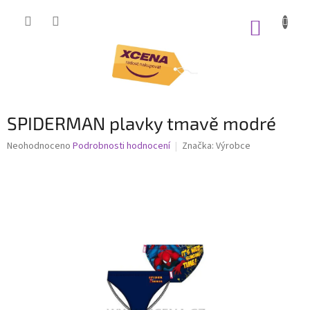
Přejít
na
NÁKUP
obsah
KOŠÍK
SPIDERMAN plavky tmavě modré
Průměrné
Neohodnoceno
Podrobnosti hodnocení
Značka:
Výrobce
hodnocení
produktu
je
0,0
z
5
hvězdiček.