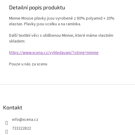
Detailní popis produktu
Minnie Mouse plavky jsou vyrobené z 80% polyamid + 20%
elastan. Plavky jsou vcelku a na ramínka.
Další textilní věci s oblíbenou Minnie, které máme vlastním
skladem:
https://www.xcena.cz/vyhledavani/?string=minnie
Pouze u nás za xcenu
Z
á
p
a
Kontakt
t
info
@
xcena.cz
í
723222822