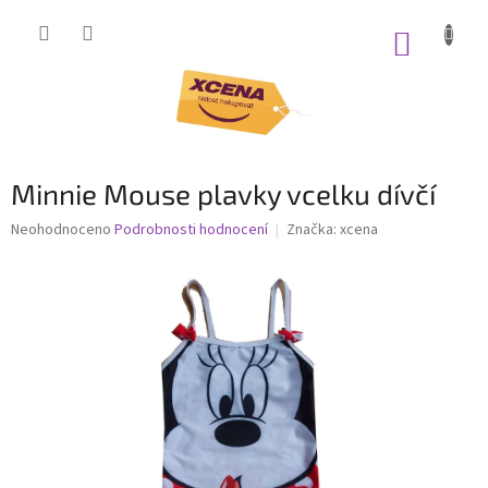
Přejít
na
NÁKUP
obsah
KOŠÍK
Minnie Mouse plavky vcelku dívčí
Průměrné
Neohodnoceno
Podrobnosti hodnocení
Značka:
xcena
hodnocení
produktu
je
0,0
z
5
hvězdiček.