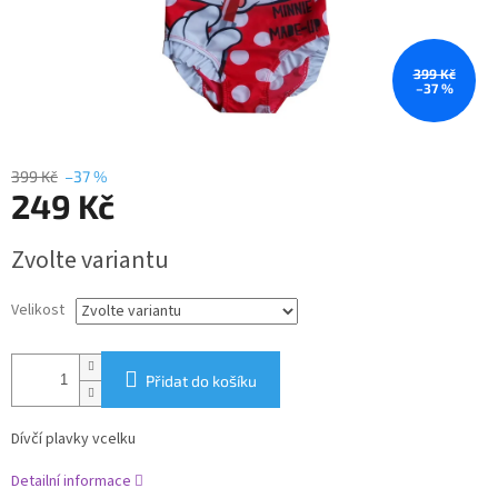
399 Kč
–37 %
399 Kč
–37 %
249 Kč
Měrná
Zvolte variantu
cena:
Velikost
Přidat do košíku
Dívčí plavky vcelku
Detailní informace