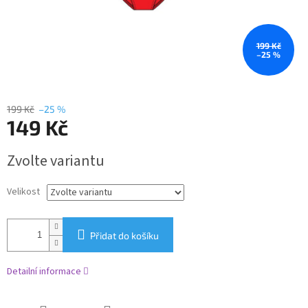
199 Kč
–25 %
199 Kč
–25 %
149 Kč
Měrná
Zvolte variantu
cena:
Velikost
Přidat do košíku
Detailní informace