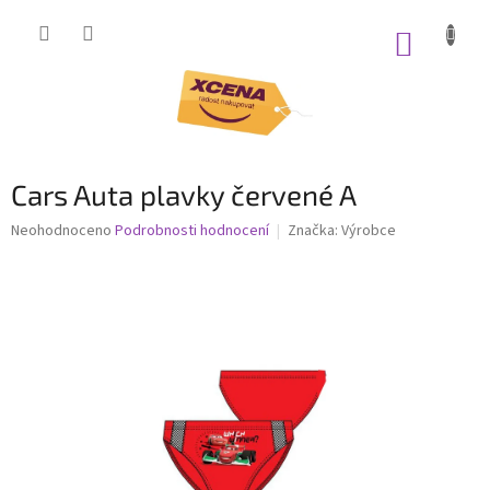
Přejít
na
NÁKUP
obsah
KOŠÍK
Cars Auta plavky červené A
Průměrné
Neohodnoceno
Podrobnosti hodnocení
Značka:
Výrobce
hodnocení
produktu
je
0,0
z
5
hvězdiček.