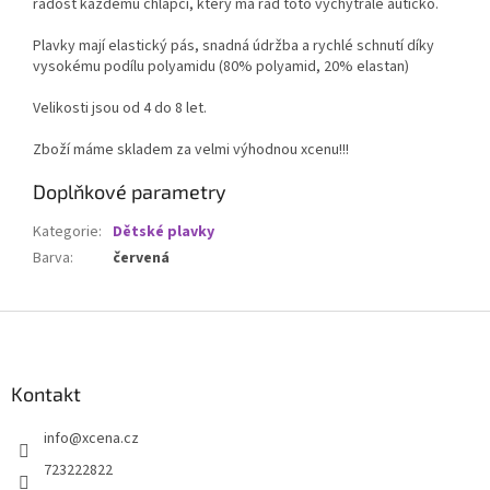
radost každému chlapci, který má rád toto vychytralé autíčko.
Plavky mají elastický pás, snadná údržba a rychlé schnutí díky
vysokému podílu polyamidu (80% polyamid, 20% elastan)
Velikosti jsou od 4 do 8 let.
Zboží máme skladem za velmi výhodnou xcenu!!!
Doplňkové parametry
Kategorie
:
Dětské plavky
Barva
:
červená
Z
á
p
a
Kontakt
t
info
@
xcena.cz
í
723222822