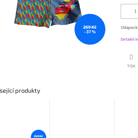
269 Kč
Chlapeck
–37 %
Detailní 
TISK
sející produkty
249 Kč