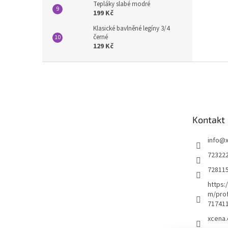
Tepláky slabé modré
199 Kč
Klasické bavlněné legíny 3/4
černé
129 Kč
Z
á
p
a
t
Kontakt
í
info
@
72322
72811
https:
m/prof
71741
xcena.