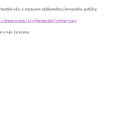
 textilní věci s motivem oblíbeného červeného autíčka:
s://www.xcena.cz/vyhledavani/?string=cars
e u nás za xcenu