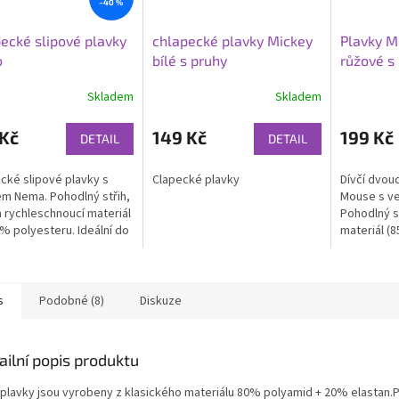
–40 %
ecké slipové plavky
chlapecké plavky Mickey
Plavky M
o
bílé s pruhy
růžové s 
Skladem
Skladem
 Kč
149 Kč
199 Kč
DETAIL
DETAIL
cké slipové plavky s
Clapecké plavky
Dívčí dvoud
m Nema. Pohodlný střih,
Mouse s v
a rychleschnoucí materiál
Pohodlný s
% polyesteru. Ideální do
materiál (
 i na dovolenou.
elastan), i
dovolenou
s
Podobné (8)
Diskuze
ailní popis produktu
 plavky jsou vyrobeny z klasického materiálu 80% polyamid + 20% elastan.P