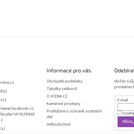
Informace pro vás
Odebíra
Obchodní podmínky
Vložte svů
xcena.cz
produktech
Tabulka velikostí
2822
O XCENA.CZ
5111
E-mail
Kamenné prodejny
//www.facebook.co
Prohlášení o ochraně osobních
Souhl
ile.php?id=6158426
dat
12
PŘIHL
Velkoobchod
cz/