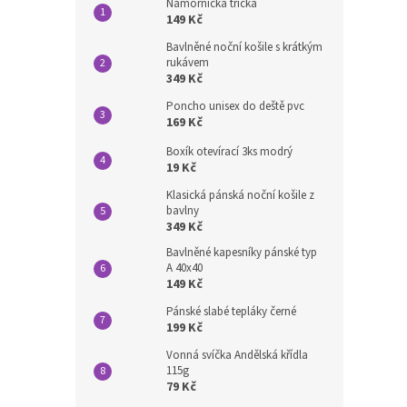
Námořnická trička
149 Kč
Bavlněné noční košile s krátkým
rukávem
349 Kč
Poncho unisex do deště pvc
169 Kč
Boxík otevírací 3ks modrý
19 Kč
Klasická pánská noční košile z
bavlny
349 Kč
Bavlněné kapesníky pánské typ
A 40x40
149 Kč
Pánské slabé tepláky černé
199 Kč
Vonná svíčka Andělská křídla
115g
79 Kč