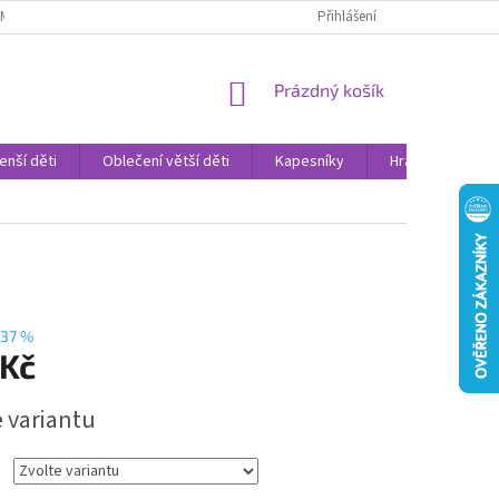
AMENNÉ PRODEJNY
PROHLÁŠENÍ O OCHRANĚ OSOBNÍCH DAT
Přihlášení
VELK
NÁKUPNÍ
Prázdný košík
KOŠÍK
enší děti
Oblečení větší děti
Kapesníky
Hračky
Sv
37 %
 Kč
e variantu