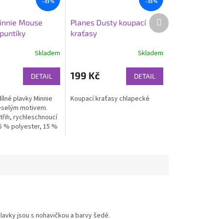
–33 %
–33 %
Další
innie Mouse
Planes Dusty koupací
produkt
puntíky
kraťasy
Skladem
Skladem
199 Kč
DETAIL
DETAIL
ílné plavky Minnie
Koupací kraťasy chlapecké
eselým motivem.
třih, rychleschnoucí
85 % polyester, 15 %
deální k vodě i na
.
lavky jsou s nohavičkou a barvy šedé.