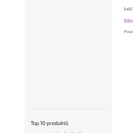
Další
http
Pouz
Top 10 produktů