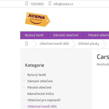
Přejít
723222822
info@xcena.cz
na
obsah
Bytový textil
Dámské oblečení
Pánské obleče
Domů
Oblečení menší děti
Dětské plavky
P
Cars
o
Přeskočit
s
Průměr
Neohod
Kategorie
kategorie
t
hodnoce
r
produkt
Bytový textil
a
je
Dámské oblečení
0,0
n
z
Pánské oblečení
n
5
í
Námořnické trička
hvězdič
p
Oblečení pro nejmenší
a
Oblečení menší děti