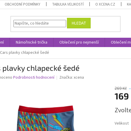
OBCHODNÍ PODMÍNKY
TABULKA VELIKOSTÍ
O XCENA.CZ
K
HLEDAT
ní
Námořnické trička
Oblečení pro nejmenší
Oblečení m
Cars plavky chlapecké šedé
 plavky chlapecké šedé
né
noceno
Podrobnosti hodnocení
Značka:
xcena
ní
u
269 Kč
–
169
Měrná
Zvolt
cena:
ek.
Velikost