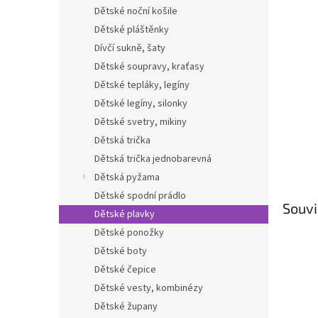
n
Dětské noční košile
e
Dětské pláštěnky
l
Dívčí sukně, šaty
Dětské soupravy, kraťasy
Dětské tepláky, legíny
Dětské legíny, silonky
Dětské svetry, mikiny
Dětská trička
Dětská trička jednobarevná
Dětská pyžama
Dětské spodní prádlo
Souvi
Dětské plavky
Dětské ponožky
Dětské boty
Dětské čepice
Dětské vesty, kombinézy
Dětské župany