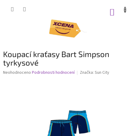
Přejít
na
NÁKUP
obsah
KOŠÍK
Koupací kraťasy Bart Simpson
tyrkysové
Průměrné
Neohodnoceno
Podrobnosti hodnocení
Značka:
Sun City
hodnocení
produktu
je
0,0
z
5
hvězdiček.