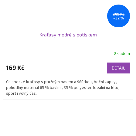
249 Kč
–32 %
Kraťasy modré s potiskem
Skladem
169 Kč
DETAIL
Chlapecké kraťasy s pružným pasem a šňůrkou, boční kapsy,
pohodlný materiál 65 % bavlna, 35 % polyester. Ideální na léto,
sport i volný čas.