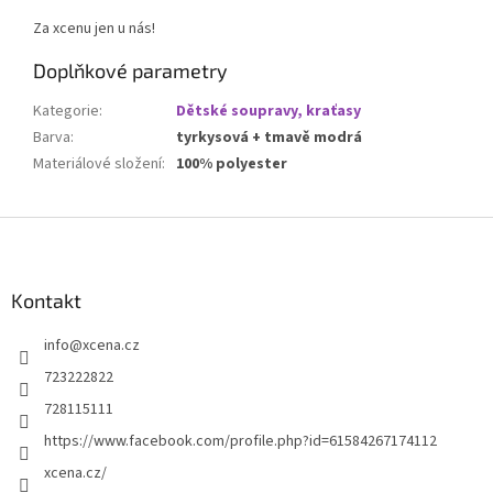
Za xcenu jen u nás!
Doplňkové parametry
Kategorie
:
Dětské soupravy, kraťasy
Barva
:
tyrkysová + tmavě modrá
Materiálové složení
:
100% polyester
Z
á
p
a
Kontakt
t
info
@
xcena.cz
í
723222822
728115111
https://www.facebook.com/profile.php?id=61584267174112
xcena.cz/