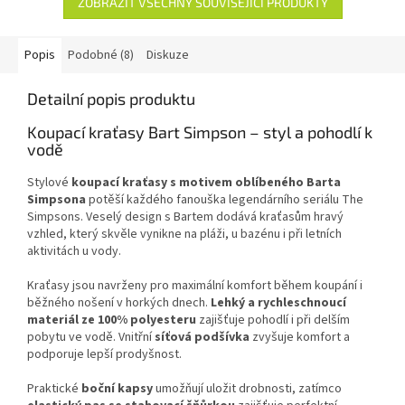
ZOBRAZIT VŠECHNY SOUVISEJÍCÍ PRODUKTY
Popis
Podobné (8)
Diskuze
Detailní popis produktu
Koupací kraťasy Bart Simpson – styl a pohodlí k
vodě
Stylové
koupací kraťasy s motivem oblíbeného Barta
Simpsona
potěší každého fanouška legendárního seriálu
The
Simpsons
. Veselý design s Bartem dodává kraťasům hravý
vzhled, který skvěle vynikne na pláži, u bazénu i při letních
aktivitách u vody.
Kraťasy jsou navrženy pro maximální komfort během koupání i
běžného nošení v horkých dnech.
Lehký a rychleschnoucí
materiál ze 100% polyesteru
zajišťuje pohodlí i při delším
pobytu ve vodě. Vnitřní
síťová podšívka
zvyšuje komfort a
podporuje lepší prodyšnost.
Praktické
boční kapsy
umožňují uložit drobnosti, zatímco