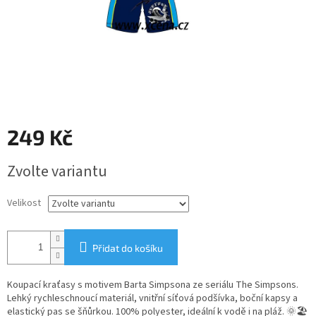
249 Kč
Měrná
Zvolte variantu
cena:
Velikost
Přidat do košíku
Koupací kraťasy s motivem Barta Simpsona ze seriálu The Simpsons.
Lehký rychleschnoucí materiál, vnitřní síťová podšívka, boční kapsy a
elastický pas se šňůrkou. 100% polyester, ideální k vodě i na pláž. 🌞🏖️