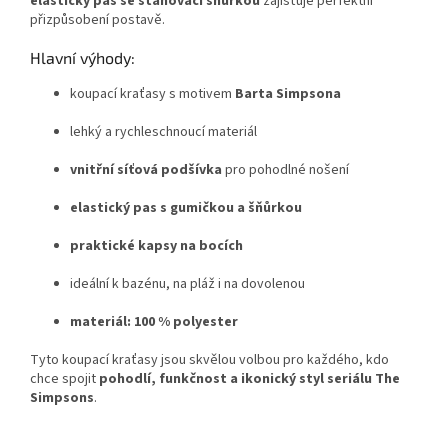
elastický pas se stahovací šňůrkou
zajišťuje perfektní
přizpůsobení postavě.
Hlavní výhody:
koupací kraťasy s motivem
Barta Simpsona
lehký a rychleschnoucí materiál
vnitřní síťová podšívka
pro pohodlné nošení
elastický pas s gumičkou a šňůrkou
praktické kapsy na bocích
ideální k bazénu, na pláž i na dovolenou
materiál: 100 % polyester
Tyto koupací kraťasy jsou skvělou volbou pro každého, kdo
chce spojit
pohodlí, funkčnost a ikonický styl seriálu The
Simpsons
.