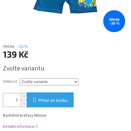
199 Kč
–30 %
199 Kč
–30 %
139 Kč
Měrná
Zvolte variantu
cena:
Velikost
Přidat do košíku
Bavlněné kraťasy Mimoni
Detailní informace