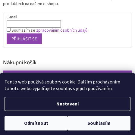
produktech na našem e-shopu.
E-mail
Souhlasím se
zpracováním osobních údajů
PŘIHLÁSIT SE
Nákupní košík
0
KS /
0 KČ
Tento web používá soubory cookie. Dalším procházením
tohoto webu vyjadřujete souhlas s jejich používáním.
Vytvořil Shoptet
Nastavení
Copyright 2026
www.xcena.cz
. Všechna práva vyhrazena.
Upravit
nastavení cookies
Odmítnout
Souhlasím