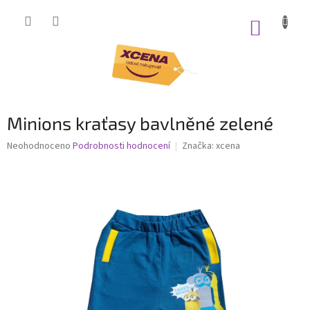
Přejít
na
NÁKUP
obsah
KOŠÍK
Minions kraťasy bavlněné zelené
Průměrné
Neohodnoceno
Podrobnosti hodnocení
Značka:
xcena
hodnocení
produktu
je
0,0
z
5
hvězdiček.