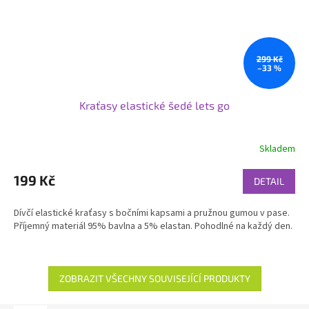
299 Kč
–33 %
Kraťasy elastické šedé lets go
Skladem
199 Kč
DETAIL
Dívčí elastické kraťasy s bočními kapsami a pružnou gumou v pase.
Příjemný materiál 95% bavlna a 5% elastan. Pohodlné na každý den.
ZOBRAZIT VŠECHNY SOUVISEJÍCÍ PRODUKTY