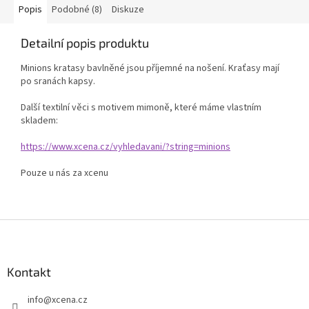
Popis
Podobné (8)
Diskuze
Detailní popis produktu
Minions kratasy bavlněné jsou příjemné na nošení. Kraťasy mají
po sranách kapsy.
Další textilní věci s motivem mimoně, které máme vlastním
skladem:
https://www.xcena.cz/vyhledavani/?string=minions
Pouze u nás za xcenu
Z
á
p
a
Kontakt
t
info
@
xcena.cz
í