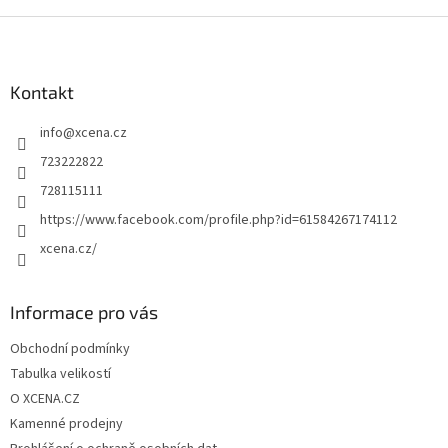
Z
á
p
a
Kontakt
t
info
@
xcena.cz
í
723222822
728115111
https://www.facebook.com/profile.php?id=61584267174112
xcena.cz/
Informace pro vás
Obchodní podmínky
Tabulka velikostí
O XCENA.CZ
Kamenné prodejny