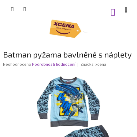
Přejít
na
NÁKUP
obsah
KOŠÍK
Batman pyžama bavlněné s náplety
Průměrné
Neohodnoceno
Podrobnosti hodnocení
Značka:
xcena
hodnocení
produktu
je
0,0
z
5
hvězdiček.