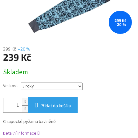
299 Kč
–20 %
299 Kč
–20 %
239 Kč
Měrná
Skladem
cena:
Velikost
Přidat do košíku
Chlapecké pyžama bavlněné
Detailní informace