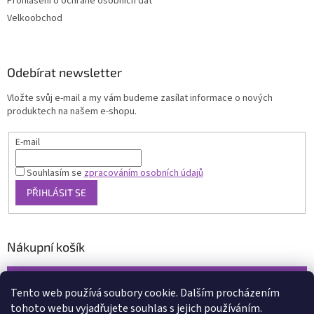
Prohlášení o ochraně osobních dat
Velkoobchod
Odebírat newsletter
Vložte svůj e-mail a my vám budeme zasílat informace o nových
produktech na našem e-shopu.
E-mail
Souhlasím se
zpracováním osobních údajů
PŘIHLÁSIT SE
Nákupní košík
0
KS /
0 KČ
Tento web používá soubory cookie. Dalším procházením
tohoto webu vyjadřujete souhlas s jejich používáním.