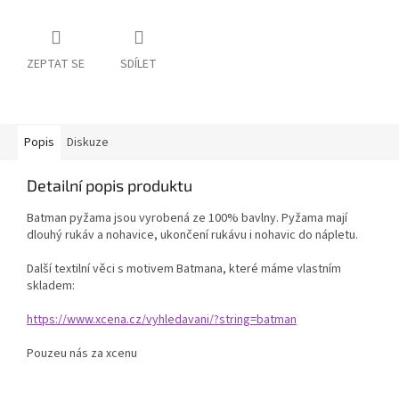
ZEPTAT SE
SDÍLET
Popis
Diskuze
Detailní popis produktu
Batman pyžama jsou vyrobená ze 100% bavlny. Pyžama mají
dlouhý rukáv a nohavice, ukončení rukávu i nohavic do nápletu.
Další textilní věci s motivem Batmana, které máme vlastním
skladem:
https://www.xcena.cz/vyhledavani/?string=batman
Pouzeu nás za xcenu