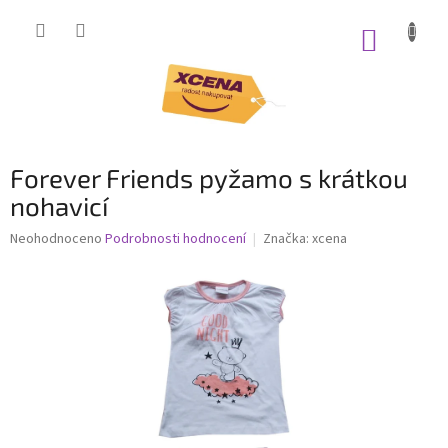
Přejít
na
NÁKUP
obsah
KOŠÍK
Forever Friends pyžamo s krátkou
nohavicí
Průměrné
Neohodnoceno
Podrobnosti hodnocení
Značka:
xcena
hodnocení
produktu
je
0,0
z
5
hvězdiček.