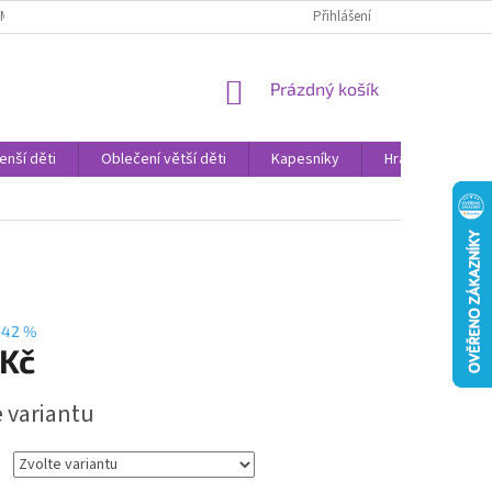
AMENNÉ PRODEJNY
PROHLÁŠENÍ O OCHRANĚ OSOBNÍCH DAT
Přihlášení
VELK
NÁKUPNÍ
Prázdný košík
KOŠÍK
enší děti
Oblečení větší děti
Kapesníky
Hračky
Sv
–42 %
 Kč
e variantu