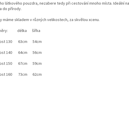
ho látkového pouzdra, nezabere tedy při cestování mnoho místa. Ideální na
a do přírody.
y máme skladem v různých velikostech, za skvělou xcenu.
měry: délka šířka
ikost 130 63cm 54cm
ikost 140 64cm 56cm
ikost 150 67cm 59cm
ikost 160 73cm 62cm