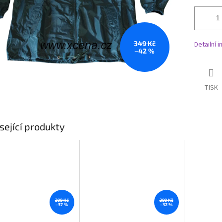
349 Kč
Detailní 
–42 %
TISK
sející produkty
399 Kč
399 Kč
–37 %
–32 %