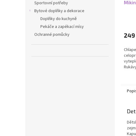
Mikin
Sportovní potřeby
Bytové doplňky a dekorace
Doplňky do kuchyně
Pekáče a zapékací mísy
Ochranné pomůcky
249
Chlape
celopr
vytepl
Rukávy
% bavl
Ideáln
Popi
Det
Děts
zejm
Kapu