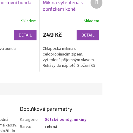
portovní bunda
Mikina vyteplená s
produkt
obrázkem koně
Skladem
Skladem
249 Kč
DETAIL
DETAIL
vá bunda
Chlapecká mikina s
celopropínacím zipem,
vyteplená příjemným vlasem.
Rukávy do nápletů. Složení 65
% bavlna, 35 % polyester.
Ideální do chladného počasí.
Doplňkové parametry
hodná
Kategorie
:
Dětské bundy, mikiny
 má kapsy.
Barva
:
zelená
složit do