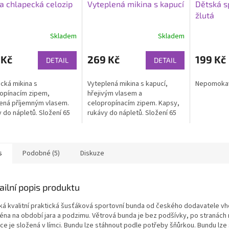
a chlapecká celozip
Vyteplená mikina s kapucí
Dětská s
žlutá
Skladem
Skladem
 Kč
269 Kč
199 Kč
DETAIL
DETAIL
cká mikina s
Vyteplená mikina s kapucí,
Nepomoka
opínacím zipem,
hřejivým vlasem a
ená příjemným vlasem.
celopropínacím zipem. Kapsy,
 do nápletů. Složení 65
rukávy do nápletů. Složení 65
na, 35 % polyester.
% bavlna, 35 % polyester.
í do chladného počasí.
Ideální na chladné dny.
s
Podobné (5)
Diskuze
ailní popis produktu
ká kvalitní praktická šusťáková sportovní bunda od českého dodavatele v
éna na období jara a podzimu. Větrová bunda je bez podšívky, po stranách
ce je složená v límci. Bundu lze stáhnout podle potřeby šňůrkou. Bundu lze 