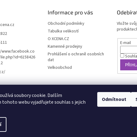
Informace pro vás
Odebíra
Obchodní podmínky
Vložte svů
xcena.cz
produktech
Tabulka velikostí
2822
O XCENA.CZ
5111
E-mail
Kamenné prodejny
//www.facebook.co
Prohlášení o ochraně osobních
Souhl
ile.php?id=6158426
dat
12
PŘIHL
Velkoobchod
cz/
košík
užívá soubory cookie. Dalším
Odmítnout
tohoto webu vyjadřujete souhlas s jejich
KS /
0 KČ
í
.
Upravit nastavení cookies