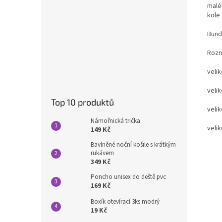
malé
kole 
Bund
Roz
vel
vel
Top 10 produktů
vel
Námořnická trička
vel
149 Kč
Bavlněné noční košile s krátkým
rukávem
349 Kč
Poncho unisex do deště pvc
169 Kč
Boxík otevírací 3ks modrý
19 Kč