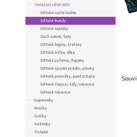
n
Oblečení větší děti
e
Dětské noční košile
l
Dětské bundy
Dětské tepláky
Dívčí sukně, šaty
Dětské legíny, kraťasy
Dětská trička, tílka
Dětská pyžama, župany
Dětské spodní prádlo, plavky
Dětské ponožky, punčocháče
Souvi
Dětské čepice, šály, rukavice
Dětské rukavice
Kapesníky
Hračky
Svíčky
Deštníky
Ostatní