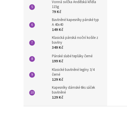
Vonná svíčka Andělská křídla
115g
79 Kč
Bavlněné kapesníky pánské typ
A 40x40
149 Kč
Klasická pánská noční košile z
bavlny
349 Kč
Pánské slabé tepláky černé
199 Kč
Klasické bavlněné legíny 3/4
černé
129 Kč
Kapesníky dámské 6ks sáček
bavlněné
129 Kč
Z
á
p