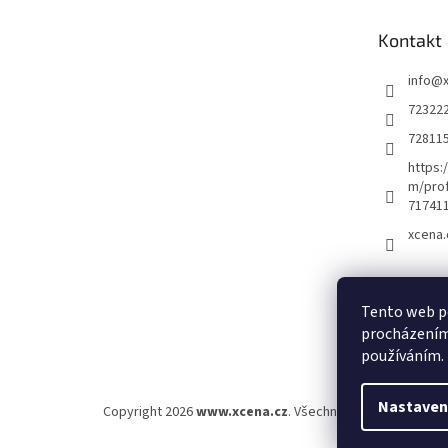
a
t
Kontakt
í
info
@
72322
72811
https:
m/prof
71741
xcena.
Nákupní 
Tento web po
procházením 
0
používáním.
Nastaven
Copyright 2026
www.xcena.cz
. Všechna práva vyhrazena