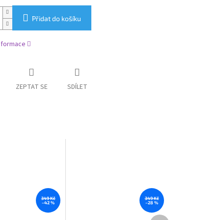
Přidat do košíku
informace
ZEPTAT SE
SDÍLET
349 Kč
349 Kč
–42 %
–28 %
Další