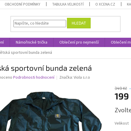
OBCHODNÍ PODMÍNKY
TABULKA VELIKOSTÍ
O XCENA.CZ
K
HLEDAT
ní
Námořnické trička
Oblečení pro nejmenší
Oblečení m
ětská sportovní bunda zelená
ská sportovní bunda zelená
né
noceno
Podrobnosti hodnocení
Značka:
Viola s.r.o
ní
u
349 Kč
199
Měrná
Zvolt
cena:
ek.
Velikost