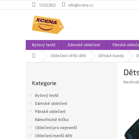
Přejít
723222822
info@xcena.cz
na
obsah
Bytový textil
Dámské oblečení
Pánské obleče
Domů
Oblečení větší děti
Dětské bundy
D
P
Dět
o
Přeskočit
s
Průměr
Neohod
Kategorie
kategorie
t
hodnoce
r
produkt
Bytový textil
a
je
Dámské oblečení
0,0
n
z
Pánské oblečení
n
5
í
Námořnické trička
hvězdič
p
Oblečení pro nejmenší
a
Oblečení menší děti