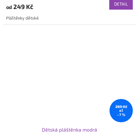
DETAIL
249 Kč
od
Pláštěnky dětské
269 Kč
až
–7 %
Dětská pláštěnka modrá