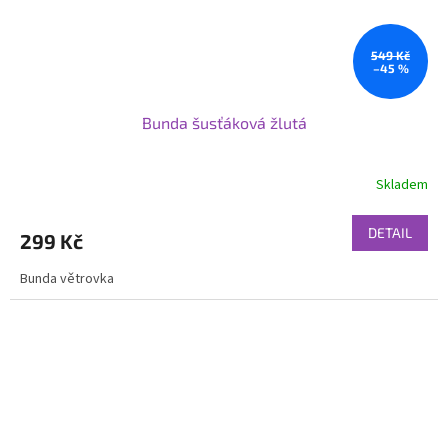
549 Kč
–45 %
Bunda šusťáková žlutá
Skladem
DETAIL
299 Kč
Bunda větrovka