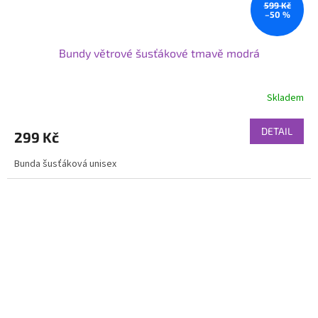
599 Kč
–50 %
Bundy větrové šusťákové tmavě modrá
Skladem
DETAIL
299 Kč
Bunda šusťáková unisex