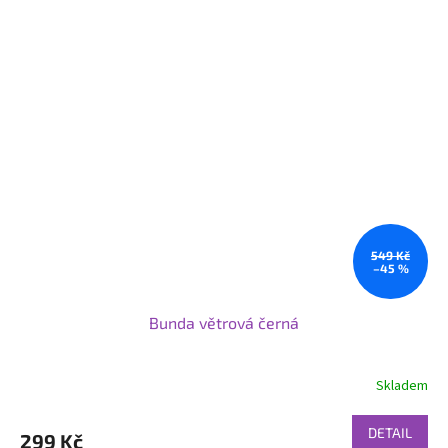
549 Kč
–45 %
Bunda větrová černá
Skladem
DETAIL
299 Kč