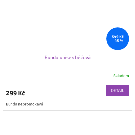
549 Kč
–45 %
Bunda unisex béžová
Skladem
DETAIL
299 Kč
Bunda nepromokavá