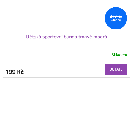
349 Kč
–42 %
Dětská sportovní bunda tmavě modrá
Skladem
DETAIL
199 Kč