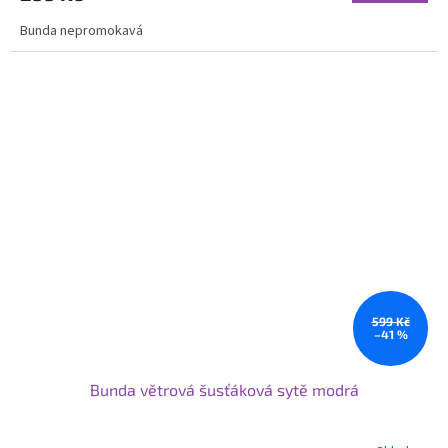
Bunda nepromokavá
599 Kč
–41 %
Bunda větrová šusťáková sytě modrá