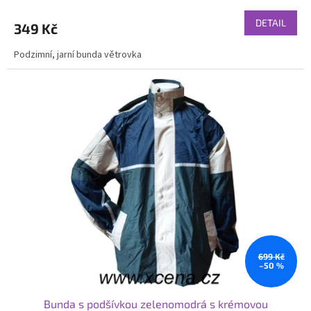
DETAIL
349 Kč
Podzimní, jarní bunda větrovka
699 Kč
–50 %
Bunda s podšívkou zelenomodrá s krémovou