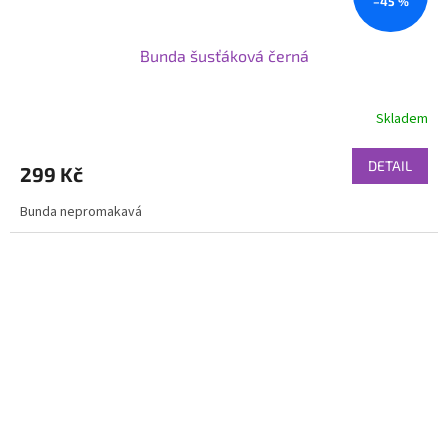
–45 %
Bunda šusťáková černá
Skladem
DETAIL
299 Kč
Bunda nepromakavá