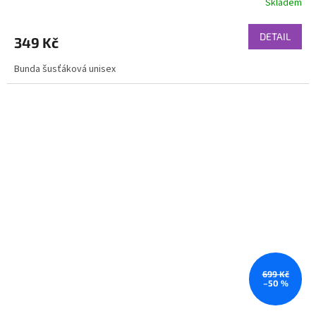
Skladem
DETAIL
349 Kč
Bunda šusťáková unisex
699 Kč
–50 %