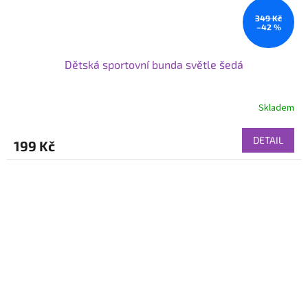
349 Kč
–42 %
Dětská sportovní bunda světle šedá
Skladem
DETAIL
199 Kč