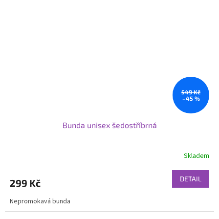
549 Kč
–45 %
Bunda unisex šedostříbrná
Skladem
DETAIL
299 Kč
Nepromokavá bunda