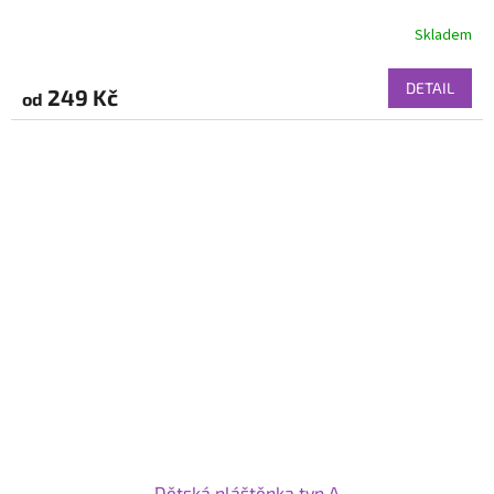
Skladem
DETAIL
249 Kč
od
Dětská pláštěnka typ A