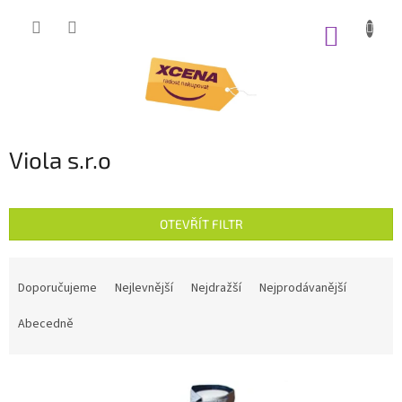
Přejít
na
NÁKUP
obsah
KOŠÍK
Viola s.r.o
OTEVŘÍT FILTR
Ř
a
Doporučujeme
Nejlevnější
Nejdražší
Nejprodávanější
z
e
Abecedně
n
í
V
p
ý