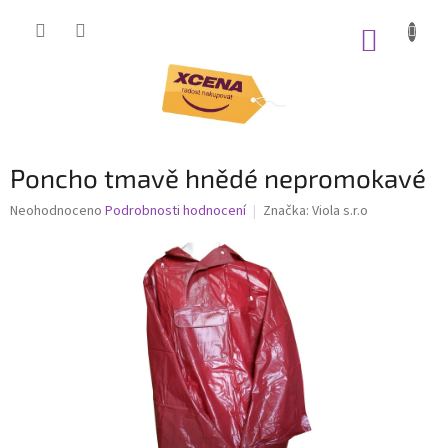
Přejít
na
NÁKUP
obsah
KOŠÍK
Poncho tmavě hnědé nepromokavé
Průměrné
Neohodnoceno
Podrobnosti hodnocení
Značka:
Viola s.r.o
hodnocení
produktu
je
0,0
z
5
hvězdiček.