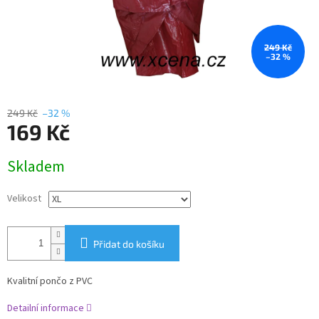
249 Kč
–32 %
249 Kč
–32 %
169 Kč
Měrná
Skladem
cena:
Velikost
Přidat do košíku
Kvalitní pončo z PVC
Detailní informace