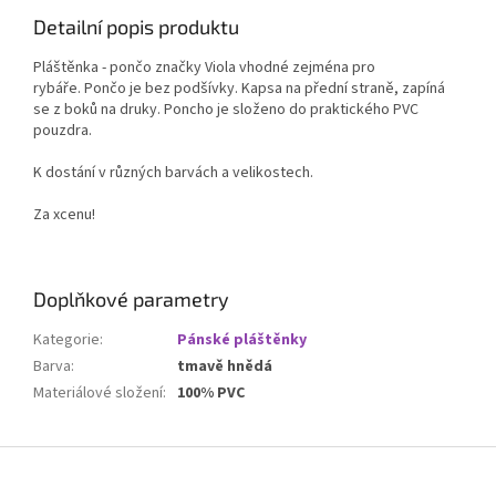
Detailní popis produktu
Pláštěnka - pončo značky Viola vhodné zejména pro
rybáře. Pončo je bez podšívky. Kapsa na přední straně, zapíná
se z boků na druky. Poncho je složeno do praktického PVC
pouzdra.
K dostání v různých barvách a velikostech.
Za xcenu!
Doplňkové parametry
Kategorie
:
Pánské pláštěnky
Barva
:
tmavě hnědá
Materiálové složení
:
100% PVC
Z
á