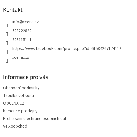
p
a
Kontakt
t
info
@
xcena.cz
í
723222822
728115111
https://www.facebook.com/profile.php?id=61584267174112
xcena.cz/
Informace pro vás
Obchodní podmínky
Tabulka velikostí
O XCENA.CZ
Kamenné prodejny
Prohlášení o ochraně osobních dat
Velkoobchod