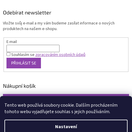
Odebírat newsletter
Vložte svůj e-mail a my vám budeme zasílat informace o nových
produktech na našem e-shopu.
E-mail
Souhlasím se
zpracováním osobních údajů
PŘIHLÁSIT SE
Nákupní košík
0
KS /
0 KČ
Tento web používá soubory cookie. Dalším procházením
tohoto webu vyjadřujete souhlas s jejich používáním.
Vytvořil Shoptet
Nastavení