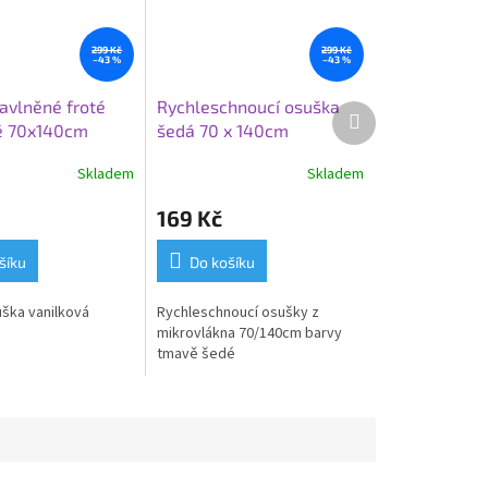
299 Kč
299 Kč
–43 %
–43 %
avlněné froté
Rychleschnoucí osuška
Další
é 70x140cm
šedá 70 x 140cm
produkt
Skladem
Skladem
169 Kč
šíku
Do košíku
uška vanilková
Rychleschnoucí osušky z
mikrovlákna 70/140cm barvy
tmavě šedé