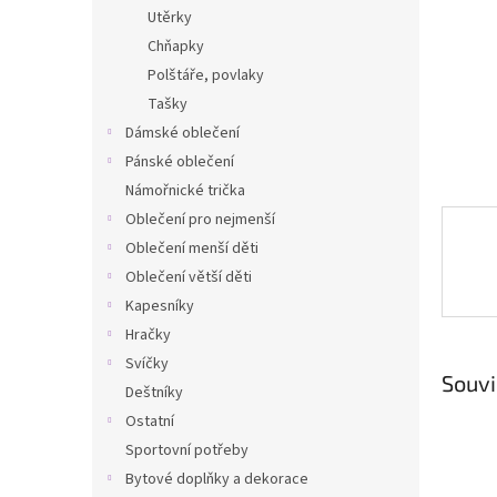
n
Utěrky
e
Chňapky
l
Polštáře, povlaky
Tašky
Dámské oblečení
Pánské oblečení
Námořnické trička
Oblečení pro nejmenší
Oblečení menší děti
Oblečení větší děti
Kapesníky
Hračky
Svíčky
Souvi
Deštníky
Ostatní
Sportovní potřeby
Bytové doplňky a dekorace