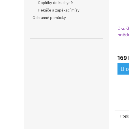
Doplňky do kuchyně
Pekáče a zapékací mísy
Ochranné pomůcky
Osušk
hněd
169 
D
Popi