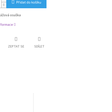
Přidat do košíku
plážová osuška
informace
ZEPTAT SE
SDÍLET