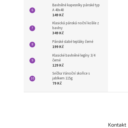
Bavlněné kapesníky pánské typ
A 40x40
149 Kč
Klasická pánská noční košile z
bavlny
349 Kč
Pánské slabé tepláky černé
199 Kč
Klasické bavlněné legíny 3/4
černé
129 Kč
Svíčka Vánoční skořice s
jablkem 115g
79 Kč
Z
á
p
a
t
Kontakt
í