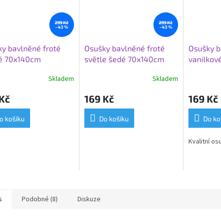
299 Kč
299 Kč
–43 %
–43 %
y bavlněné froté
Osušky bavlněné froté
Osušky b
é 70x140cm
světle šedé 70x140cm
vanilkov
Skladem
Skladem
Kč
169 Kč
169 Kč
o košíku
Do košíku
Do ko
Kvalitní os
s
Podobné (8)
Diskuze