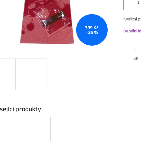
Kvalitní 
399 Kč
Detailní 
–25 %
TISK
sející produkty