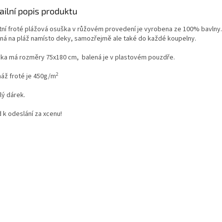
ailní popis produktu
itní froté plážová osuška v růžovém provedení je vyrobena ze 100% bavlny.
ná na pláž namísto deky, samozřejmě ale také do každé koupelny.
ka má rozměry 75x180 cm, balená je v plastovém pouzdře.
2
áž froté je 450g/m
lý dárek.
 k odeslání za xcenu!