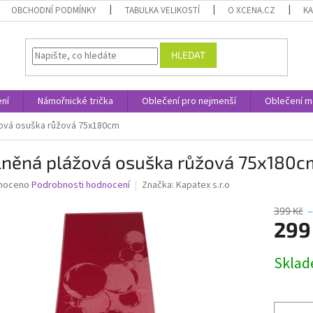
OBCHODNÍ PODMÍNKY
TABULKA VELIKOSTÍ
O XCENA.CZ
K
HLEDAT
ní
Námořnické trička
Oblečení pro nejmenší
Oblečení m
žová osuška růžová 75x180cm
lněná plážová osuška růžová 75x180c
né
noceno
Podrobnosti hodnocení
Značka:
Kapatex s.r.o
ní
u
399 Kč
–
299
Měrná
Skla
cena:
ek.