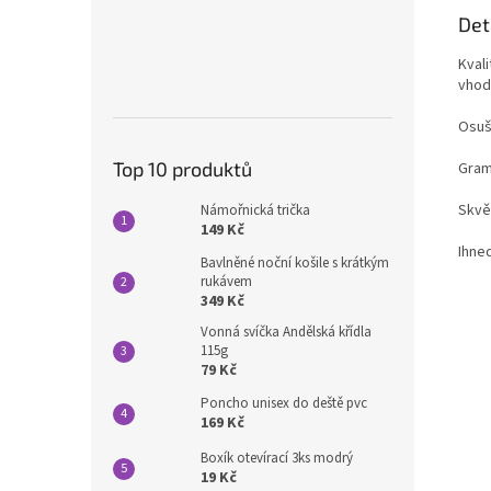
Det
Kval
vhod
Osuš
Top 10 produktů
Gram
Skvě
Námořnická trička
149 Kč
Ihned
Bavlněné noční košile s krátkým
rukávem
349 Kč
Vonná svíčka Andělská křídla
115g
79 Kč
Poncho unisex do deště pvc
169 Kč
Boxík otevírací 3ks modrý
19 Kč