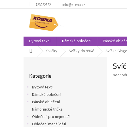
Přejít
723222822
info@xcena.cz
na
obsah
Bytový textil
Dámské oblečení
Pánské obleče
Domů
Svíčky
Svíčky do 99Kč
Svíčka Ging
P
Svíč
o
Přeskočit
s
Průměr
Neohod
Kategorie
kategorie
t
hodnoce
r
produkt
Bytový textil
a
je
Dámské oblečení
0,0
n
z
Pánské oblečení
n
5
í
Námořnické trička
hvězdič
p
Oblečení pro nejmenší
a
Oblečení menší děti