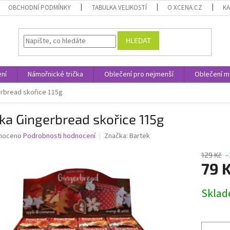
OBCHODNÍ PODMÍNKY
TABULKA VELIKOSTÍ
O XCENA.CZ
K
HLEDAT
ní
Námořnické trička
Oblečení pro nejmenší
Oblečení m
erbread skořice 115g
ka Gingerbread skořice 115g
né
noceno
Podrobnosti hodnocení
Značka:
Bartek
ní
u
129 Kč
–
79 
Měrná
Skla
cena:
ek.