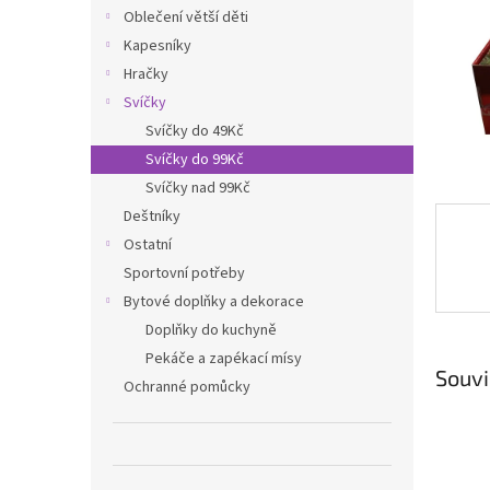
n
Oblečení větší děti
e
Kapesníky
l
Hračky
Svíčky
Svíčky do 49Kč
Svíčky do 99Kč
Svíčky nad 99Kč
Deštníky
Ostatní
Sportovní potřeby
Bytové doplňky a dekorace
Doplňky do kuchyně
Pekáče a zapékací mísy
Souvi
Ochranné pomůcky