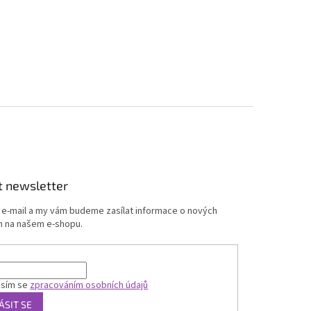
t newsletter
j e-mail a my vám budeme zasílat informace o nových
 na našem e-shopu.
asím se
zpracováním osobních údajů
ÁSIT SE