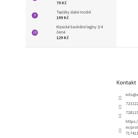
79 Kč
Tepláky slabé modré
199 Kč
Klasické bavlněné legíny 3/4
černé
129 Kč
Z
á
p
a
t
Kontakt
í
info
@
72322
72811
https:
m/prof
71741