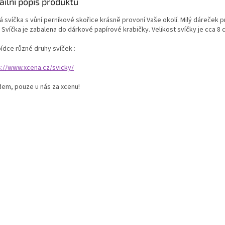
ailní popis produktu
 svíčka s vůní perníkové skořice krásně provoní Vaše okolí. Milý dáreček pr
 Svíčka je zabalena do dárkové papírové krabičky. Velikost svíčky je cca 8 
ídce různé druhy svíček :
s://www.xcena.cz/svicky/
dem, pouze u nás za xcenu!