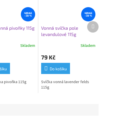
129 Kč
129 Kč
–38 %
–38 %
Další
onná pivoňky 115g
Vonná svíčka pole
produkt
levandulové 115g
Skladem
Skladem
79 Kč
šíku
Do košíku
ka pivoňka 115g
Svíčka vonná lavender felds
115g