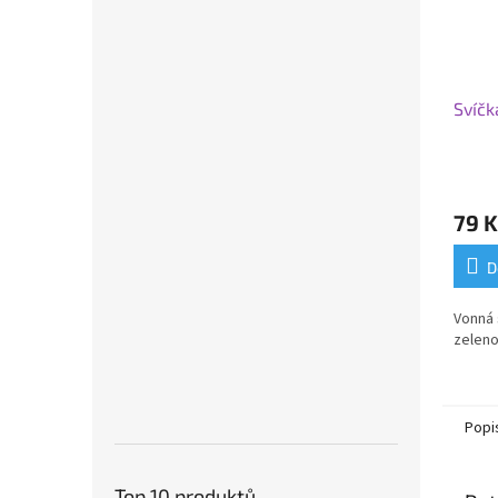
Svíčk
79 K
D
Vonná s
zeleno
Popi
Top 10 produktů