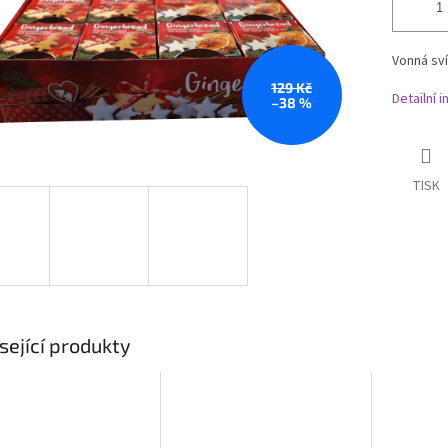
Vonná sví
129 Kč
Detailní 
–38 %
TISK
sející produkty