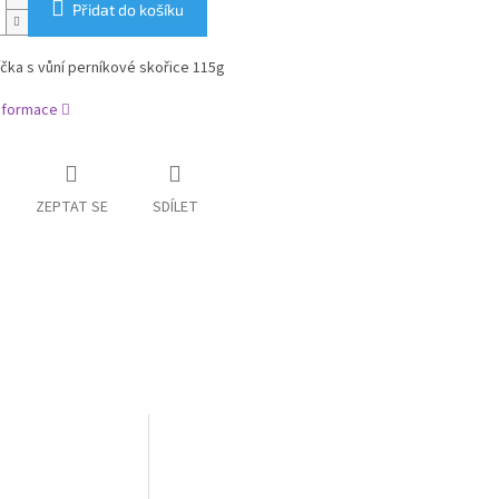
Přidat do košíku
čka s vůní perníkové skořice 115g
informace
ZEPTAT SE
SDÍLET