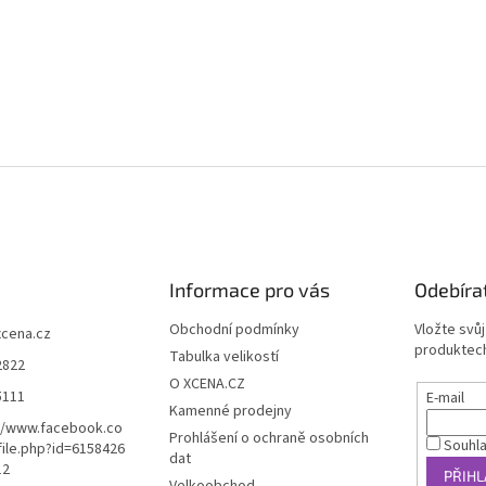
Informace pro vás
Odebíra
Obchodní podmínky
Vložte svů
xcena.cz
produktech
Tabulka velikostí
2822
O XCENA.CZ
5111
E-mail
Kamenné prodejny
//www.facebook.co
Prohlášení o ochraně osobních
Souhl
ile.php?id=6158426
dat
12
PŘIHL
Velkoobchod