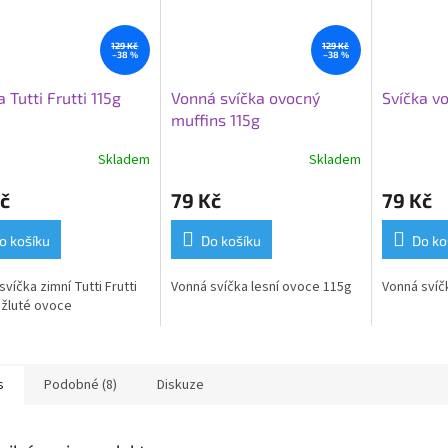
129 Kč
129 Kč
–38 %
–38 %
a Tutti Frutti 115g
Vonná svíčka ovocný
Svíčka v
muffins 115g
Skladem
Skladem
č
79 Kč
79 Kč
o košíku
Do košíku
Do ko
víčka zimní Tutti Frutti
Vonná svíčka lesní ovoce 115g
Vonná svíč
žluté ovoce
s
Podobné (8)
Diskuze