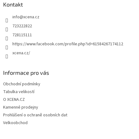
a
Kontakt
t
info
@
xcena.cz
í
723222822
728115111
https://www.facebook.com/profile.php?id=61584267174112
xcena.cz/
Informace pro vás
Obchodní podmínky
Tabulka velikostí
O XCENA.CZ
Kamenné prodejny
Prohlášení o ochraně osobních dat
Velkoobchod