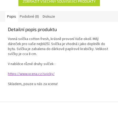
ZOBRAZIT VŠECHNY SOUVISEJÍCÍ PRODUKTY
Popis
Podobné (8)
Diskuze
Detailní popis produktu
Vonná svíčka cotton fresh, krásně provoní Vaše okolí. Milý
dáreček pro vaše nejbližší. Svíčka je vhodná i jako doplněk do
bytu. Svíčka je zabalena do dárkové papírové krabičky. Velikost
svíčky je cca 8 cm.
V nabídce různé druhy svíček :
https://www.xcena.cz/svicky/
Skladem, pouze u nás za xcenu!
Z
á
p