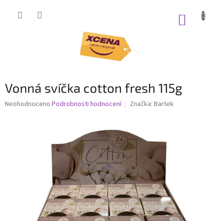
Přejít
na
NÁKUP
obsah
KOŠÍK
Vonná svíčka cotton fresh 115g
Průměrné
Neohodnoceno
Podrobnosti hodnocení
Značka:
Bartek
hodnocení
produktu
je
0,0
z
5
hvězdiček.