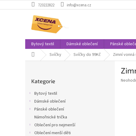
Přejít
723222822
info@xcena.cz
na
obsah
Bytový textil
Dámské oblečení
Pánské obleče
Domů
Svíčky
Svíčky do 99Kč
Zimní vonná 
P
Zimn
o
Přeskočit
s
Průměr
Neohod
Kategorie
kategorie
t
hodnoce
r
produkt
Bytový textil
a
je
Dámské oblečení
0,0
n
z
Pánské oblečení
n
5
í
Námořnické trička
hvězdič
p
Oblečení pro nejmenší
a
Oblečení menší děti