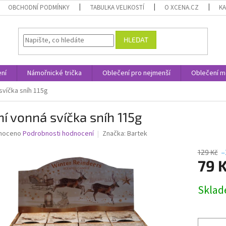
OBCHODNÍ PODMÍNKY
TABULKA VELIKOSTÍ
O XCENA.CZ
K
HLEDAT
ní
Námořnické trička
Oblečení pro nejmenší
Oblečení m
svíčka sníh 115g
í vonná svíčka sníh 115g
né
noceno
Podrobnosti hodnocení
Značka:
Bartek
ní
u
129 Kč
–
79 
Měrná
Skla
cena:
ek.