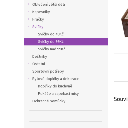
n
Oblečení větší děti
e
Kapesníky
l
Hračky
Svíčky
Svíčky do 49Kč
Svíčky do 99Kč
Svíčky nad 99Kč
Deštníky
Ostatní
Sportovní potřeby
Bytové doplňky a dekorace
Doplňky do kuchyně
Pekáče a zapékací mísy
Souvi
Ochranné pomůcky