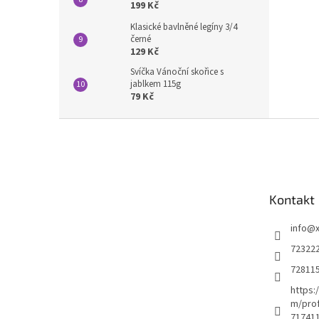
199 Kč
Klasické bavlněné legíny 3/4
černé
129 Kč
Svíčka Vánoční skořice s
jablkem 115g
79 Kč
Z
á
p
a
t
Kontakt
í
info
@
72322
72811
https:
m/prof
71741