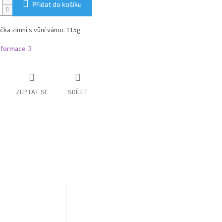
Přidat do košíku
čka zimní s vůní vánoc 115g
informace
ZEPTAT SE
SDÍLET