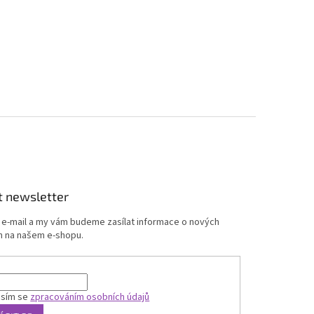
t newsletter
j e-mail a my vám budeme zasílat informace o nových
 na našem e-shopu.
asím se
zpracováním osobních údajů