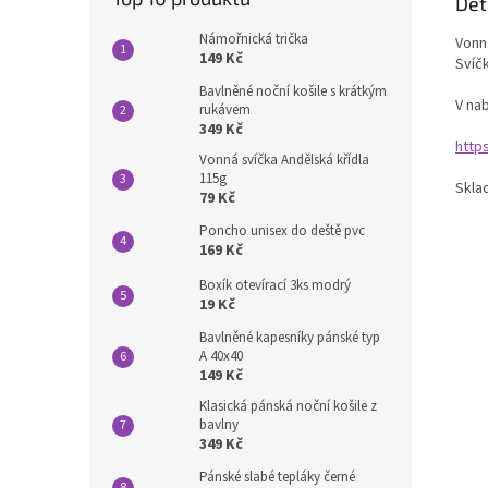
Det
Námořnická trička
Vonná
149 Kč
Svíčk
Bavlněné noční košile s krátkým
V nab
rukávem
349 Kč
http
Vonná svíčka Andělská křídla
115g
Skla
79 Kč
Poncho unisex do deště pvc
169 Kč
Boxík otevírací 3ks modrý
19 Kč
Bavlněné kapesníky pánské typ
A 40x40
149 Kč
Klasická pánská noční košile z
bavlny
349 Kč
Pánské slabé tepláky černé