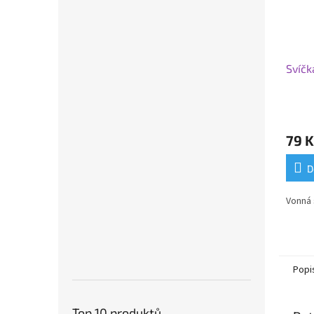
Svíčk
79 K
D
Vonná 
Popi
Top 10 produktů