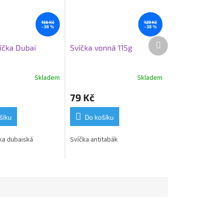
156 Kč
129 Kč
–38 %
–38 %
Další
íčka Dubai
Svíčka vonná 115g
produkt
Skladem
Skladem
79 Kč
šíku
Do košíku
ka dubaiská
Svíčka antitabák