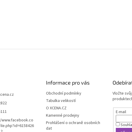
Informace pro vás
Odebíra
Obchodní podmínky
Vložte svů
xcena.cz
produktech
Tabulka velikostí
2822
O XCENA.CZ
5111
E-mail
Kamenné prodejny
//www.facebook.co
Prohlášení o ochraně osobních
Souhl
ile.php?id=6158426
dat
12