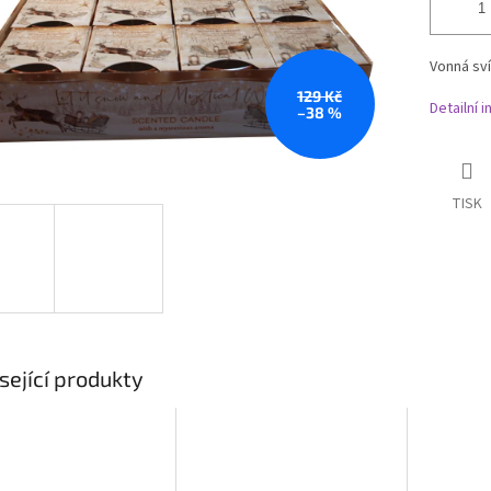
Vonná sví
129 Kč
Detailní 
–38 %
TISK
sející produkty