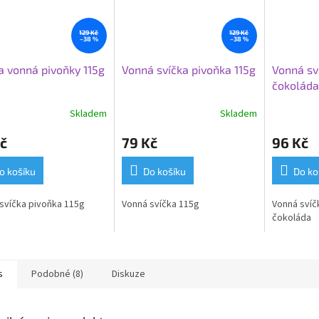
129 Kč
129 Kč
–38 %
–38 %
a vonná pivoňky 115g
Vonná svíčka pivoňka 115g
Vonná sv
čokoláda
Skladem
Skladem
č
79 Kč
96 Kč
o košíku
Do košíku
Do ko
svíčka pivoňka 115g
Vonná svíčka 115g
Vonná svíč
čokoláda
s
Podobné (8)
Diskuze