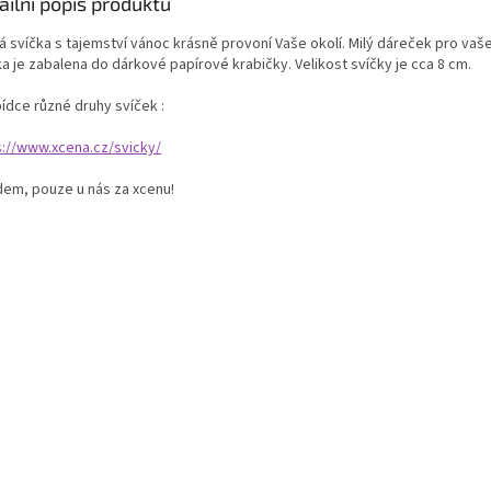
ailní popis produktu
 svíčka s tajemství vánoc krásně provoní Vaše okolí. Milý dáreček pro vaše 
a je zabalena do dárkové papírové krabičky. Velikost svíčky je cca 8 cm.
ídce různé druhy svíček :
s://www.xcena.cz/svicky/
dem, pouze u nás za xcenu!