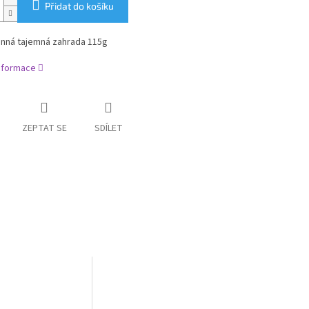
Přidat do košíku
onná tajemná zahrada 115g
informace
ZEPTAT SE
SDÍLET