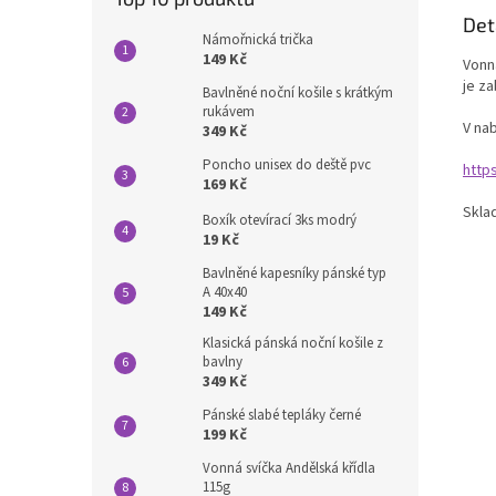
Det
Námořnická trička
149 Kč
Vonná
je za
Bavlněné noční košile s krátkým
rukávem
V nab
349 Kč
Poncho unisex do deště pvc
http
169 Kč
Skla
Boxík otevírací 3ks modrý
19 Kč
Bavlněné kapesníky pánské typ
A 40x40
149 Kč
Klasická pánská noční košile z
bavlny
349 Kč
Pánské slabé tepláky černé
199 Kč
Vonná svíčka Andělská křídla
115g