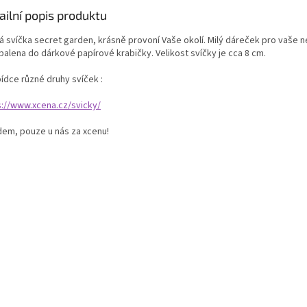
ailní popis produktu
 svíčka secret garden, krásně provoní Vaše okolí. Milý dáreček pro vaše nej
balena do dárkové papírové krabičky. Velikost svíčky je cca 8 cm.
ídce různé druhy svíček :
s://www.xcena.cz/svicky/
dem, pouze u nás za xcenu!