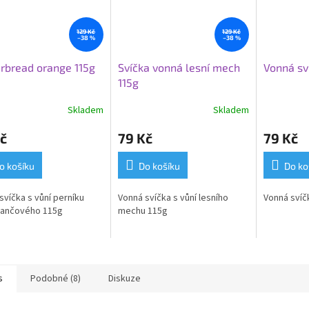
129 Kč
129 Kč
–38 %
–38 %
rbread orange 115g
Svíčka vonná lesní mech
Vonná sv
115g
Skladem
Skladem
č
79 Kč
79 Kč
o košíku
Do košíku
Do ko
svíčka s vůní perníku
Vonná svíčka s vůní lesního
Vonná svíč
ančového 115g
mechu 115g
s
Podobné (8)
Diskuze