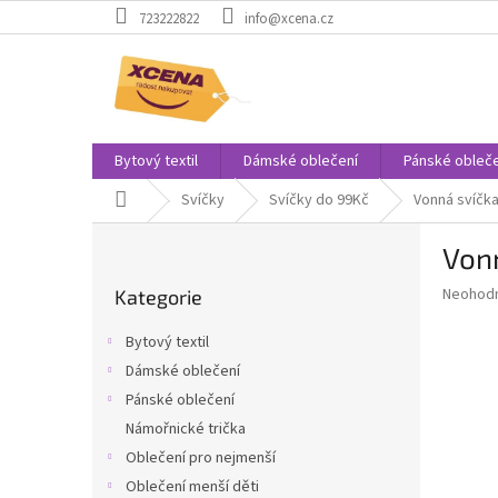
Přejít
723222822
info@xcena.cz
na
obsah
Bytový textil
Dámské oblečení
Pánské obleče
Domů
Svíčky
Svíčky do 99Kč
Vonná svíčk
P
Vonn
o
Přeskočit
s
Průměr
Neohod
Kategorie
kategorie
t
hodnoce
r
produkt
Bytový textil
a
je
Dámské oblečení
0,0
n
z
Pánské oblečení
n
5
í
Námořnické trička
hvězdič
p
Oblečení pro nejmenší
a
Oblečení menší děti