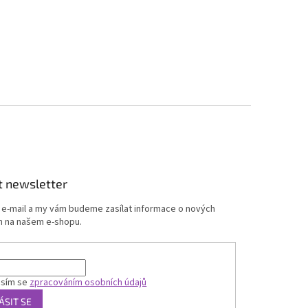
t newsletter
j e-mail a my vám budeme zasílat informace o nových
 na našem e-shopu.
asím se
zpracováním osobních údajů
ÁSIT SE