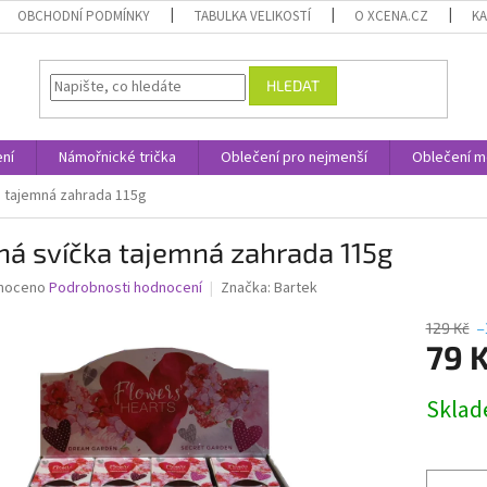
OBCHODNÍ PODMÍNKY
TABULKA VELIKOSTÍ
O XCENA.CZ
K
HLEDAT
ní
Námořnické trička
Oblečení pro nejmenší
Oblečení m
a tajemná zahrada 115g
á svíčka tajemná zahrada 115g
né
noceno
Podrobnosti hodnocení
Značka:
Bartek
ní
u
129 Kč
–
79 
Měrná
Skla
cena:
ek.