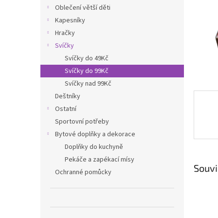
n
Oblečení větší děti
e
Kapesníky
l
Hračky
Svíčky
Svíčky do 49Kč
Svíčky do 99Kč
Svíčky nad 99Kč
Deštníky
Ostatní
Sportovní potřeby
Bytové doplňky a dekorace
Doplňky do kuchyně
Pekáče a zapékací mísy
Souvi
Ochranné pomůcky