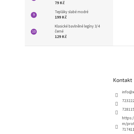
79 Kč
Tepláky slabé modré
199 Kč
Klasické bavlněné legíny 3/4
černé
129 Kč
Z
á
p
a
t
Kontakt
í
info
@
72322
72811
https:
m/prof
71741