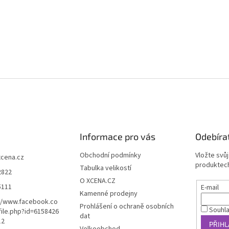
Informace pro vás
Odebíra
Obchodní podmínky
Vložte svů
xcena.cz
produktech
Tabulka velikostí
2822
O XCENA.CZ
5111
E-mail
Kamenné prodejny
//www.facebook.co
Prohlášení o ochraně osobních
Souhl
ile.php?id=6158426
dat
12
PŘIHL
Velkoobchod