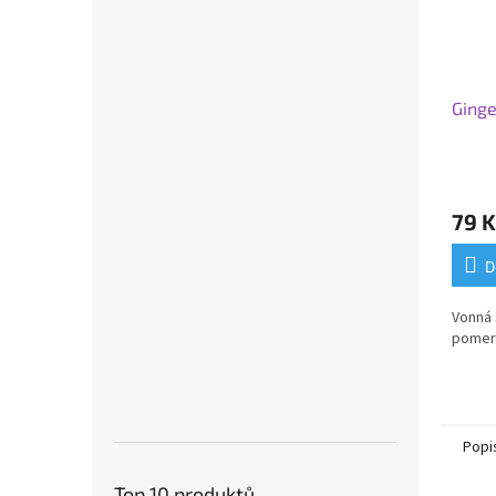
Ginge
79 K
D
Vonná 
pomer
Popi
Top 10 produktů