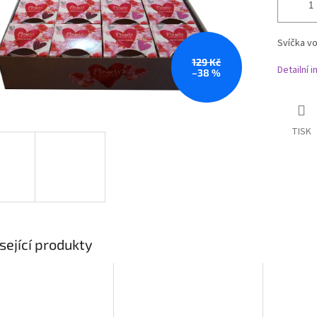
Svíčka v
129 Kč
Detailní 
–38 %
TISK
sející produkty