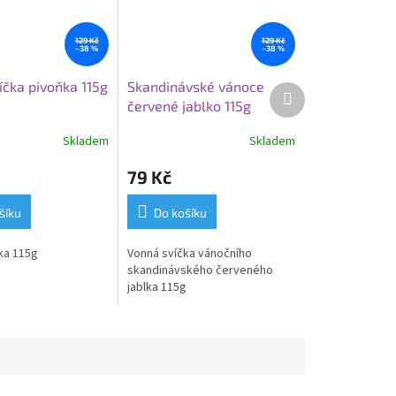
129 Kč
129 Kč
–38 %
–38 %
íčka pivoňka 115g
Skandinávské vánoce
Další
červené jablko 115g
produkt
Skladem
Skladem
79 Kč
šíku
Do košíku
ka 115g
Vonná svíčka vánočního
skandinávského červeného
jablka 115g