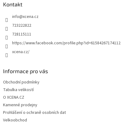
a
Kontakt
t
info
@
xcena.cz
í
723222822
728115111
https://www.facebook.com/profile.php?id=61584267174112
xcena.cz/
Informace pro vás
Obchodní podmínky
Tabulka velikostí
O XCENA.CZ
Kamenné prodejny
Prohlášení o ochraně osobních dat
Velkoobchod