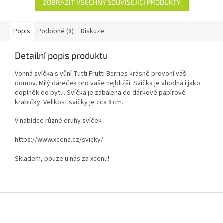
ZOBRAZIT VŠECHNY SOUVISEJÍCÍ PRODUKTY
Popis
Podobné (8)
Diskuze
Detailní popis produktu
Vonná svíčka s vůní Tutti Frutti Berries krásně provoní váš
domov. Milý dáreček pro vaše nejbližší. Svíčka je vhodná i jako
doplněk do bytu. Svíčka je zabalena do dárkové papírové
krabičky. Velikost svíčky je cca 8 cm.
V nabídce různé druhy svíček :
https://www.xcena.cz/svicky/
Skladem, pouze u nás za xcenu!
Z
á
p