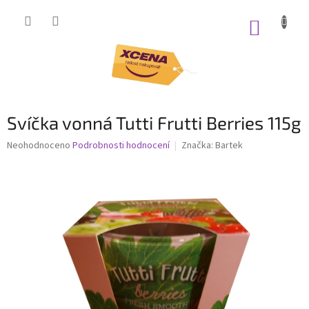
Přejít
na
NÁKUP
obsah
KOŠÍK
Svíčka vonná Tutti Frutti Berries 115g
Průměrné
Neohodnoceno
Podrobnosti hodnocení
Značka:
Bartek
hodnocení
produktu
je
0,0
z
5
hvězdiček.